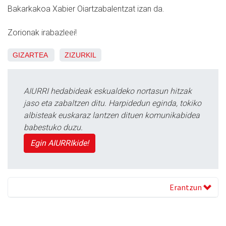
Bakarkakoa Xabier Oiartzabalentzat izan da.
Zorionak irabazleei!
GIZARTEA
ZIZURKIL
AIURRI hedabideak eskualdeko nortasun hitzak
jaso eta zabaltzen ditu. Harpidedun eginda, tokiko
albisteak euskaraz lantzen dituen komunikabidea
babestuko duzu.
Egin AIURRIkide!
Erantzun