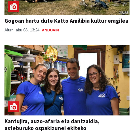
Gogoan hartu dute Katto Amilibia kultur eragilea
Aiurri
abu 08, 13:24
ANDOAIN
Kantujira, auzo-afaria eta dantzaldia,
asteburuko ospakizunei ekiteko