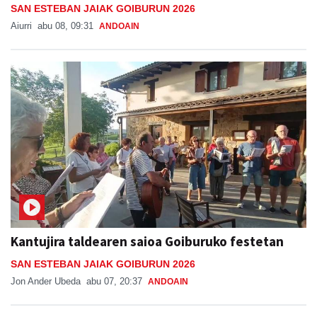
SAN ESTEBAN JAIAK GOIBURUN 2026
Aiurri
abu 08, 09:31
ANDOAIN
Kantujira taldearen saioa Goiburuko festetan
SAN ESTEBAN JAIAK GOIBURUN 2026
Jon Ander Ubeda
abu 07, 20:37
ANDOAIN