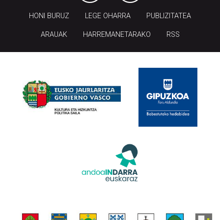
HONI BURUZ
LEGE OHARRA
PUBLIZITATEA
ARAUAK
HARREMANETARAKO
RSS