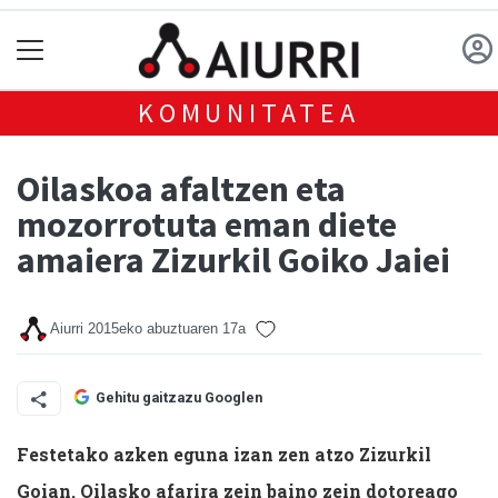
KOMUNITATEA
Oilaskoa afaltzen eta
mozorrotuta eman diete
amaiera Zizurkil Goiko Jaiei
Aiurri
2015eko abuztuaren 17a
Gehitu gaitzazu Googlen
Festetako azken eguna izan zen atzo Zizurkil
Goian. Oilasko afarira zein baino zein dotoreago