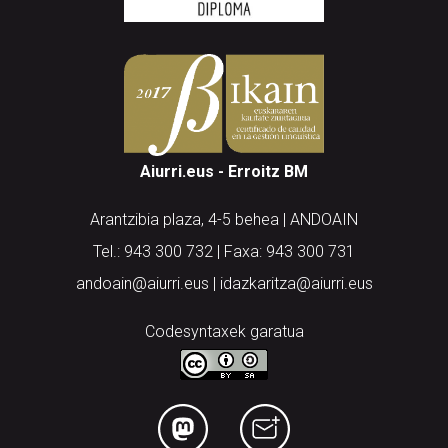
Aiurri.eus - Erroitz BM
Arantzibia plaza, 4-5 behea | ANDOAIN
Tel.: 943 300 732 | Faxa: 943 300 731
andoain@aiurri.eus | idazkaritza@aiurri.eus
Codesyntaxek garatua