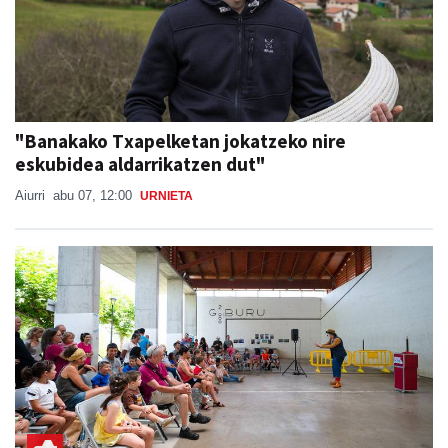
"Banakako Txapelketan jokatzeko nire
eskubidea aldarrikatzen dut"
Aiurri
abu 07, 12:00
URNIETA