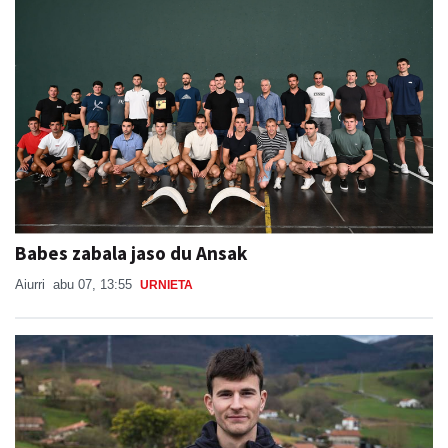
Babes zabala jaso du Ansak
Aiurri
abu 07, 13:55
URNIETA