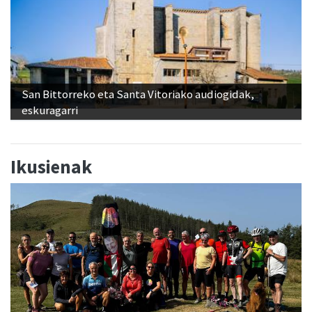
San Bittorreko eta Santa Vitoriako audiogidak,
eskuragarri
Ikusienak