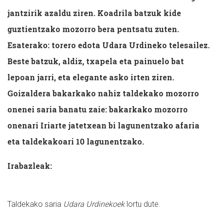
jantzirik azaldu ziren. Koadrila batzuk kide
guztientzako mozorro bera pentsatu zuten.
Esaterako: torero edota Udara Urdineko telesailez.
Beste batzu
k, aldiz, txapela eta
painuelo
bat
lepoan jarri, eta elegante asko irten ziren.
Goizaldera bakarkako nahiz taldekako mozorro
onenei saria banatu zaie: bakarkako mozorro
onenari Iriarte jatetxean bi lagunentzako afaria
eta taldekakoari 10 lagunentzako.
Irabazleak:
Taldekako saria
Udara
Urdinekoek
lortu dute.