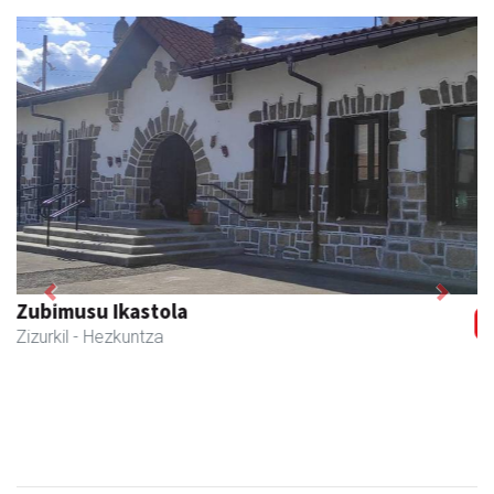
Previous
Next
Joxean harategia
Zizurkil
- Harategiak