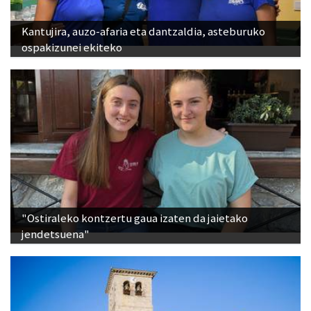
Kantujira, auzo-afaria eta dantzaldia, asteburuko
ospakizunei ekiteko
"Ostiraleko kontzertu gaua izaten da jaietako
jendetsuena"