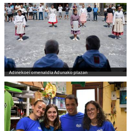
Adinekoei omenaldia Adunako plazan