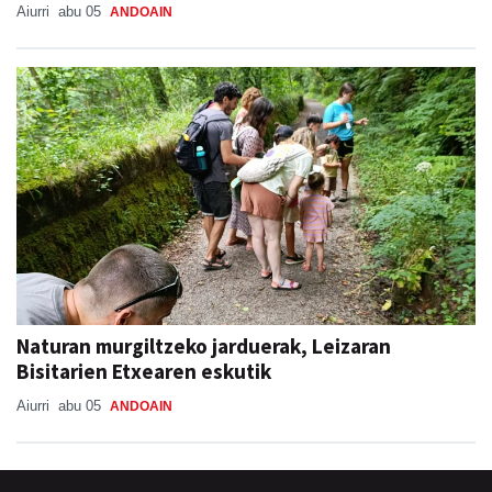
Aiurri
abu 05
ANDOAIN
Naturan murgiltzeko jarduerak, Leizaran
Bisitarien Etxearen eskutik
Aiurri
abu 05
ANDOAIN