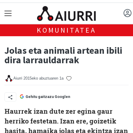
KOMUNITATEA
Jolas eta animali artean ibili
dira larrauldarrak
Aiurri
2015eko abuztuaren 1a
Gehitu gaitzazu Googlen
Haurrek izan dute zer egina gaur
herriko festetan. Izan ere, goizetik
hasita, hamaika jolas eta ekintza izan