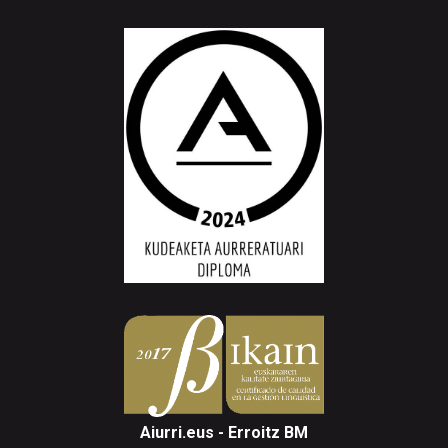
Aiurri.eus - Erroitz BM