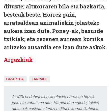
dituzte; altxorraren bila eta bazkaria,
besteak beste. Horrez gain,
arratsaldean animaliekin jolasteko
aukera izan dute. Poney-ak, basurde
txikiak; eta zezenen aurrean korrika
aritzeko ausardia ere izan dute askok.
Argazkiak
GIZARTEA
LARRAUL
AIURRI hedabideak eskualdeko nortasun hitzak
jaso eta zabaltzen ditu. Harpidedun eginda, tokiko
albisteak euskaraz lantzen dituen komunikabidea