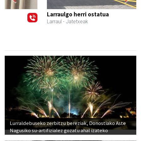
Previous
Next
Larraulgo herri ostatua
Larraul
- Jatetxeak
Lurraldebuseko zerbitzu bereziak, Donostiako Aste
Nagusiko su-artifizialez gozatu ahal izateko