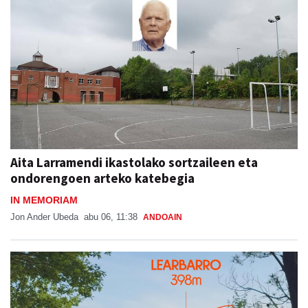
Aita Larramendi ikastolako sortzaileen eta
ondorengoen arteko katebegia
IN MEMORIAM
Jon Ander Ubeda
abu 06, 11:38
ANDOAIN