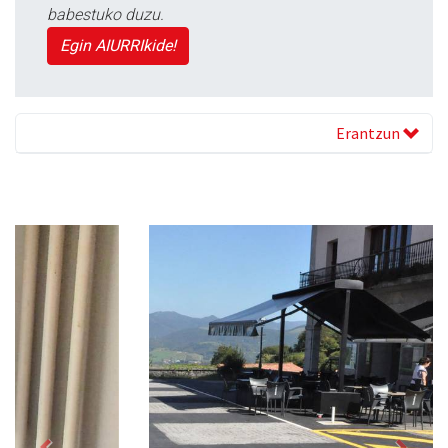
babestuko duzu.
Egin AIURRIkide!
Erantzun