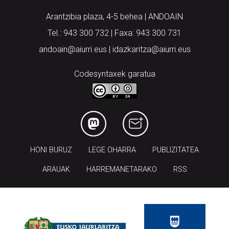
Arantzibia plaza, 4-5 behea | ANDOAIN
Tel.: 943 300 732 | Faxa: 943 300 731
andoain@aiurri.eus | idazkaritza@aiurri.eus
Codesyntaxek garatua
HONI BURUZ
LEGE OHARRA
PUBLIZITATEA
ARAUAK
HARREMANETARAKO
RSS