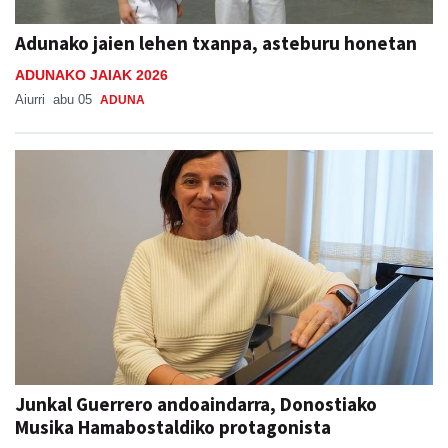
Adunako jaien lehen txanpa, asteburu honetan
ADUNAKO JAIAK 2026
Aiurri
abu 05
ADUNA
Junkal Guerrero andoaindarra, Donostiako
Musika Hamabostaldiko protagonista