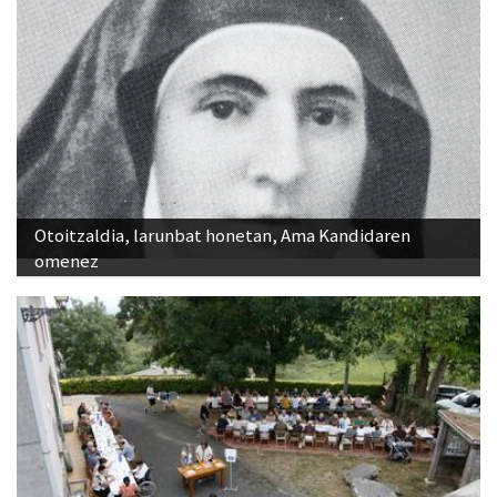
Otoitzaldia, larunbat honetan, Ama Kandidaren
omenez