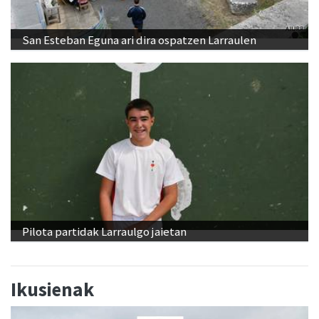
San Esteban Eguna ari dira ospatzen Larraulen
Pilota partidak Larraulgo jaietan
Ikusienak