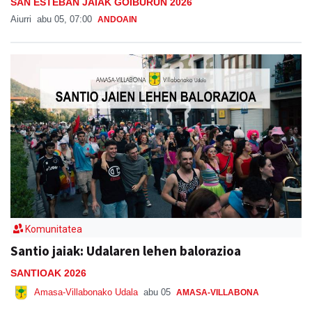
SAN ESTEBAN JAIAK GOIBURUN 2026
Aiurri
abu 05, 07:00
ANDOAIN
Komunitatea
Santio jaiak: Udalaren lehen balorazioa
SANTIOAK 2026
Amasa-Villabonako Udala
abu 05
AMASA-VILLABONA