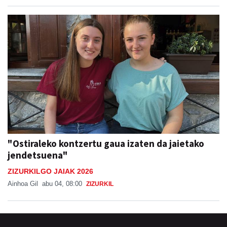
"Ostiraleko kontzertu gaua izaten da jaietako
jendetsuena"
ZIZURKILGO JAIAK 2026
Ainhoa Gil
abu 04, 08:00
ZIZURKIL