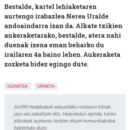
Bestalde, kartel lehiaketaren
aurtengo irabazlea Nerea Uralde
andoaindarra izan da. Alkate txikien
aukeraketarako, bestalde, atera nahi
duenak izena eman beharko du
irailaren 4a baino lehen. Aukeraketa
zozketa bidez egingo dute.
GIZARTEA
URNIETA
AIURRI hedabideak eskualdeko nortasun hitzak
jaso eta zabaltzen ditu. Harpidedun eginda, tokiko
albisteak euskaraz lantzen dituen komunikabidea
babestuko duzu.