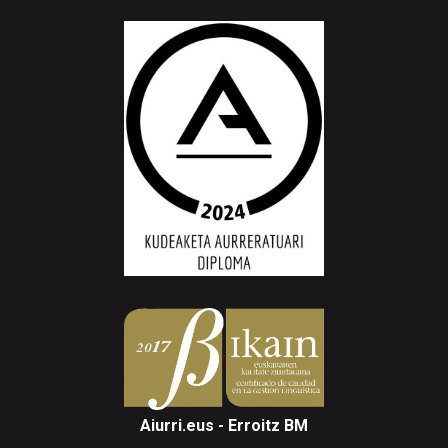
Aiurri.eus - Erroitz BM