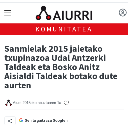
KOMUNITATEA
Sanmielak 2015 jaietako
txupinazoa Udal Antzerki
Taldeak eta Bosko Anitz
Aisialdi Taldeak botako dute
aurten
Aiurri
2015eko abuztuaren 1a
Gehitu gaitzazu Googlen