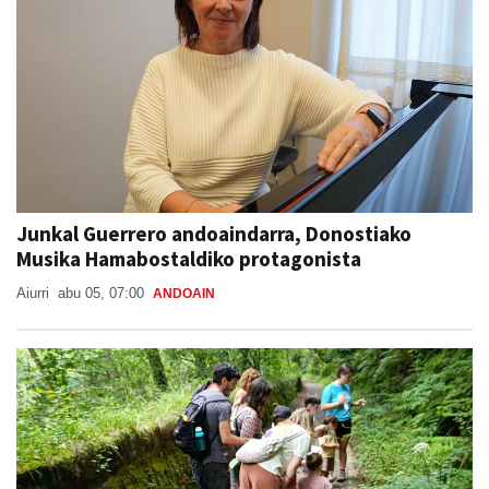
Junkal Guerrero andoaindarra, Donostiako
Musika Hamabostaldiko protagonista
Aiurri
abu 05, 07:00
ANDOAIN