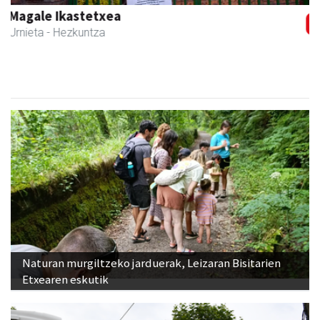
Ikasmin ikasketa zentroa
Urnieta
- Ikasketa zentroak
Naturan murgiltzeko jarduerak, Leizaran Bisitarien
Etxearen eskutik