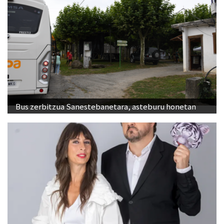
Bus zerbitzua Sanestebanetara, asteburu honetan