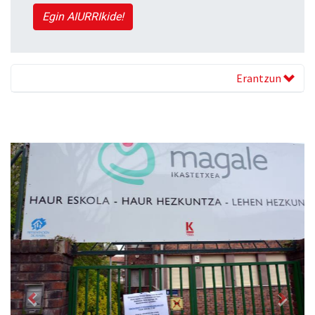
Egin AIURRIkide!
Erantzun
Previous
Next