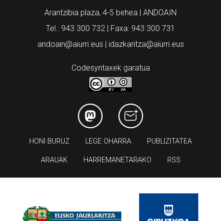
Arantzibia plaza, 4-5 behea | ANDOAIN
Tel.: 943 300 732 | Faxa: 943 300 731
andoain@aiurri.eus | idazkaritza@aiurri.eus
Codesyntaxek garatua
HONI BURUZ
LEGE OHARRA
PUBLIZITATEA
ARAUAK
HARREMANETARAKO
RSS