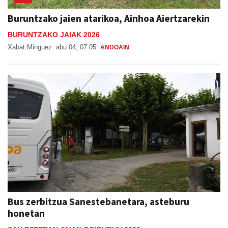
Buruntzako jaien atarikoa, Ainhoa Aiertzarekin
BURUNTZAKO JAIAK 2026
Xabat Minguez
abu 04, 07:05
ANDOAIN
Bus zerbitzua Sanestebanetara, asteburu
honetan