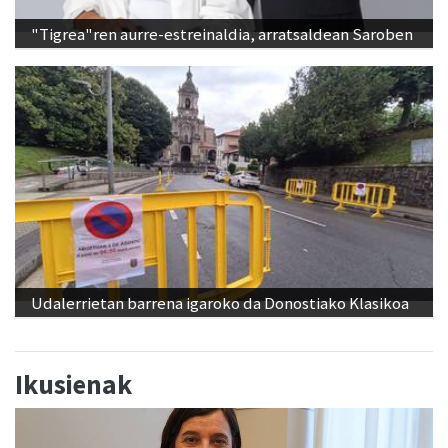
"Tigrea"ren aurre-estreinaldia, arratsaldean Saroben
Udalerrietan barrena igaroko da Donostiako Klasikoa
Ikusienak