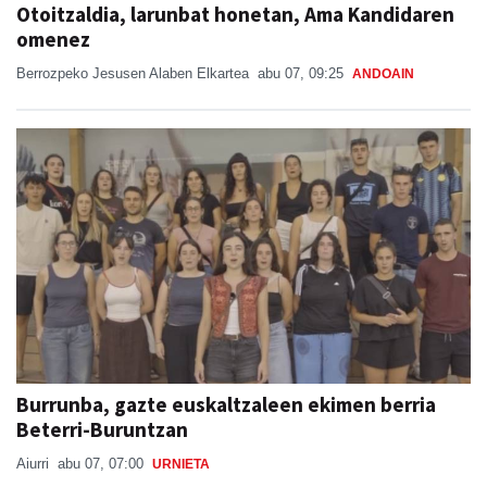
Otoitzaldia, larunbat honetan, Ama Kandidaren
omenez
Berrozpeko Jesusen Alaben Elkartea
abu 07, 09:25
ANDOAIN
Burrunba, gazte euskaltzaleen ekimen berria
Beterri-Buruntzan
Aiurri
abu 07, 07:00
URNIETA