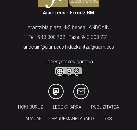
Aiurri.eus - Erroitz BM
Arantzibia plaza, 4-5 behea | ANDOAIN
Tel.: 943 300 732 | Faxa: 943 300 731
andoain@aiurri.eus | idazkaritza@aiurri.eus
Codesyntaxek garatua
HONI BURUZ
LEGE OHARRA
PUBLIZITATEA
ARAUAK
HARREMANETARAKO
RSS