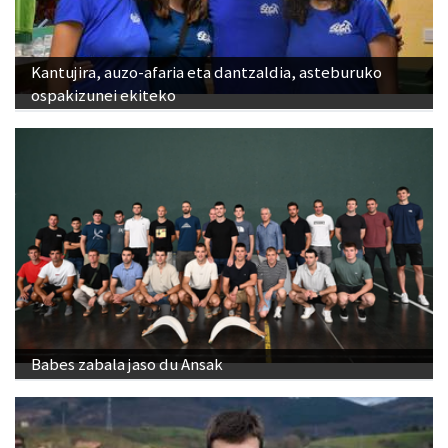
Kantujira, auzo-afaria eta dantzaldia, asteburuko
ospakizunei ekiteko
Babes zabala jaso du Ansak