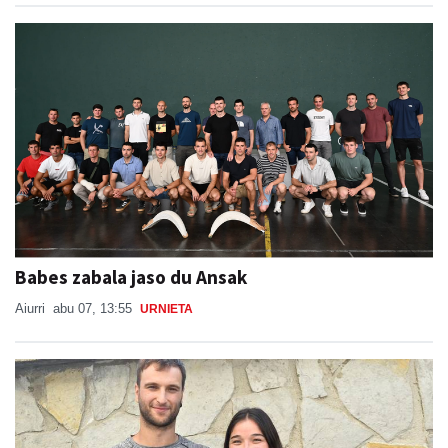
Babes zabala jaso du Ansak
Aiurri
abu 07, 13:55
URNIETA