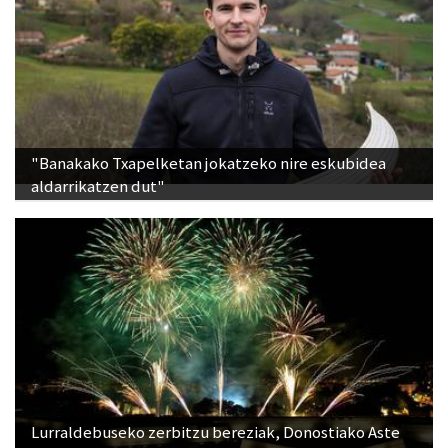
"Banakako Txapelketan jokatzeko nire eskubidea
aldarrikatzen dut"
Lurraldebuseko zerbitzu bereziak, Donostiako Aste