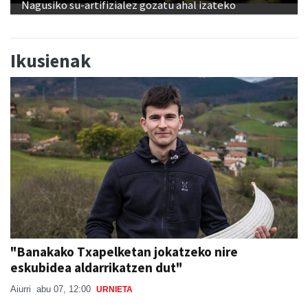
Nagusiko su-artifizialez gozatu ahal izateko
Ikusienak
"Banakako Txapelketan jokatzeko nire
eskubidea aldarrikatzen dut"
Aiurri
abu 07, 12:00
URNIETA