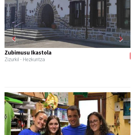
Previous
Next
Eizmendi ile-apaindegia
Amasa-Villabona
- Ile-apaindegiak