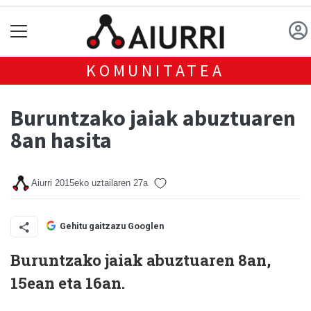
KOMUNITATEA
Buruntzako jaiak abuztuaren
8an hasita
Aiurri
2015eko uztailaren 27a
Gehitu gaitzazu Googlen
Buruntzako jaiak abuztuaren 8an,
15ean eta 16an.