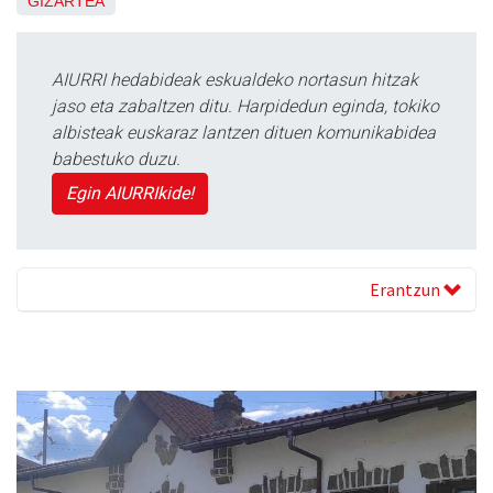
GIZARTEA
AIURRI hedabideak eskualdeko nortasun hitzak
jaso eta zabaltzen ditu. Harpidedun eginda, tokiko
albisteak euskaraz lantzen dituen komunikabidea
babestuko duzu.
Egin AIURRIkide!
Erantzun