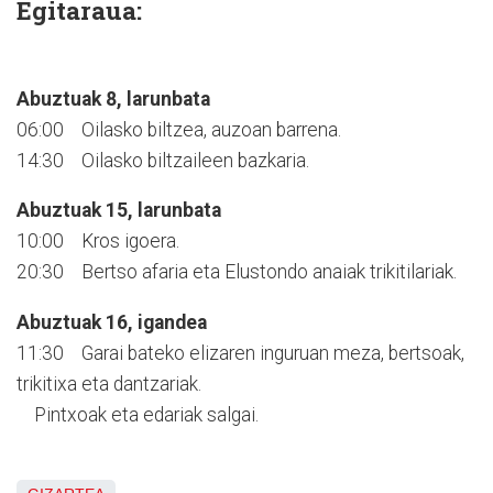
Egitaraua:
Abuztuak 8, larunbata
06:00 Oilasko biltzea, auzoan barrena.
14:30 Oilasko biltzaileen bazkaria.
Abuztuak 15, larunbata
10:00 Kros igoera.
20:30 Bertso afaria eta Elustondo anaiak trikitilariak.
Abuztuak 16, igandea
11:30 Garai bateko elizaren inguruan meza, bertsoak,
trikitixa eta dantzariak.
Pintxoak eta edariak salgai.