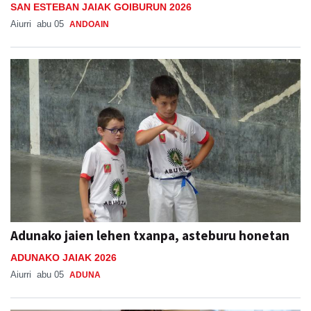
SAN ESTEBAN JAIAK GOIBURUN 2026
Aiurri
abu 05
ANDOAIN
Adunako jaien lehen txanpa, asteburu honetan
ADUNAKO JAIAK 2026
Aiurri
abu 05
ADUNA