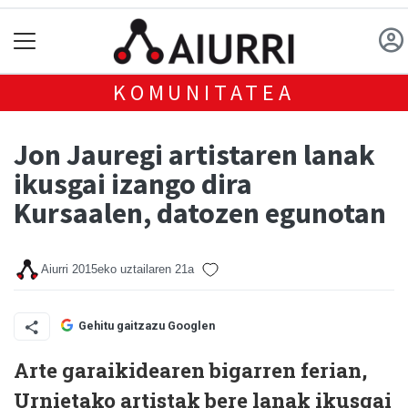
KOMUNITATEA
Jon Jauregi artistaren lanak
ikusgai izango dira
Kursaalen, datozen egunotan
Aiurri
2015eko uztailaren 21a
Gehitu gaitzazu Googlen
Arte garaikidearen bigarren ferian,
Urnietako artistak bere lanak ikusgai