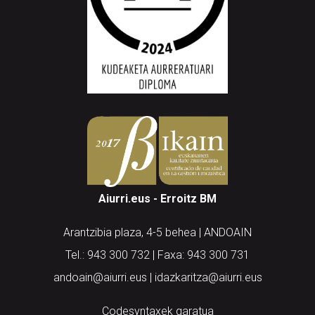
Aiurri.eus - Erroitz BM
Arantzibia plaza, 4-5 behea | ANDOAIN
Tel.: 943 300 732 | Faxa: 943 300 731
andoain@aiurri.eus | idazkaritza@aiurri.eus
Codesyntaxek garatua