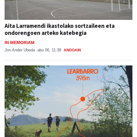
Aita Larramendi ikastolako sortzaileen eta
ondorengoen arteko katebegia
IN MEMORIAM
Jon Ander Ubeda
abu 06, 11:38
ANDOAIN