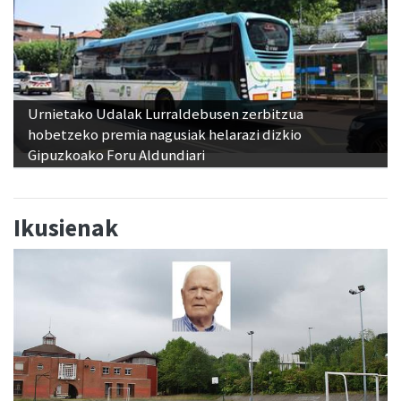
Urnietako Udalak Lurraldebusen zerbitzua
hobetzeko premia nagusiak helarazi dizkio
Gipuzkoako Foru Aldundiari
Ikusienak