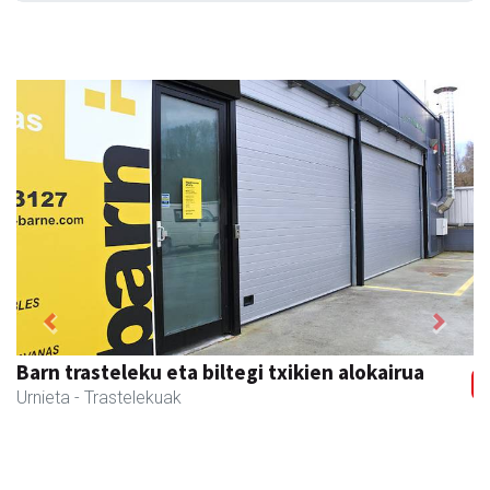
Previous
Next
Barn trasteleku eta biltegi txikien alokairua
Urnieta
- Trastelekuak