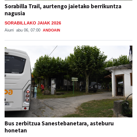
Sorabilla Trail, aurtengo jaietako berrikuntza
nagusia
SORABILLAKO JAIAK 2026
Aiurri
abu 06, 07:00
ANDOAIN
Bus zerbitzua Sanestebanetara, asteburu
honetan