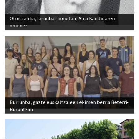
Otoitzaldia, larunbat honetan, Ama Kandidaren
omenez
Burrunba, gazte euskaltzaleen ekimen berria Beterri-
Buruntzan