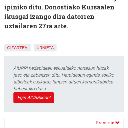
ipiniko ditu. Donostiako Kursaalen
ikusgai izango dira datorren
uztailaren 27ra arte.
GIZARTEA
URNIETA
AIURRI hedabideak eskualdeko nortasun hitzak
jaso eta zabaltzen ditu. Harpidedun eginda, tokiko
albisteak euskaraz lantzen dituen komunikabidea
babestuko duzu.
Egin AIURRIkide!
Erantzun