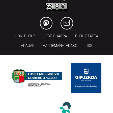
HONI BURUZ
LEGE OHARRA
PUBLIZITATEA
ARAUAK
HARREMANETARAKO
RSS