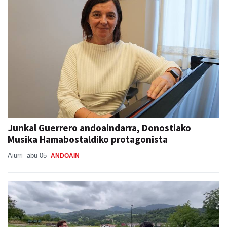
Junkal Guerrero andoaindarra, Donostiako
Musika Hamabostaldiko protagonista
Aiurri
abu 05
ANDOAIN