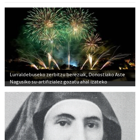
Lurraldebuseko zerbitzu bereziak, Donostiako Aste
Nagusiko su-artifizialez gozatu ahal izateko