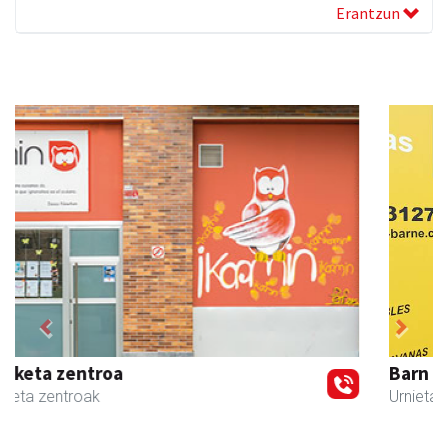
Erantzun
Previous
Next
Barn trasteleku eta biltegi txikien alokairua
Urnieta
- Trastelekuak