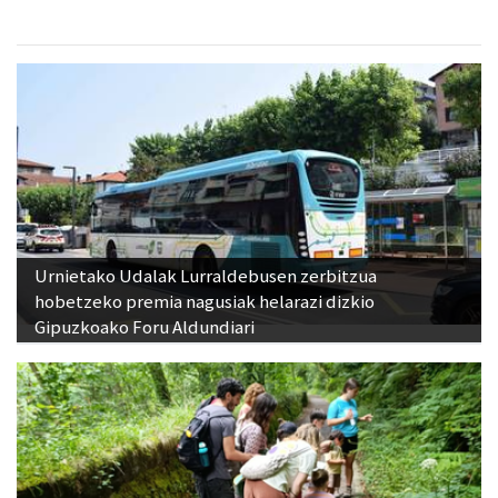
Urnietako Udalak Lurraldebusen zerbitzua
hobetzeko premia nagusiak helarazi dizkio
Gipuzkoako Foru Aldundiari