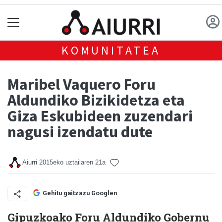
KOMUNITATEA
Maribel Vaquero Foru
Aldundiko Bizikidetza eta
Giza Eskubideen zuzendari
nagusi izendatu dute
Aiurri
2015eko uztailaren 21a
Gehitu gaitzazu Googlen
Gipuzkoako Foru Aldundiko Gobernu