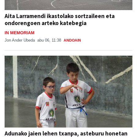
Aita Larramendi ikastolako sortzaileen eta
ondorengoen arteko katebegia
IN MEMORIAM
Jon Ander Ubeda
abu 06, 11:38
ANDOAIN
Adunako jaien lehen txanpa, asteburu honetan