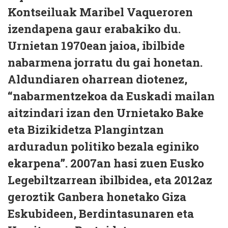
Kontseiluak Maribel Vaqueroren
izendapena gaur erabakiko du.
Urnietan 1970ean jaioa, ibilbide
nabarmena jorratu du gai honetan.
Aldundiaren oharrean diotenez,
“nabarmentzekoa da Euskadi mailan
aitzindari izan den Urnietako Bake
eta Bizikidetza Plangintzan
arduradun politiko bezala eginiko
ekarpena”.
2007an hasi zuen Eusko
Legebiltzarrean ibilbidea, eta 2012az
geroztik Ganbera honetako Giza
Eskubideen, Berdintasunaren eta