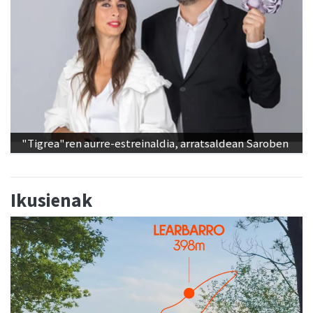
"Tigrea"ren aurre-estreinaldia, arratsaldean Saroben
Ikusienak