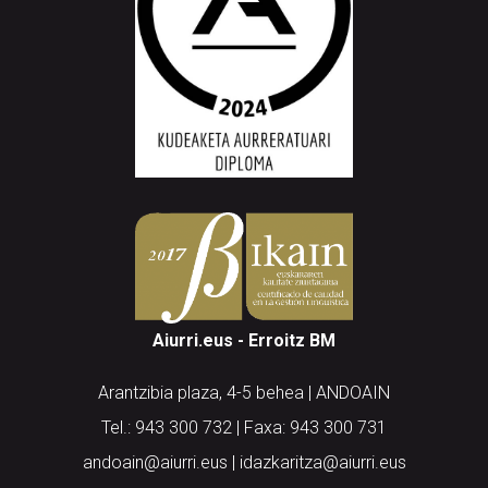
Aiurri.eus - Erroitz BM
Arantzibia plaza, 4-5 behea | ANDOAIN
Tel.: 943 300 732 | Faxa: 943 300 731
andoain@aiurri.eus | idazkaritza@aiurri.eus