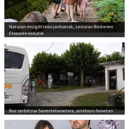
Naturan murgiltzeko jarduerak, Leizaran Bisitarien
Etxearen eskutik
Bus zerbitzua Sanestebanetara, asteburu honetan