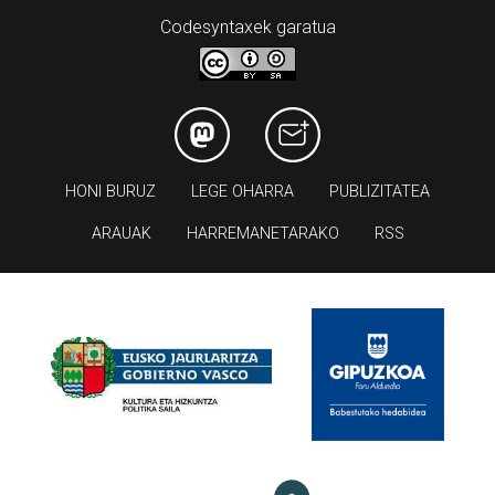
Codesyntaxek garatua
HONI BURUZ
LEGE OHARRA
PUBLIZITATEA
ARAUAK
HARREMANETARAKO
RSS