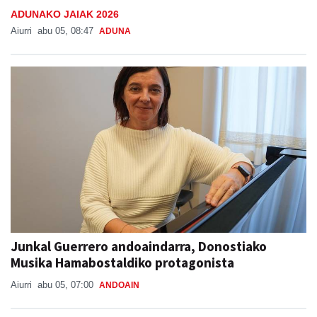
ADUNAKO JAIAK 2026
Aiurri
abu 05, 08:47
ADUNA
Junkal Guerrero andoaindarra, Donostiako
Musika Hamabostaldiko protagonista
Aiurri
abu 05, 07:00
ANDOAIN