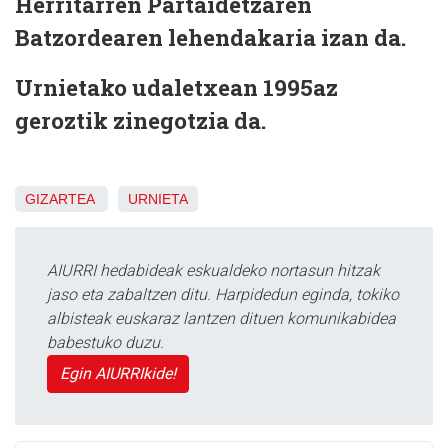
Herritarren Partaidetzaren
Batzordearen lehendakaria izan da.
Urnietako udaletxean 1995az
geroztik zinegotzia da.
GIZARTEA
URNIETA
AIURRI hedabideak eskualdeko nortasun hitzak
jaso eta zabaltzen ditu. Harpidedun eginda, tokiko
albisteak euskaraz lantzen dituen komunikabidea
babestuko duzu.
Egin AIURRIkide!