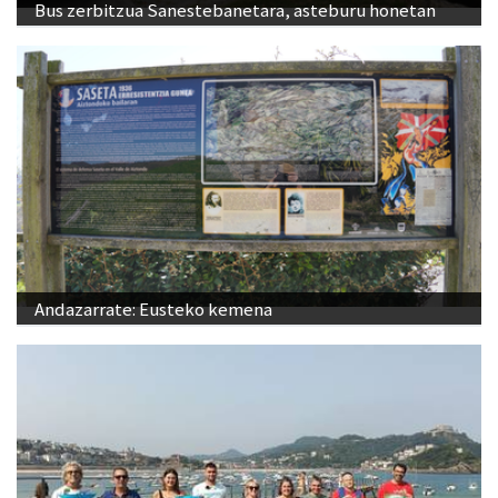
Bus zerbitzua Sanestebanetara, asteburu honetan
Andazarrate: Eusteko kemena