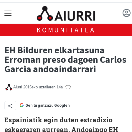
KOMUNITATEA
EH Bilduren elkartasuna
Erroman preso dagoen Carlos
Garcia andoaindarrari
Aiurri
2015eko uztailaren 14a
Gehitu gaitzazu Googlen
Espainiatik egin duten estradizio
eskaeraren aurrean, Andoaingo EH