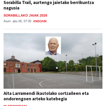
Sorabilla Trail, aurtengo jaietako berrikuntza
nagusia
SORABILLAKO JAIAK 2026
Aiurri
abu 06, 07:00
ANDOAIN
Aita Larramendi ikastolako sortzaileen eta
ondorengoen arteko katebegia