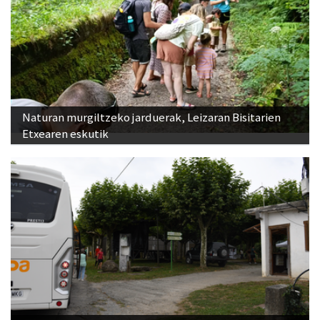
Naturan murgiltzeko jarduerak, Leizaran Bisitarien
Etxearen eskutik