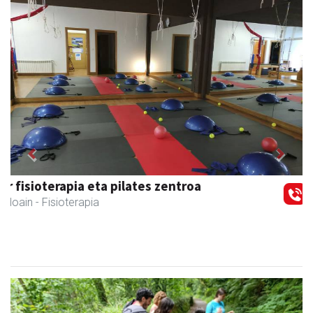
Previous
Next
Amane
Amasa-Villabona
- Arropa-dendak