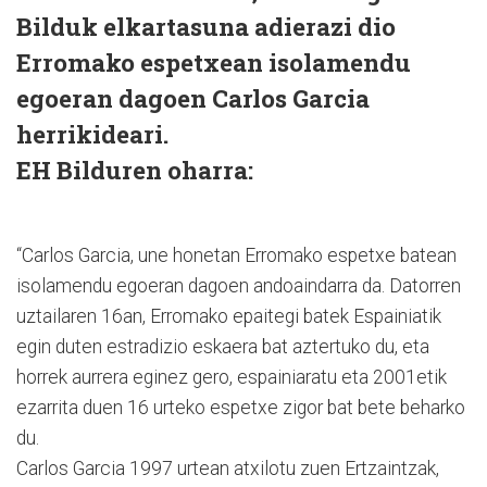
Bilduk elkartasuna adierazi dio
Erromako espetxean isolamendu
egoeran dagoen Carlos Garcia
herrikideari.
EH Bilduren oharra:
“Carlos Garcia, une honetan Erromako espetxe batean
isolamendu egoeran dagoen andoaindarra da. Datorren
uztailaren 16an, Erromako epaitegi batek Espainiatik
egin duten estradizio eskaera bat aztertuko du, eta
horrek aurrera eginez gero, espainiaratu eta 2001etik
ezarrita duen 16 urteko espetxe zigor bat bete beharko
du.
Carlos Garcia 1997 urtean atxilotu zuen Ertzaintzak,