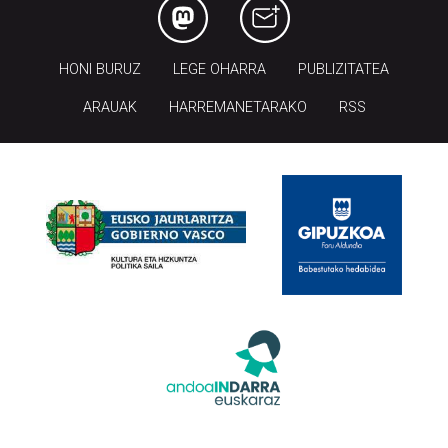
HONI BURUZ
LEGE OHARRA
PUBLIZITATEA
ARAUAK
HARREMANETARAKO
RSS