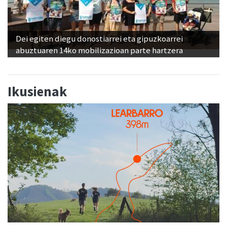
Dei egiten diegu donostiarrei eta gipuzkoarrei
abuztuaren 14ko mobilizazioan parte hartzera
Ikusienak