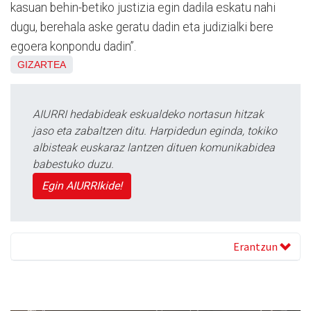
kasuan behin-betiko justizia egin dadila eskatu nahi
dugu, berehala aske geratu dadin eta judizialki bere
egoera konpondu dadin”.
GIZARTEA
AIURRI hedabideak eskualdeko nortasun hitzak
jaso eta zabaltzen ditu. Harpidedun eginda, tokiko
albisteak euskaraz lantzen dituen komunikabidea
babestuko duzu.
Egin AIURRIkide!
Erantzun