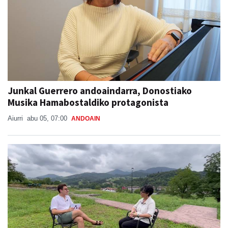
Junkal Guerrero andoaindarra, Donostiako
Musika Hamabostaldiko protagonista
Aiurri
abu 05, 07:00
ANDOAIN