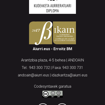
Aiurri.eus - Erroitz BM
Arantzibia plaza, 4-5 behea | ANDOAIN
Tel.: 943 300 732 | Faxa: 943 300 731
andoain@aiurri.eus | idazkaritza@aiurri.eus
Codesyntaxek garatua