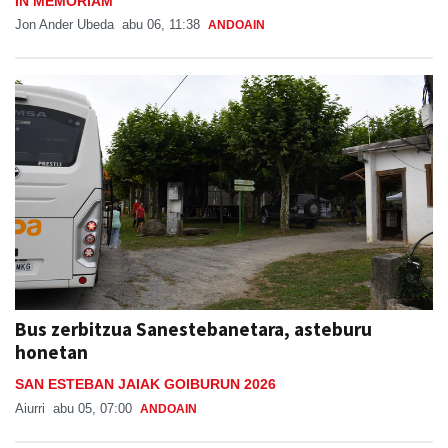
IN MEMORIAM
Jon Ander Ubeda
abu 06, 11:38
ANDOAIN
Bus zerbitzua Sanestebanetara, asteburu
honetan
SAN ESTEBAN JAIAK GOIBURUN 2026
Aiurri
abu 05, 07:00
ANDOAIN