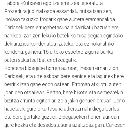
Laboral-Kutxaren egoitza erretzea leporatuta.
Prozedura judizial osoa eskandalu hutsa izan zen,
inolako taxuzko frogarik gabe aurrera eramandakoa.
Carlosek bere errugabetasuna aldarrikatu bazuen ere,
nahikoa izan zen lekuko batek komisaldegian egindako
deklarazioa kondenatua izateko; eta ez nolanahiko
kondena, gainera: 16 urteko espetxe zigorra banku
baten sukurtsal bat erretzeagatik.
Kondena bidegabe horren aurrean, ihesari eman zion
Carlosek, eta urte askoan bere senide eta lagunek bere
berririk izan gabe egon ostean, Erroman atxilotu zuten
joan den otsailean. Bertan, bere bikote eta semearekin
bizitza arrunta egiten ari zela jakin genuen orduan. Lerro
hauetatik, gure elkartasuna adierazi nahi diegu Carlosi
eta bere gertuko guztiei. Bidegabekeri honen aurrean
gure kezka eta desadostasuna azaltzeaz gain, Carlosen