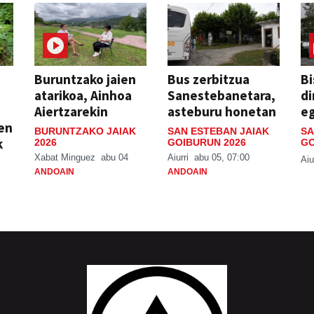
Buruntzako jaien
Bus zerbitzua
Bi
atarikoa, Ainhoa
Sanestebanetara,
di
Aiertzarekin
asteburu honetan
e
ien
BURUNTZAKO JAIAK
SAN ESTEBAN JAIAK
SA
k
2026
GOIBURUN 2026
GO
Xabat Minguez
abu 04
Aiurri
abu 05, 07:00
Aiu
ANDOAIN
ANDOAIN