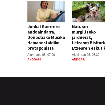
Junkal Guerrero
Naturan
andoaindarra,
murgiltzeko
Donostiako Musika
jarduerak,
Hamabostaldiko
Leizaran Bisitar
protagonista
Etxearen eskuti
Aiurri
abu 05, 07:00
Aiurri
abu 05, 08:30
ANDOAIN
ANDOAIN