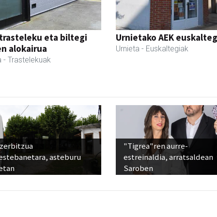
trasteleku eta biltegi
Urnietako AEK euskalteg
en alokairua
Urnieta
- Euskaltegiak
a
- Trastelekuak
 zerbitzua
"Tigrea"ren aurre-
estebanetara, asteburu
estreinaldia, arratsaldean
etan
Saroben