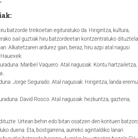
iak:
ru batzorde trinkoetan egituratuko da. Hirigintza, kultura,
nerako sail guztiak hiru batzordeetan kontzentratuko dituztela
an. Alkatetzaren ardurez gain, beraz, hiru azpi atal nagusi
. Hauexek:
raduna: Maribel Vaquero. Atal nagusiak: Kontu hartzailetza,
...
una: Jorge Segurado. Atal nagusiak: Hirigintza, landa eremu
uraduna: David Rosco. Atal nagusiak: hezkuntza, gazteria,
dituzte. Urtean behin edo bitan osatzen den kontuen batzor
ko duena. Eta, bostgarrena, aurreko agintaldiko lanari