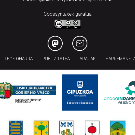
Codesyntaxek garatua
LEGE OHARRA
PUBLIZITATEA
ARAUAK
HARREMANET