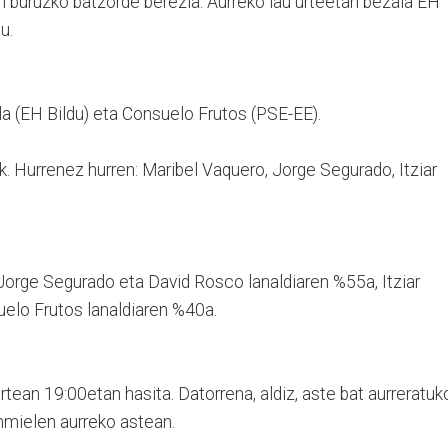
i buruzko batzorde berezia. Aurreko lau urteetan bezala EH
u.
ola (EH Bildu) eta Consuelo Frutos (PSE-EE).
k. Hurrenez hurren: Maribel Vaquero, Jorge Segurado, Itziar
Jorge Segurado eta David Rosco lanaldiaren %55a, Itziar
uelo Frutos lanaldiaren %40a.
rtean 19:00etan hasita. Datorrena, aldiz, aste bat aurreratuk
anmielen aurreko astean.