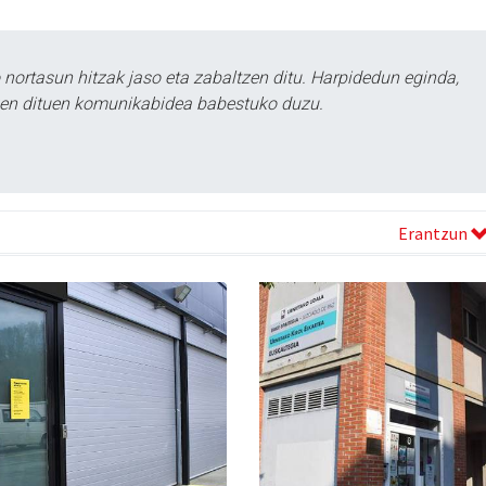
ortasun hitzak jaso eta zabaltzen ditu. Harpidedun eginda,
tzen dituen komunikabidea babestuko duzu.
Erantzun