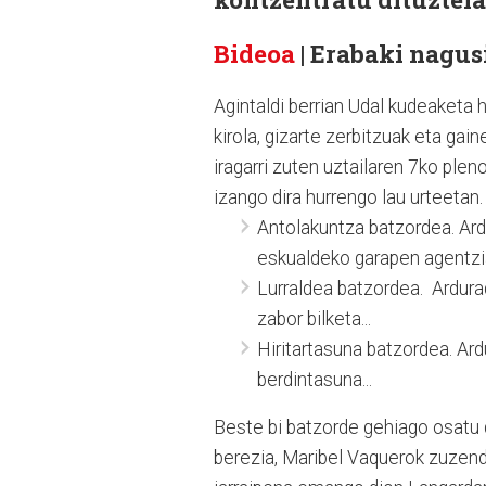
Bideoa
| Erabaki nagus
Agintaldi berrian Udal kudeaketa hi
kirola, gizarte zerbitzuak eta gai
iragarri zuten uztailaren 7ko pleno
izango dira hurrengo lau urteetan
Antolakuntza batzordea. Ardu
eskualdeko garapen agentzia
Lurraldea batzordea. Ardurad
zabor bilketa...
Hiritartasuna batzordea. Ard
berdintasuna...
Beste bi batzorde gehiago osatu 
berezia, Maribel Vaquerok zuzendu