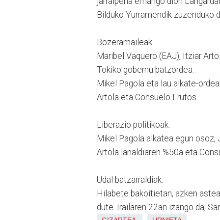
jarraipena emango dion Langardar
Bilduko Yurramendik zuzenduko d
Bozeramaileak:
Maribel Vaquero (EAJ), Itziar Art
Tokiko gobernu batzordea:
Mikel Pagola eta lau alkate-ordea
Artola eta Consuelo Frutos.
Liberazio politikoak:
Mikel Pagola alkatea egun osoz, 
Artola lanaldiaren %50a eta Cons
Udal batzarraldiak:
Hilabete bakoitietan, azken astea
dute. Irailaren 22an izango da, S
GIZARTEA
URNIETA