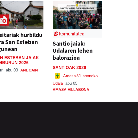
sitariak hurbildu
Komunitatea
ra San Esteban
Santio jaiak:
gunean
Udalaren lehen
balorazioa
N ESTEBAN JAIAK
IBURUN 2026
SANTIOAK 2026
rri
abu 03
ANDOAIN
Amasa-Villabonako
Udala
abu 05
AMASA-VILLABONA