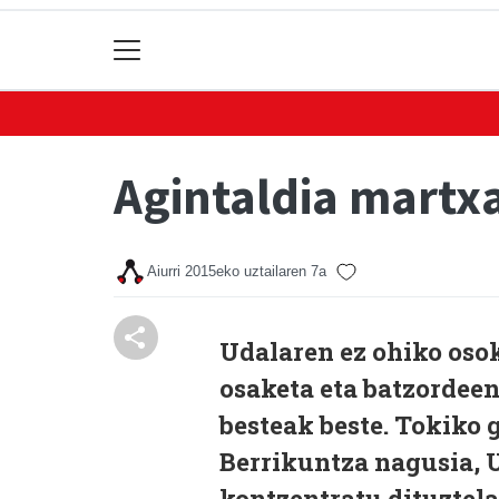
Agintaldia martxa
Aiurri
2015eko uztailaren 7a
Udalaren ez ohiko oso
osaketa eta batzordee
besteak beste. Tokiko 
Berrikuntza nagusia, U
kontzentratu dituztela