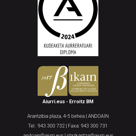
Aiurri.eus - Erroitz BM
Arantzibia plaza, 4-5 behea | ANDOAIN
Tel.: 943 300 732 | Faxa: 943 300 731
andoain@aiurri.eus | idazkaritza@aiurri.eus