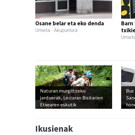
Osane belar eta eko denda
Barn 
txiki
Urnieta
- Akupuntura
Urniet
Naturan murgiltzeko
Bus
jarduerak, Leizaran Bisitarien
San
Etxearen eskutik
hon
Ikusienak