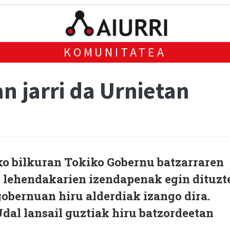
KOMUNITATEA
n jarri da Urnietan
ko bilkuran Tokiko Gobernu batzarraren
n lehendakarien izendapenak egin dituzt
gobernuan hiru alderdiak izango dira.
dal lansail guztiak hiru batzordeetan
.