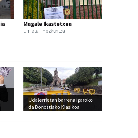
ia
Magale Ikastetxea
Urnieta
- Hezkuntza
Udalerrietan barrena igaroko
da Donostiako Klasikoa