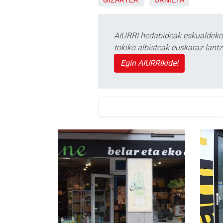
AIURRI hedabideak eskualdeko n
tokiko albisteak euskaraz lan
Egin AIURRIkide!