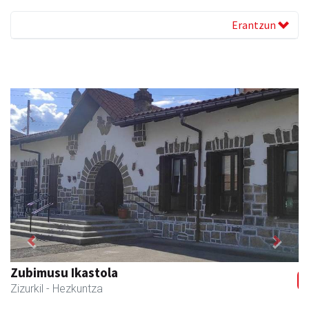
Erantzun
Previous
Next
Zubeldia arrain eta mariskoa