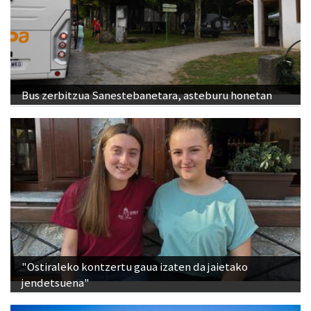
Bus zerbitzua Sanestebanetara, asteburu honetan
"Ostiraleko kontzertu gaua izaten da jaietako