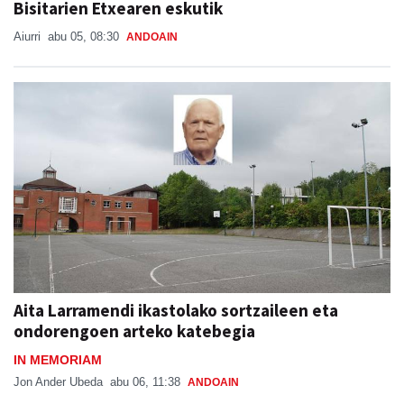
Naturan murgiltzeko jarduerak, Leizaran
Bisitarien Etxearen eskutik
Aiurri
abu 05, 08:30
ANDOAIN
Aita Larramendi ikastolako sortzaileen eta
ondorengoen arteko katebegia
IN MEMORIAM