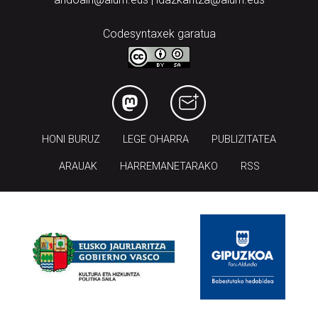
Tel.: 943 300 732 | Faxa: 943 300 731
andoain@aiurri.eus | idazkaritza@aiurri.eus
Codesyntaxek garatua
HONI BURUZ
LEGE OHARRA
PUBLIZITATEA
ARAUAK
HARREMANETARAKO
RSS