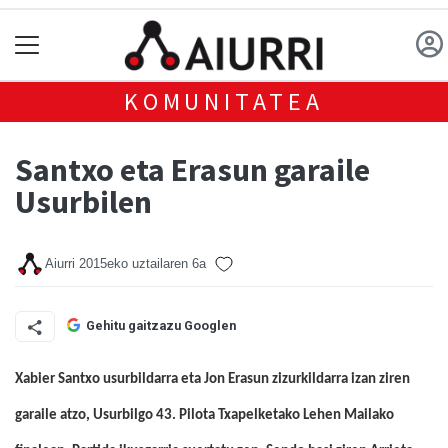
KOMUNITATEA
Santxo eta Erasun garaile
Usurbilen
Aiurri
2015eko uztailaren 6a
Gehitu gaitzazu Googlen
Xabier Santxo usurbildarra eta Jon Erasun zizurkildarra izan ziren
garaile atzo, Usurbilgo 43. Pilota Txapelketako Lehen Mailako