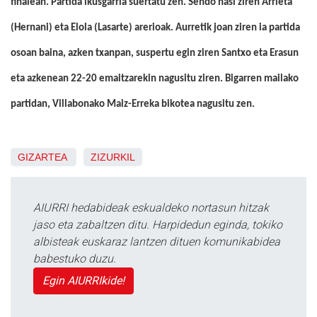
finalean. Partida ikusgarria suertatu zen. Sendo hasi ziren Arrieta
(Hernani) eta Elola (Lasarte) arerioak. Aurretik joan ziren ia partida
osoan baina, azken txanpan, suspertu egin ziren Santxo eta Erasun
eta azkenean 22-20 emaitzarekin nagusitu ziren. Bigarren mailako
partidan, Villabonako Maiz-Erreka bikotea nagusitu zen.
GIZARTEA
ZIZURKIL
AIURRI hedabideak eskualdeko nortasun hitzak
jaso eta zabaltzen ditu. Harpidedun eginda, tokiko
albisteak euskaraz lantzen dituen komunikabidea
babestuko duzu.
Egin AIURRIkide!