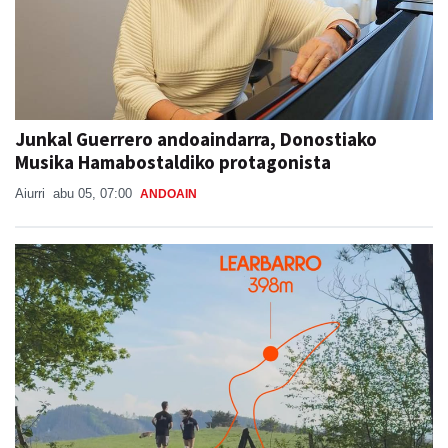
Junkal Guerrero andoaindarra, Donostiako
Musika Hamabostaldiko protagonista
Aiurri
abu 05, 07:00
ANDOAIN