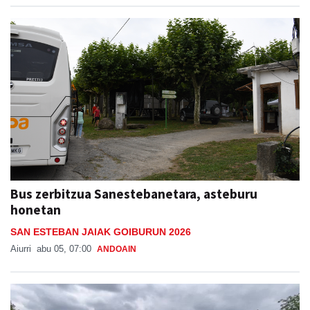
Jon Ander Ubeda
abu 06, 11:38
ANDOAIN
Bus zerbitzua Sanestebanetara, asteburu
honetan
SAN ESTEBAN JAIAK GOIBURUN 2026
Aiurri
abu 05, 07:00
ANDOAIN