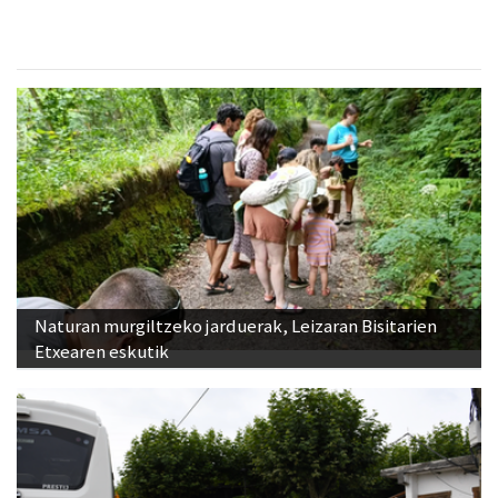
Zizurkil
- Arrandegiak
Naturan murgiltzeko jarduerak, Leizaran Bisitarien
Etxearen eskutik