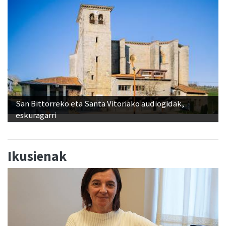
jendetsuena"
San Bittorreko eta Santa Vitoriako audiogidak,
eskuragarri
Ikusienak