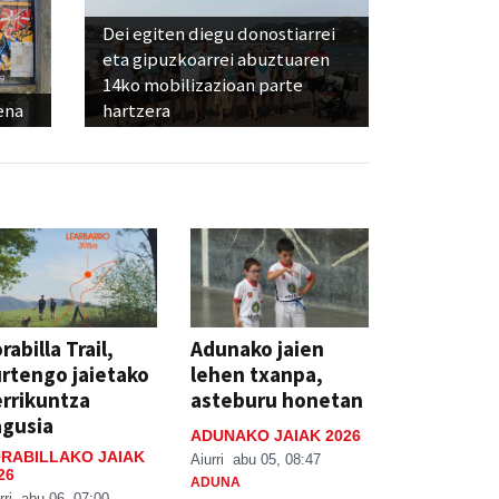
Dei egiten diegu donostiarrei
eta gipuzkoarrei abuztuaren
14ko mobilizazioan parte
ena
hartzera
rabilla Trail,
Adunako jaien
rtengo jaietako
lehen txanpa,
rrikuntza
asteburu honetan
agusia
ADUNAKO JAIAK 2026
RABILLAKO JAIAK
Aiurri
abu 05, 08:47
26
ADUNA
rri
abu 06, 07:00