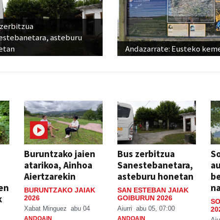
 zerbitzua
estebanetara, asteburu
etan
Andazarrate: Eusteko kem
Buruntzako jaien
Bus zerbitzua
So
atarikoa, Ainhoa
Sanestebanetara,
au
Aiertzarekin
asteburu honetan
be
ien
n
BURUNTZAKO JAIAK
SAN ESTEBAN JAIAK
k
2026
GOIBURUN 2026
SO
Xabat Minguez
abu 04
Aiurri
abu 05, 07:00
20
ANDOAIN
ANDOAIN
Aiu