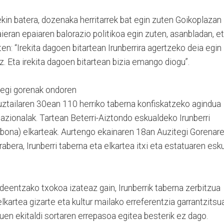
rekin batera, dozenaka herritarrek bat egin zuten Goikoplazan
ieran epaiaren balorazio politikoa egin zuten, asanbladan, e
en: “Irekita dagoen bitartean Irunberrira agertzeko deia egin
ez. Eta irekita dagoen bitartean bizia emango diogu”.
itegi gorenak ondoren
uztailaren 30ean 110 herriko taberna konfiskatzeko agindua
zionalak. Tartean Beterri-Aiztondo eskualdeko Irunberri
labona) elkarteak. Aurtengo ekainaren 18an Auzitegi Gorenar
 arabera, Irunberri taberna eta elkartea itxi eta estatuaren esk
deentzako txokoa izateaz gain, Irunberrik taberna zerbitzua
elkartea gizarte eta kultur mailako erreferentzia garrantzitsu
uen ekitaldi sortaren errepasoa egitea besterik ez dago.