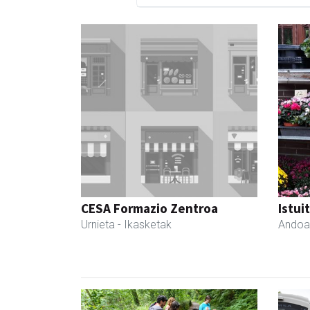
CESA Formazio Zentroa
Istui
Urnieta
- Ikasketak
Andoa