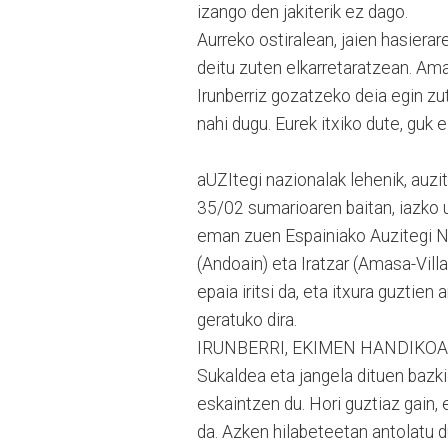
izango den jakiterik ez dago.
Aurreko ostiralean, jaien hasiera
deitu zuten elkarretaratzean. Ama
Irunberriz gozatzeko deia egin zut
nahi dugu. Eurek itxiko dute, guk 
aUZItegi nazionalak lehenik, auz
35/02 sumarioaren baitan, iazko 
eman zuen Espainiako Auzitegi Na
(Andoain) eta Iratzar (Amasa-Vil
epaia iritsi da, eta itxura guztien
geratuko dira.
IRUNBERRI, EKIMEN HANDIKOA
Sukaldea eta jangela dituen bazki
eskaintzen du. Hori guztiaz gain, 
da. Azken hilabeteetan antolatu d