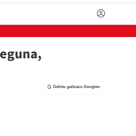
 eguna,
Gehitu gaitzazu Googlen