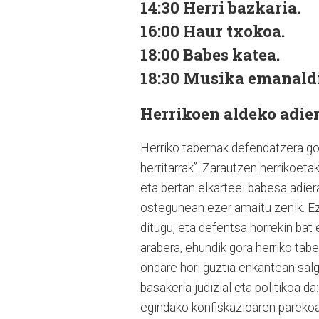
14:30 Herri bazkaria.
16:00 Haur txokoa.
18:00 Babes katea.
18:30 Musika emanaldi
Herrikoen aldeko adie
Herriko tabernak defendatzera goa
herritarrak”. Zarautzen herrikoet
eta bertan elkarteei babesa adiera
ostegunean ezer amaitu zenik. Ez
ditugu, eta defentsa horrekin bat e
arabera, ehundik gora herriko tab
ondare hori guztia enkantean salga
basakeria judizial eta politikoa d
egindako konfiskazioaren parekoa”