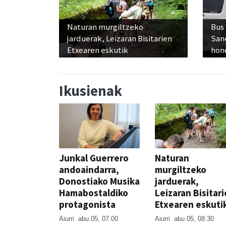
Naturan murgiltzeko
Bus
jarduerak, Leizaran Bisitarien
San
Etxearen eskutik
hon
Ikusienak
Junkal Guerrero
Naturan
andoaindarra,
murgiltzeko
Donostiako Musika
jarduerak,
Hamabostaldiko
Leizaran Bisitar
protagonista
Etxearen eskuti
Aiurri
abu 05, 07:00
Aiurri
abu 05, 08:30