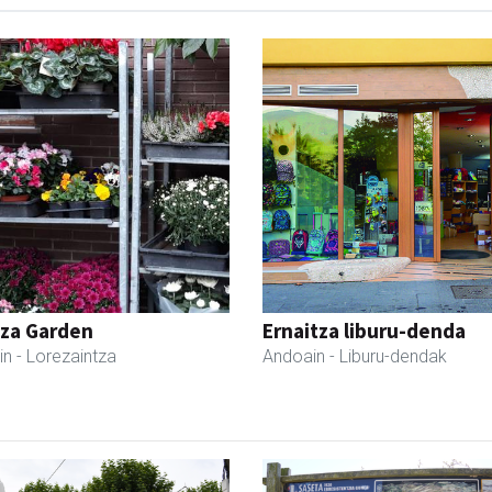
tza Garden
Ernaitza liburu-denda
in
- Lorezaintza
Andoain
- Liburu-dendak