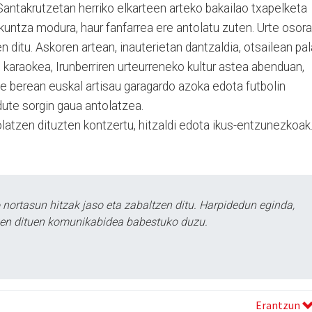
Santakrutzetan herriko elkarteen arteko bakailao txapelketa
ikuntza modura, haur fanfarrea ere antolatu zuten. Urte osora
n ditu. Askoren artean, inauterietan dantzaldia, otsailean pal
 karaokea, Irunberriren urteurreneko kultur astea abenduan,
ete berean euskal artisau garagardo azoka edota futbolin
dute sorgin gaua antolatzea.
olatzen dituzten kontzertu, hitzaldi edota ikus-entzunezkoak
ortasun hitzak jaso eta zabaltzen ditu. Harpidedun eginda,
tzen dituen komunikabidea babestuko duzu.
Erantzun