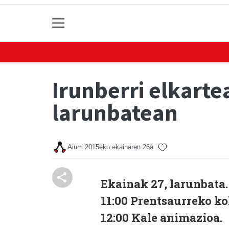
Irunberri elkarte
larunbatean
Aiurri
2015eko ekainaren 26a
Ekainak 27, larunbata
11:00 Prentsaurreko ko
12:00 Kale animazioa.