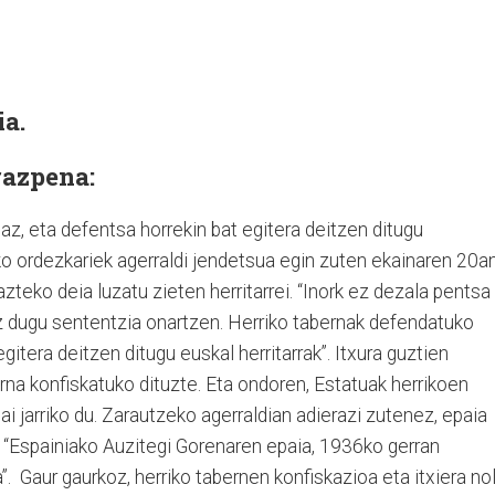
a.
razpena:
z, eta defentsa horrekin bat egitera deitzen ditugu
ako ordezkariek agerraldi jendetsua egin zuten ekainaren 20an
zteko deia luzatu zieten herritarrei. “Inork ez dezala pentsa
 dugu sententzia onartzen. Herriko tabernak defendatuko
gitera deitzen ditugu euskal herritarrak”. Itxura guztien
erna konfiskatuko dituzte. Eta ondoren, Estatuak herrikoen
i jarriko du. Zarautzeko agerraldian adierazi zutenez, epaia
a: “Espainiako Auzitegi Gorenaren epaia, 1936ko gerran
. Gaur gaurkoz, herriko tabernen konfiskazioa eta itxiera no