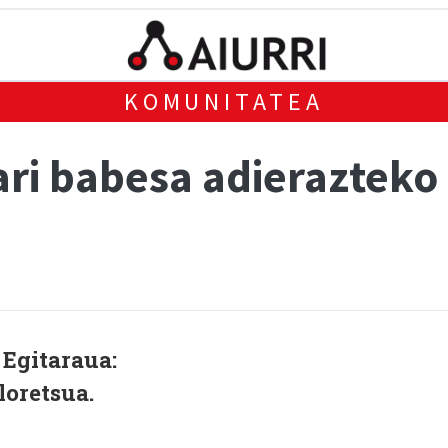
KOMUNITATEA
ari babesa adierazteko
. Egitaraua:
loretsua.