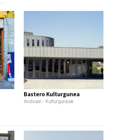
Bastero Kulturgunea
Andoain
- Kulturguneak