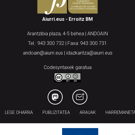
Aiurri.eus - Erroitz BM
Arantzibia plaza, 4-5 behea | ANDOAIN
Tel.: 943 300 732 | Faxa: 943 300 731
andoain@aiurri.eus | idazkaritza@aiurri.eus
Codesyntaxek garatua
LEGE OHARRA
PUBLIZITATEA
ARAUAK
HARREMANET