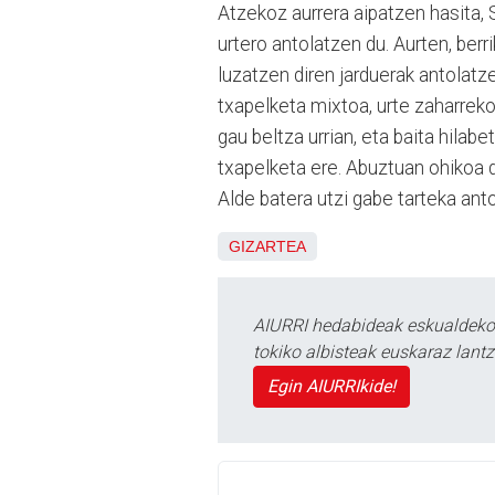
Atzekoz aurrera aipatzen hasita, 
urtero antolatzen du. Aurten, berr
luzatzen diren jarduerak antolatze
txapelketa mixtoa, urte zaharreko
gau beltza urrian, eta baita hilab
txapelketa ere. Abuztuan ohikoa 
Alde batera utzi gabe tarteka ant
GIZARTEA
AIURRI hedabideak eskualdeko n
tokiko albisteak euskaraz lan
Egin AIURRIkide!