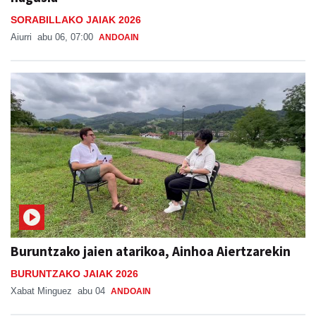
SORABILLAKO JAIAK 2026
Aiurri
abu 06, 07:00
ANDOAIN
Buruntzako jaien atarikoa, Ainhoa Aiertzarekin
BURUNTZAKO JAIAK 2026
Xabat Minguez
abu 04
ANDOAIN