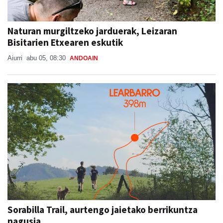
Naturan murgiltzeko jarduerak, Leizaran
Bisitarien Etxearen eskutik
Aiurri
abu 05, 08:30
ANDOAIN
Sorabilla Trail, aurtengo jaietako berrikuntza
nagusia