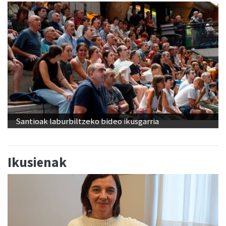
Santioak laburbiltzeko bideo ikusgarria
Ikusienak