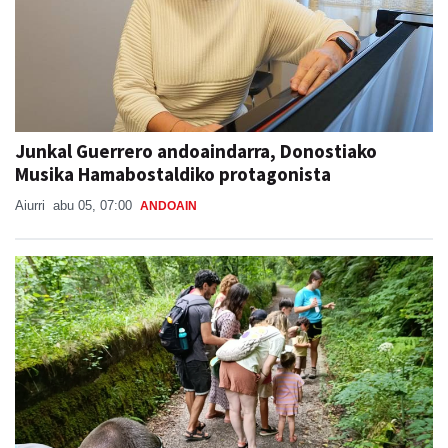
Junkal Guerrero andoaindarra, Donostiako
Musika Hamabostaldiko protagonista
Aiurri
abu 05, 07:00
ANDOAIN