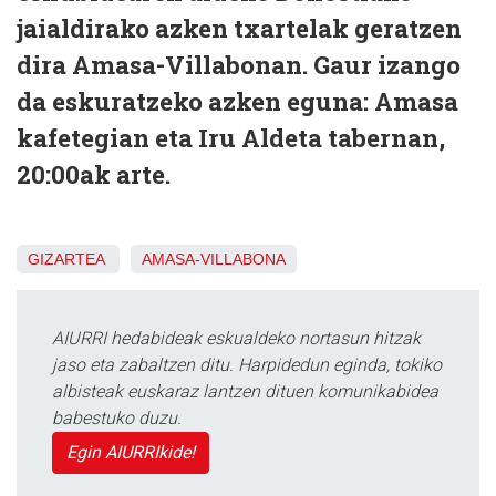
jaialdirako azken txartelak geratzen
dira Amasa-Villabonan. Gaur izango
da eskuratzeko azken eguna: Amasa
kafetegian eta Iru Aldeta tabernan,
20:00ak arte.
GIZARTEA
AMASA-VILLABONA
AIURRI hedabideak eskualdeko nortasun hitzak
jaso eta zabaltzen ditu. Harpidedun eginda, tokiko
albisteak euskaraz lantzen dituen komunikabidea
babestuko duzu.
Egin AIURRIkide!