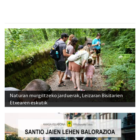
Naturan murgiltzeko jarduerak, Leizaran Bisitarien
Etxearen eskutik