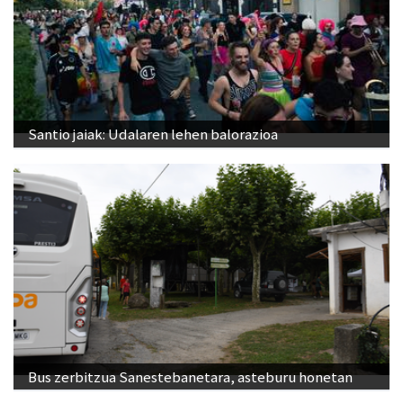
Santio jaiak: Udalaren lehen balorazioa
Bus zerbitzua Sanestebanetara, asteburu honetan