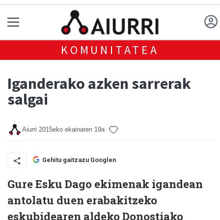
KOMUNITATEA
Iganderako azken sarrerak
salgai
Aiurri
2015eko ekainaren 19a
Gehitu gaitzazu Googlen
Gure Esku Dago ekimenak igandean
antolatu duen erabakitzeko
eskubidearen aldeko Donostiako