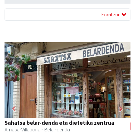
Erantzun
Previous
Next
Amane
Amasa-Villabona
- Arropa-dendak