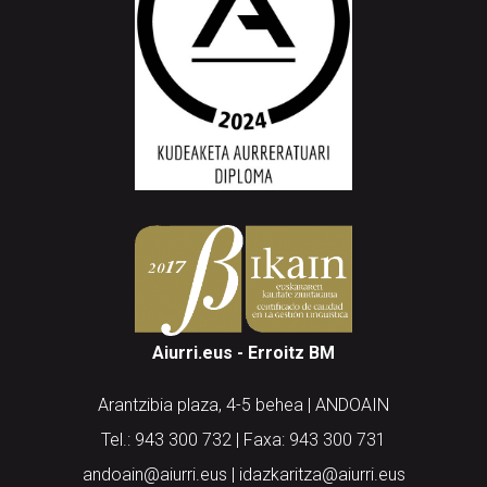
Aiurri.eus - Erroitz BM
Arantzibia plaza, 4-5 behea | ANDOAIN
Tel.: 943 300 732 | Faxa: 943 300 731
andoain@aiurri.eus | idazkaritza@aiurri.eus