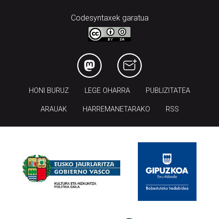
Codesyntaxek garatua
HONI BURUZ
LEGE OHARRA
PUBLIZITATEA
ARAUAK
HARREMANETARAKO
RSS