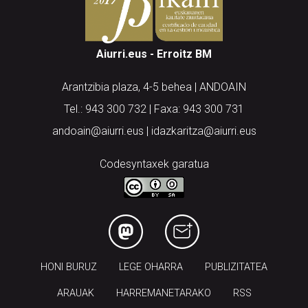
Aiurri.eus - Erroitz BM
Arantzibia plaza, 4-5 behea | ANDOAIN
Tel.: 943 300 732 | Faxa: 943 300 731
andoain@aiurri.eus | idazkaritza@aiurri.eus
Codesyntaxek garatua
HONI BURUZ
LEGE OHARRA
PUBLIZITATEA
ARAUAK
HARREMANETARAKO
RSS