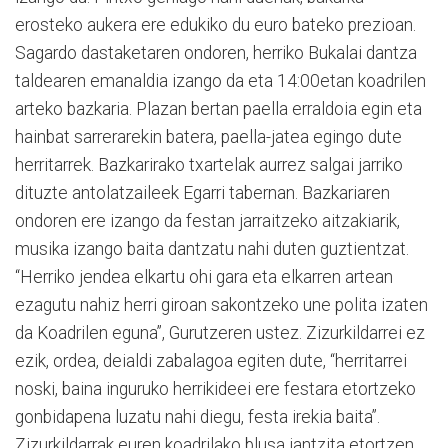
erosteko aukera ere edukiko du euro bateko prezioan.
Sagardo dastaketaren ondoren, herriko Bukalai dantza
taldearen emanaldia izango da eta 14:00etan koadrilen
arteko bazkaria. Plazan bertan paella erraldoia egin eta
hainbat sarrerarekin batera, paella-jatea egingo dute
herritarrek. Bazkarirako txartelak aurrez salgai jarriko
dituzte antolatzaileek Egarri tabernan. Bazkariaren
ondoren ere izango da festan jarraitzeko aitzakiarik,
musika izango baita dantzatu nahi duten guztientzat.
“Herriko jendea elkartu ohi gara eta elkarren artean
ezagutu nahiz herri giroan sakontzeko une polita izaten
da Koadrilen eguna”, Gurutzeren ustez. Zizurkildarrei ez
ezik, ordea, deialdi zabalagoa egiten dute, “herritarrei
noski, baina inguruko herrikideei ere festara etortzeko
gonbidapena luzatu nahi diegu, festa irekia baita”.
Zizurkildarrak euren koadrilako blusa jantzita etortzen