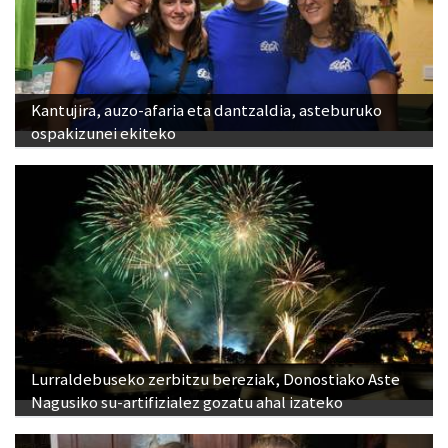
Kantujira, auzo-afaria eta dantzaldia, asteburuko
ospakizunei ekiteko
Lurraldebuseko zerbitzu bereziak, Donostiako Aste
Nagusiko su-artifizialez gozatu ahal izateko