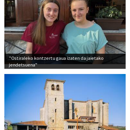
"Ostiraleko kontzertu gaua izaten da jaietako
jendetsuena"