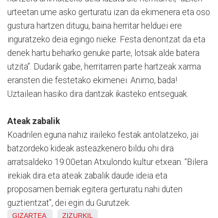
urteetan ume asko gerturatu izan da ekimenera eta oso
gustura hartzen ditugu, baina herritar helduei ere
inguratzeko deia egingo nieke. Festa denontzat da eta
denek hartu beharko genuke parte, lotsak alde batera
utzita”. Dudarik gabe, herritarren parte hartzeak xarma
eransten die festetako ekimenei. Animo, bada!
Uztailean hasiko dira dantzak ikasteko entseguak.
Ateak zabalik
Koadrilen eguna nahiz iraileko festak antolatzeko, jai
batzordeko kideak asteazkenero bildu ohi dira
arratsaldeko 19:00etan Atxulondo kultur etxean. “Bilera
irekiak dira eta ateak zabalik daude ideia eta
proposamen berriak egitera gerturatu nahi duten
guztientzat”, dei egin du Gurutzek.
GIZARTEA
ZIZURKIL