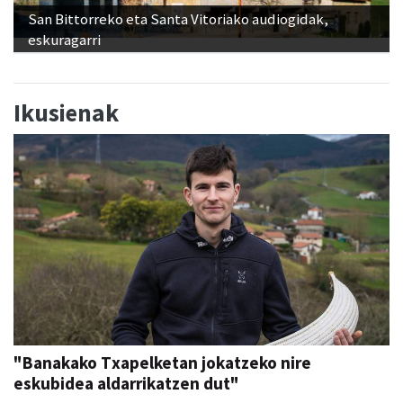
San Bittorreko eta Santa Vitoriako audiogidak,
eskuragarri
Ikusienak
"Banakako Txapelketan jokatzeko nire
eskubidea aldarrikatzen dut"