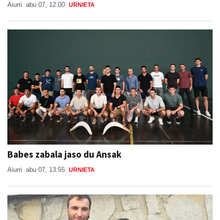
Aiurri
abu 07, 12:00
URNIETA
Babes zabala jaso du Ansak
Aiurri
abu 07, 13:55
URNIETA