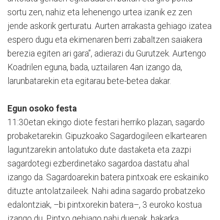
sortu zen, nahiz eta lehenengo urtea izanik ez zen
jende askorik gerturatu. Aurten arrakasta gehiago izatea
espero dugu eta ekimenaren berri zabaltzen saiakera
berezia egiten ari gara”, adierazi du Gurutzek. Aurtengo
Koadrilen eguna, bada, uztailaren 4an izango da,
larunbatarekin eta egitarau bete-betea dakar.
Egun osoko festa
11:30etan ekingo diote festari herriko plazan, sagardo
probaketarekin. Gipuzkoako Sagardogileen elkartearen
laguntzarekin antolatuko dute dastaketa eta zazpi
sagardotegi ezberdinetako sagardoa dastatu ahal
izango da. Sagardoarekin batera pintxoak ere eskainiko
dituzte antolatzaileek. Nahi adina sagardo probatzeko
edalontziak, –bi pintxorekin batera–, 3 euroko kostua
izango du. Pintxo gehiago nahi duenak, bakarka