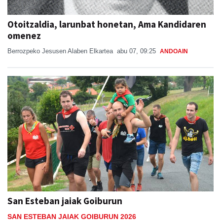
Otoitzaldia, larunbat honetan, Ama Kandidaren
omenez
Berrozpeko Jesusen Alaben Elkartea
abu 07, 09:25
ANDOAIN
San Esteban jaiak Goiburun
SAN ESTEBAN JAIAK GOIBURUN 2026