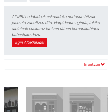
AIURRI hedabideak eskualdeko nortasun hitzak
jaso eta zabaltzen ditu. Harpidedun eginda, tokiko
albisteak euskaraz lantzen dituen komunikabidea
babestuko duzu.
Egin AIURRIkide!
Erantzun