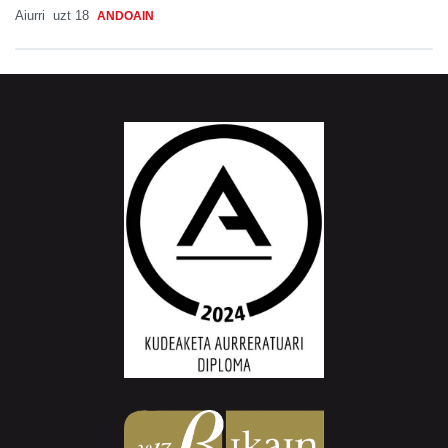
Aiurri
uzt 18
ANDOAIN