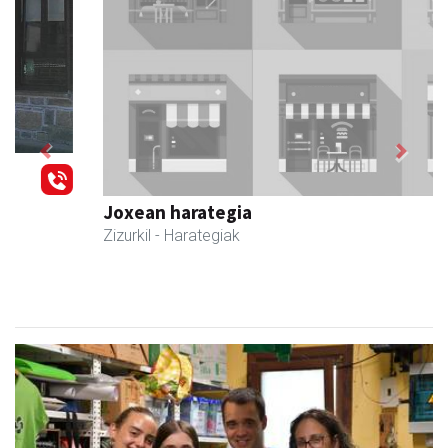
Previous
Next
Joxean harategia
Zizurkil
- Harategiak