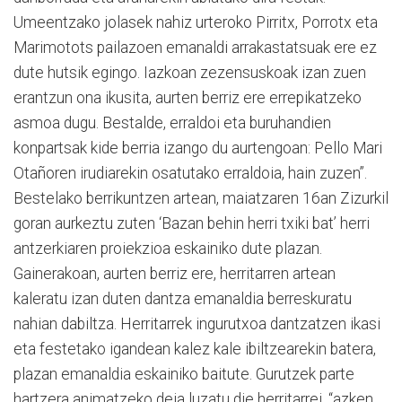
Umeentzako jolasek nahiz urteroko Pirritx, Porrotx eta
Marimotots pailazoen emanaldi arrakastatsuak ere ez
dute hutsik egingo. Iazkoan zezensuskoak izan zuen
erantzun ona ikusita, aurten berriz ere errepikatzeko
asmoa dugu. Bestalde, erraldoi eta buruhandien
konpartsak kide berria izango du aurtengoan: Pello Mari
Otañoren irudiarekin osatutako erraldoia, hain zuzen”.
Bestelako berrikuntzen artean, maiatzaren 16an Zizurkil
goran aurkeztu zuten ‘Bazan behin herri txiki bat’ herri
antzerkiaren proiekzioa eskainiko dute plazan.
Gainerakoan, aurten berriz ere, herritarren artean
kaleratu izan duten dantza emanaldia berreskuratu
nahian dabiltza. Herritarrek ingurutxoa dantzatzen ikasi
eta festetako igandean kalez kale ibiltzearekin batera,
plazan emanaldia eskainiko baitute. Gurutzek parte
hartzera animatzeko deia luzatu die herritarrei, “azken