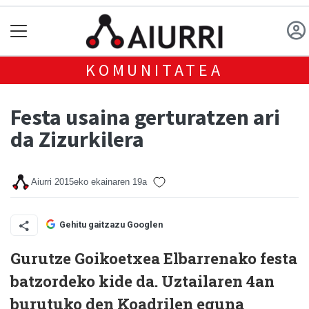
KOMUNITATEA
Festa usaina gerturatzen ari
da Zizurkilera
Aiurri
2015eko ekainaren 19a
Gehitu gaitzazu Googlen
Gurutze Goikoetxea Elbarrenako festa
batzordeko kide da. Uztailaren 4an
burutuko den Koadrilen eguna