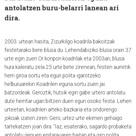
antolatzen buru-belarri lanean ari
dira.
2003. urtean hasita, Zizurkilgo koadrila bakoitzak
festetarako bere blusa du. Lehendabiziko blusa orain 37
urte egin zuen Or konpon koadrilak eta 2003an, blusa
hura kaleratu zela 25 urte bete zirenean, festen aurretik
herri giroa sortu eta egun polita igarotzeko
helburuarekin Koadrilen eguna sortu zuen jai
batzordeak. Geroztik, hutsik egin gabe urtero antolatu
dute herritar ugari biltzen duen egun osoko festa. Lehen
urteetan, koadrilen arteko bazkaria eta ondorengo
jokoak izaten ziren. Gero, urtez urte ekimen gehiago
tartekatzen joan dira. “Iaz, esaterako, sagardo probaketa
antolatu genuen egitarauaren baitan eta giro polita