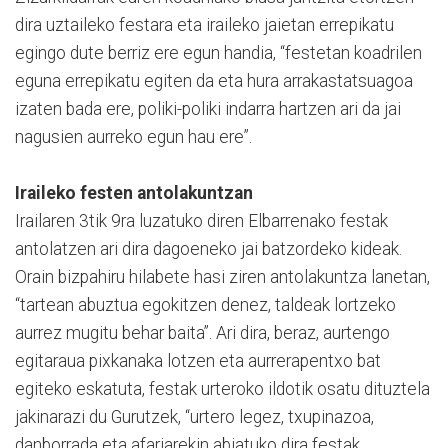
dira uztaileko festara eta iraileko jaietan errepikatu
egingo dute berriz ere egun handia, “festetan koadrilen
eguna errepikatu egiten da eta hura arrakastatsuagoa
izaten bada ere, poliki-poliki indarra hartzen ari da jai
nagusien aurreko egun hau ere”.
Iraileko festen antolakuntzan
Irailaren 3tik 9ra luzatuko diren Elbarrenako festak
antolatzen ari dira dagoeneko jai batzordeko kideak.
Orain bizpahiru hilabete hasi ziren antolakuntza lanetan,
“tartean abuztua egokitzen denez, taldeak lortzeko
aurrez mugitu behar baita”. Ari dira, beraz, aurtengo
egitaraua pixkanaka lotzen eta aurrerapentxo bat
egiteko eskatuta, festak urteroko ildotik osatu dituztela
jakinarazi du Gurutzek, “urtero legez, txupinazoa,
danborrada eta afariarekin abiatuko dira festak.