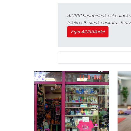
AIURRI hedabideak eskualdeko n
tokiko albisteak euskaraz lan
Egin AIURRIkide!