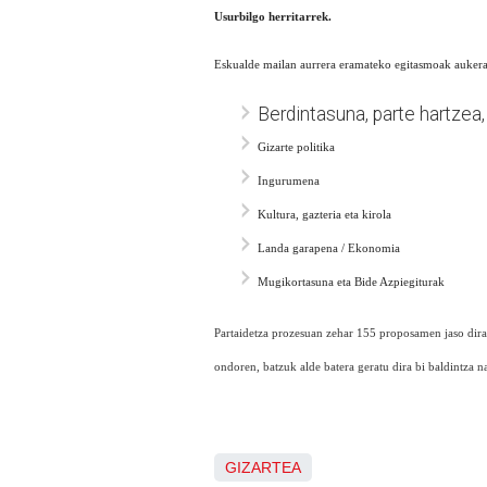
Usurbilgo herritarrek.
Eskualde mailan aurrera eramateko egitasmoak aukerat
Berdintasuna, parte hartzea,
Gizarte politika
Ingurumena
Kultura, gazteria eta kirola
Landa garapena / Ekonomia
Mugikortasuna eta Bide Azpiegiturak
Partaidetza prozesuan zehar 155 proposamen jaso dira o
ondoren, batzuk alde batera geratu dira bi baldintza 
GIZARTEA