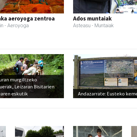
nka aeroyoga zentroa
Ados muntaiak
in
- Aeroyoga
Asteasu
- Muntaiak
uran murgiltzeko
uerak, Leizaran Bisitarien
earen eskutik
Andazarrate: Eusteko kem