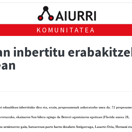
KOMUNITATEA
tan inbertitu erabakitze
ean
i eskualdean inbertituko dira eta, orain, proposamenak aukeratzeko unea da. 72 proposam
orretarako, ekainaren 9an bilera egingo da Beterri agentziaren egoitzan (Florida auzoa 28,
a urnietarrez gain, batzarrean parte hartu dezakete Astigarraga, Lasarte-Oria, Hernani et