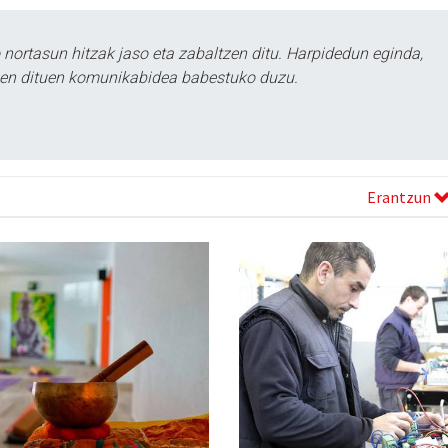
ortasun hitzak jaso eta zabaltzen ditu. Harpidedun eginda,
tzen dituen komunikabidea babestuko duzu.
Erantzun