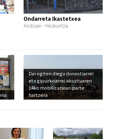
Ondarreta Ikastetxea
Andoain
- Hezkuntza
Dei egiten diegu donostiarrei
eta gipuzkoarrei abuztuaren
14ko mobilizazioan parte
ena
hartzera