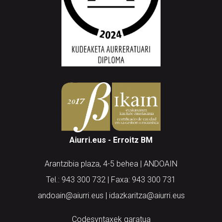
Aiurri.eus - Erroitz BM
Arantzibia plaza, 4-5 behea | ANDOAIN
Tel.: 943 300 732 | Faxa: 943 300 731
andoain@aiurri.eus | idazkaritza@aiurri.eus
Codesyntaxek garatua