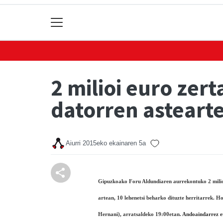
2 milioi euro zer
datorren asteart
Aiurri
2015eko ekainaren 5a
Gipuzkoako Foru Aldundiaren aurrekontuko 2 milio
artean, 10 lehenetsi beharko dituzte herritarrek. H
Hernani), arratsaldeko 19:00etan.
Andoaindarrez et