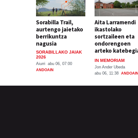
Sorabilla Trail,
Aita Larramendi
aurtengo jaietako
ikastolako
berrikuntza
sortzaileen eta
nagusia
ondorengoen
arteko katebegi
SORABILLAKO JAIAK
2026
IN MEMORIAM
Aiurri
abu 06, 07:00
Jon Ander Ubeda
ANDOAIN
abu 06, 11:38
ANDOAI