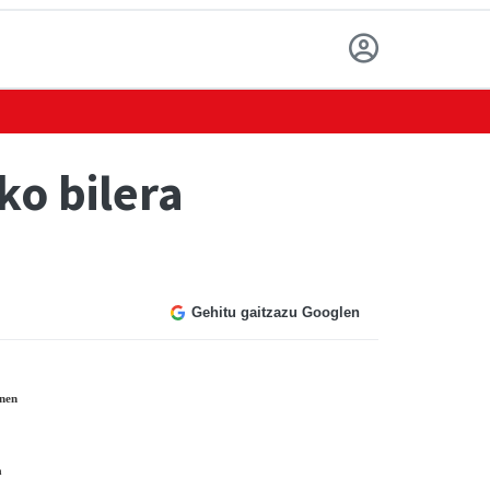
ko bilera
Gehitu gaitzazu Googlen
enen
a