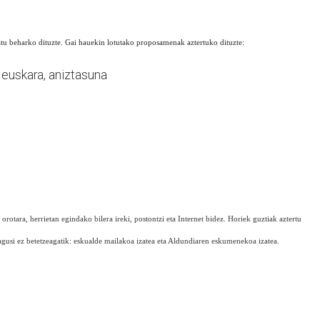
u beharko dituzte. Gai hauekin lotutako proposamenak aztertuko dituzte:
 euskara, aniztasuna
rotara, herrietan egindako bilera ireki, postontzi eta Internet bidez. Horiek guztiak aztertu
nagusi ez betetzeagatik: eskualde mailakoa izatea eta Aldundiaren eskumenekoa izatea.