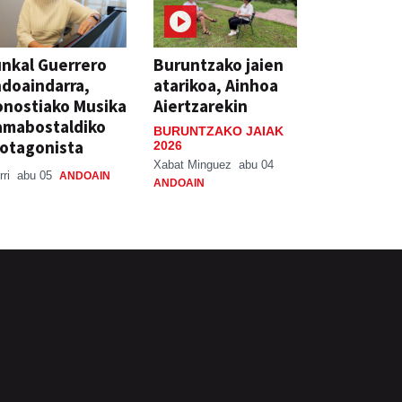
nkal Guerrero
Buruntzako jaien
doaindarra,
atarikoa, Ainhoa
nostiako Musika
Aiertzarekin
amabostaldiko
BURUNTZAKO JAIAK
otagonista
2026
Xabat Minguez
abu 04
rri
abu 05
ANDOAIN
ANDOAIN