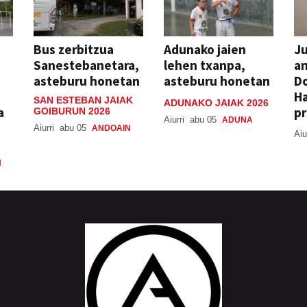
Bus zerbitzua
Adunako jaien
Ju
Sanestebanetara,
lehen txanpa,
an
asteburu honetan
asteburu honetan
Do
H
SAN ESTEBAN JAIAK
ADUNAKO JAIAK 2026
a
pr
GOIBURUN 2026
Aiurri
abu 05
ADUNA
Aiurri
abu 05
ANDOAIN
Aiu
N