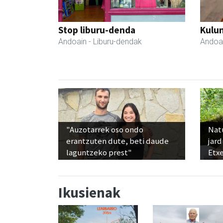
Stop liburu-denda
Kulu
Andoain
- Liburu-dendak
Andoa
"Auzotarrek oso ondo
Nat
erantzuten dute, beti daude
jard
laguntzeko prest"
Etx
Ikusienak