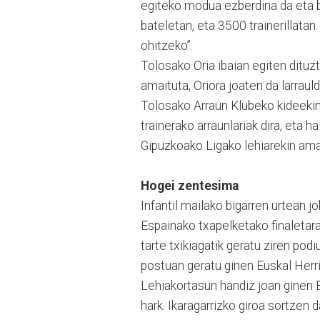
egiteko modua ezberdina da eta b
bateletan, eta 3500 trainerillatan
ohitzeko”.
Tolosako Oria ibaian egiten dituz
amaituta, Oriora joaten da larrau
Tolosako Arraun Klubeko kideekin 
trainerako arraunlariak dira, eta
Gipuzkoako Ligako lehiarekin amai
Hogei zentesima
Infantil mailako bigarren urtean j
Espainako txapelketako finaletara
tarte txikiagatik geratu ziren pod
postuan geratu ginen Euskal Herr
Lehiakortasun handiz joan ginen 
hark. Ikaragarrizko giroa sortzen 