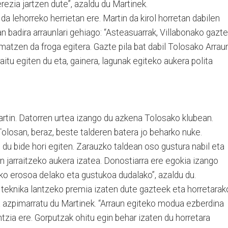
berezia jartzen dute”, azaldu du Martinek.
da lehorreko herrietan ere. Martin da kirol horretan dabilen
an badira arraunlari gehiago: “Asteasuarrak, Villabonako gazte
imatzen da froga egitera. Gazte pila bat dabil Tolosako Arrau
aitu egiten du eta, gainera, lagunak egiteko aukera polita
artin. Datorren urtea izango du azkena Tolosako klubean.
Tolosan, beraz, beste talderen batera jo beharko nuke.
du bide hori egiten. Zarauzko taldean oso gustura nabil eta
n jarraitzeko aukera izatea. Donostiarra ere egokia izango
hiko erosoa delako eta gustukoa dudalako”, azaldu du.
, teknika lantzeko premia izaten dute gazteek eta horretarak
ela azpimarratu du Martinek. “Arraun egiteko modua ezberdina
tzia ere. Gorputzak ohitu egin behar izaten du horretara