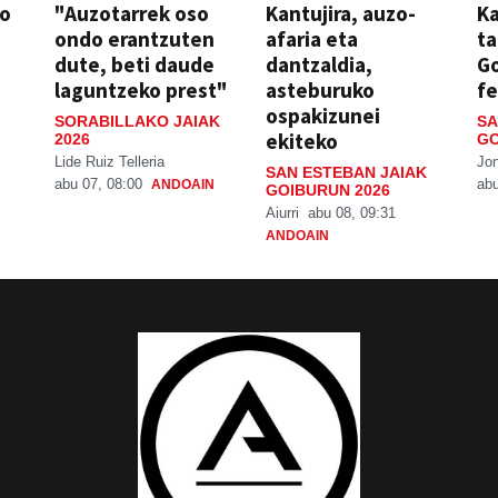
so
"Auzotarrek oso
Kantujira, auzo-
Ka
ondo erantzuten
afaria eta
ta
dute, beti daude
dantzaldia,
G
laguntzeko prest"
asteburuko
fe
ospakizunei
SORABILLAKO JAIAK
SA
ekiteko
2026
GO
Lide Ruiz Telleria
Jo
SAN ESTEBAN JAIAK
abu 07, 08:00
abu
ANDOAIN
GOIBURUN 2026
Aiurri
abu 08, 09:31
ANDOAIN