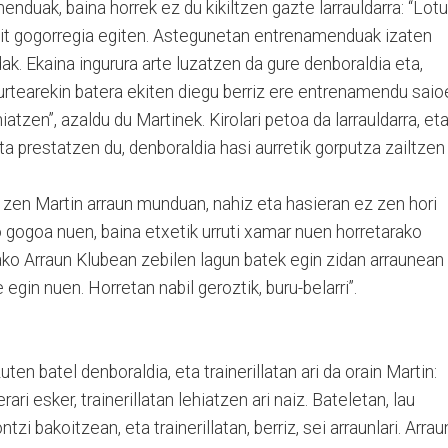
nduak, baina horrek ez du kikiltzen gazte larrauldarra: “Lotu
zait gogorregia egiten. Astegunetan entrenamenduak izaten
ak. Ekaina ingurura arte luzatzen da gure denboraldia eta,
urtearekin batera ekiten diegu berriz ere entrenamendu saio
hiatzen”, azaldu du Martinek. Kirolari petoa da larrauldarra, et
a prestatzen du, denboraldia hasi aurretik gorputza zailtzen
en Martin arraun munduan, nahiz eta hasieran ez zen hori
 gogoa nuen, baina etxetik urruti xamar nuen horretarako
ako Arraun Klubean zebilen lagun batek egin zidan arraunean
gin nuen. Horretan nabil geroztik, buru-belarri”.
n batel denboraldia, eta trainerillatan ari da orain Martin:
i esker, trainerillatan lehiatzen ari naiz. Bateletan, lau
ntzi bakoitzean, eta trainerillatan, berriz, sei arraunlari. Arrau