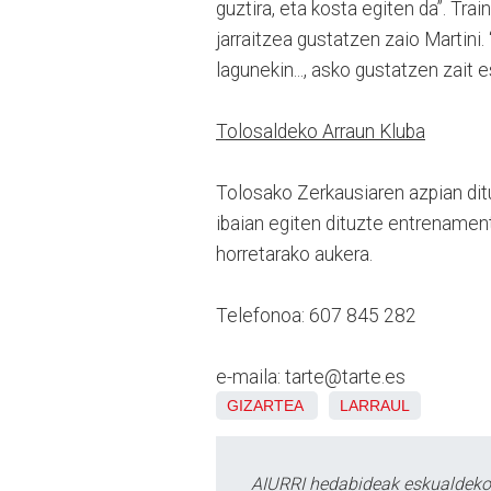
guztira, eta kosta egiten da”. Trai
jarraitzea gustatzen zaio Martini. 
lagunekin..., asko gustatzen zait 
Tolosaldeko Arraun Kluba
Tolosako Zerkausiaren azpian ditu
ibaian egiten dituzte entrenamen
horretarako aukera.
Telefonoa: 607 845 282
e-maila: tarte@tarte.es
GIZARTEA
LARRAUL
AIURRI hedabideak eskualdeko n