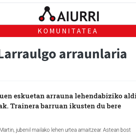
KOMUNITATEA
Larraulgo arraunlaria
zuen eskuetan arrauna lehendabiziko ald
k. Trainera barruan ikusten du bere
artin, jubenil mailako lehen urtea amaitzear. Astean bost