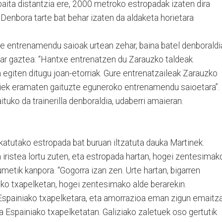
aita distantzia ere, 2000 metroko estropadak izaten dira
. Denbora tarte bat behar izaten da aldaketa horietara
te entrenamendu saioak urtean zehar, baina batel denboraldi
ldar gaztea: “Hantxe entrenatzen du Zarauzko taldeak.
egiten ditugu joan-etorriak. Gure entrenatzaileak Zarauzko
 haiek eramaten gaituzte eguneroko entrenamendu saioetara”.
tuko da trainerilla denboraldia, udaberri amaieran.
okatutako estropada bat buruan iltzatuta dauka Martinek.
 iristea lortu zuten, eta estropada hartan, hogei zentesimak
iumetik kanpora. “Gogorra izan zen. Urte hartan, bigarren
iko txapelketan, hogei zentesimako alde berarekin.
Espainiako txapelketara, eta amorrazioa eman zigun emaitz
da Espainiako txapelketatan. Galiziako zaletuek oso gertutik