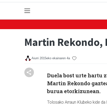
Martin Rekondo, 
Aiurri
2015eko ekainaren 4a
Duela bost urte hartu 
Martin Rekondo gaztea
burua etorkizunean.
Tolosako Arraun Klubeko kide da M