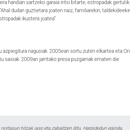
nera handian sartzeko garaia iritsi bitarte, estropadak gertutik
“Ahal dudan guztietara joaten naiz, familiarekin, taldekideekin
estropadak ikustera joatea”.
 azpiegitura nagusiak. 2005ean sortu zuten elkartea eta Or
tu saioak. 2009an jarritako presa puzgarriak ematen die
ortasun hitzak jaso eta zabaltzen ditu. Harpidedun eginda,