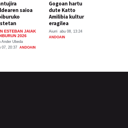
ntujira
Gogoan hartu
ldearen saioa
dute Katto
oiburuko
Amilibia kultur
stetan
eragilea
N ESTEBAN JAIAK
Aiurri
abu 08, 13:24
IBURUN 2026
ANDOAIN
n Ander Ubeda
 07, 20:37
ANDOAIN