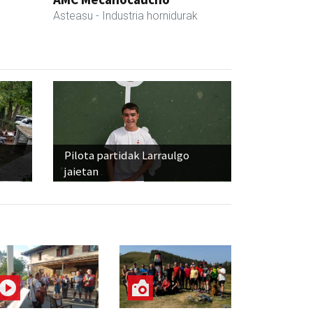
Asteasu
- Industria hornidurak
Pilota partidak Larraulgo
jaietan