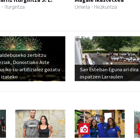
l
- Iturgintza
Urnieta
- Hezkuntza
raldebuseko zerbitzu
eziak, Donostiako Aste
siko su-artifizialez gozatu
San Esteban Eguna ari dira
 izateko
ospatzen Larraulen