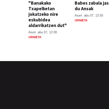
"Banakako
Babes zabala ja
Txapelketan
du Ansak
jokatzeko nire
Aiurri
abu 07, 13:55
eskubidea
URNIETA
aldarrikatzen dut"
Aiurri
abu 07, 12:00
URNIETA