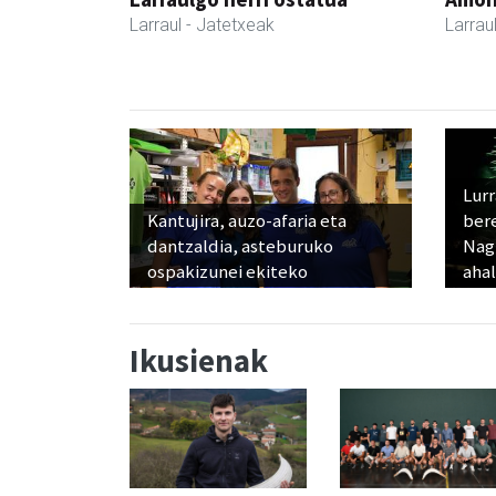
Larraul
- Jatetxeak
Larrau
Lur
Kantujira, auzo-afaria eta
ber
dantzaldia, asteburuko
Nagu
ospakizunei ekiteko
ahal
Ikusienak