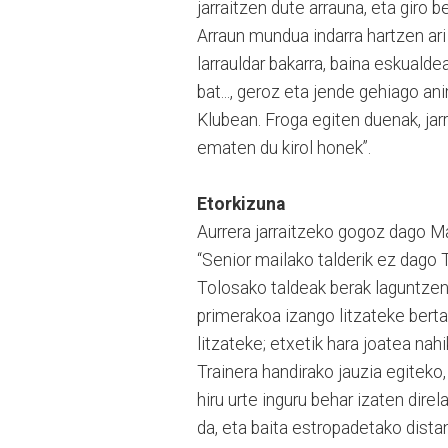
jarraitzen dute arrauna, eta giro 
Arraun mundua indarra hartzen ari 
larrauldar bakarra, baina eskualde
bat..., geroz eta jende gehiago an
Klubean. Froga egiten duenak, jarr
ematen du kirol honek”.
Etorkizuna
Aurrera jarraitzeko gogoz dago M
“Senior mailako talderik ez dago 
Tolosako taldeak berak laguntzen 
primerakoa izango litzateke berta
litzateke; etxetik hara joatea na
Trainera handirako jauzia egiteko
hiru urte inguru behar izaten dir
da, eta baita estropadetako distan