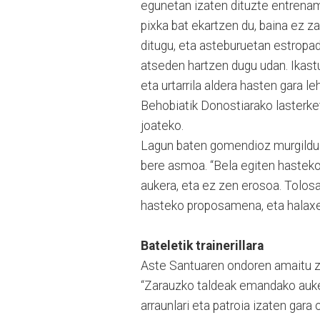
egunetan izaten dituzte entrename
pixka bat ekartzen du, baina ez 
ditugu, eta asteburuetan estropad
atseden hartzen dugu udan. Ikast
eta urtarrila aldera hasten gara le
Behobiatik Donostiarako lasterket
joateko.
Lagun baten gomendioz murgildu z
bere asmoa. “Bela egiten hasteko
aukera, eta ez zen erosoa. Tolos
hasteko proposamena, eta halaxe e
Bateletik trainerillara
Aste Santuaren ondoren amaitu zute
“Zarauzko taldeak emandako aukerar
arraunlari eta patroia izaten gara o