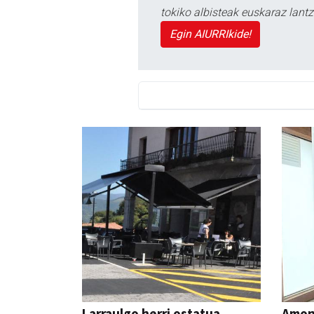
tokiko albisteak euskaraz lan
Egin AIURRIkide!
Larraulgo herri ostatua
Amona