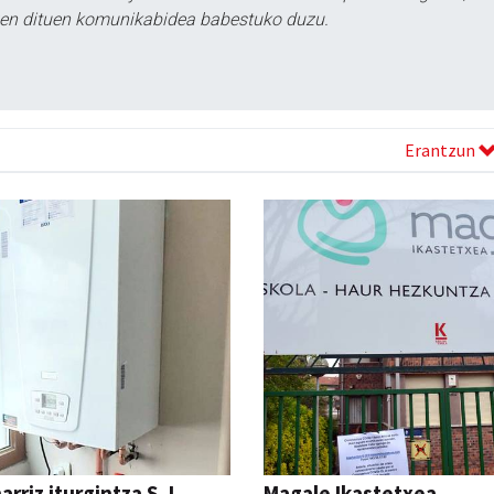
tzen dituen komunikabidea babestuko duzu.
Erantzun
rriz iturgintza S. L.
Magale Ikastetxea