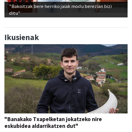
"Bakoitzak bere herriko jaiak modu berezian bizi
ditu"
Ikusienak
"Banakako Txapelketan jokatzeko nire
eskubidea aldarrikatzen dut"