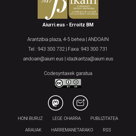
Aiurri.eus - Erroitz BM
Arantzibia plaza, 4-5 behea | ANDOAIN
Tel.: 943 300 732 | Faxa: 943 300 731
andoain@aiurri.eus | idazkaritza@aiurri.eus
Codesyntaxek garatua
HONI BURUZ
LEGE OHARRA
PUBLIZITATEA
ARAUAK
HARREMANETARAKO
RSS