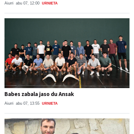
Aiurri
abu 07, 12:00
URNIETA
Babes zabala jaso du Ansak
Aiurri
abu 07, 13:55
URNIETA