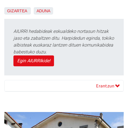
GIZARTEA
ADUNA
AIURRI hedabideak eskualdeko nortasun hitzak
jaso eta zabaltzen ditu. Harpidedun eginda, tokiko
albisteak euskaraz lantzen dituen komunikabidea
babestuko duzu.
Egin AIURRIkide!
Erantzun