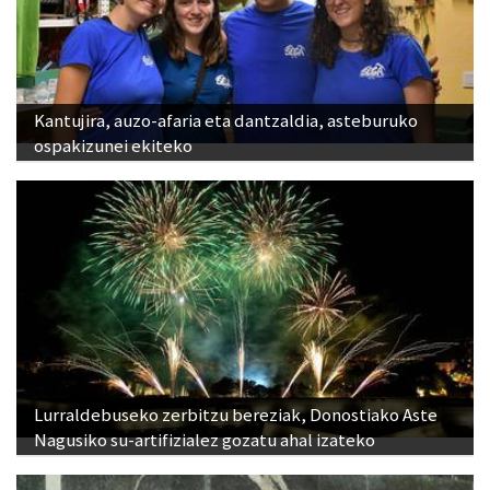
Kantujira, auzo-afaria eta dantzaldia, asteburuko
ospakizunei ekiteko
Lurraldebuseko zerbitzu bereziak, Donostiako Aste
Nagusiko su-artifizialez gozatu ahal izateko