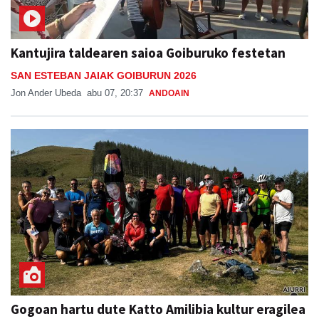
Kantujira taldearen saioa Goiburuko festetan
SAN ESTEBAN JAIAK GOIBURUN 2026
Jon Ander Ubeda
abu 07, 20:37
ANDOAIN
Gogoan hartu dute Katto Amilibia kultur eragilea