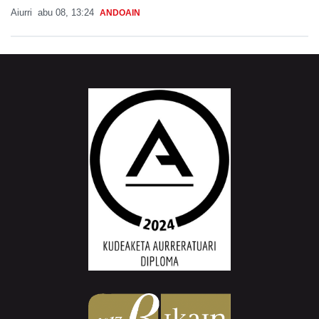
Aiurri
abu 08, 13:24
ANDOAIN