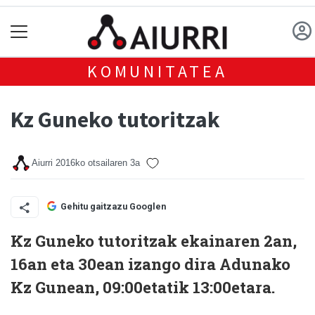
KOMUNITATEA
Kz Guneko tutoritzak
Aiurri
2016ko otsailaren 3a
Gehitu gaitzazu Googlen
Kz Guneko tutoritzak ekainaren 2an,
16an eta 30ean izango dira Adunako
Kz Gunean, 09:00etatik 13:00etara.