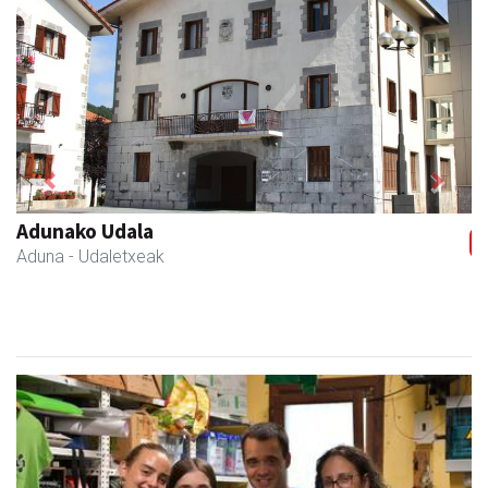
Previous
Next
Francisco Mendikute
Andoain
- Harategiak