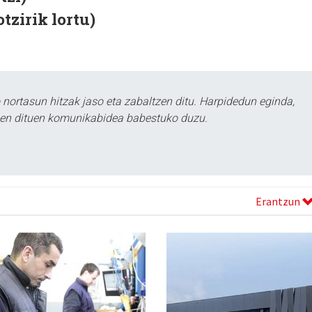
tzirik lortu)
ortasun hitzak jaso eta zabaltzen ditu. Harpidedun eginda,
tzen dituen komunikabidea babestuko duzu.
Erantzun