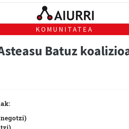
KOMUNITATEA
steasu Batuz koalizioa
iak:
inegotzi)
tzi)