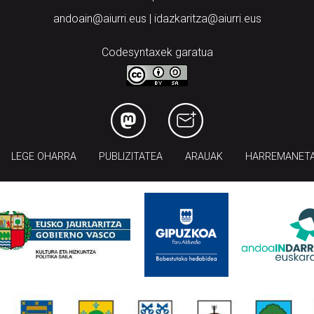
andoain@aiurri.eus | idazkaritza@aiurri.eus
Codesyntaxek garatua
LEGE OHARRA
PUBLIZITATEA
ARAUAK
HARREMANET