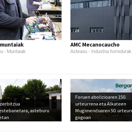
 muntaiak
AMC Mecanocaucho
su
- Muntaiak
Asteasu
- Industria hornidurak
Foruen abolizioaren 150.
 zerbitzua
urteurrena eta Alkateen
estebanetara, asteburu
Mugimenduaren 50. urteur
etan
gogoan