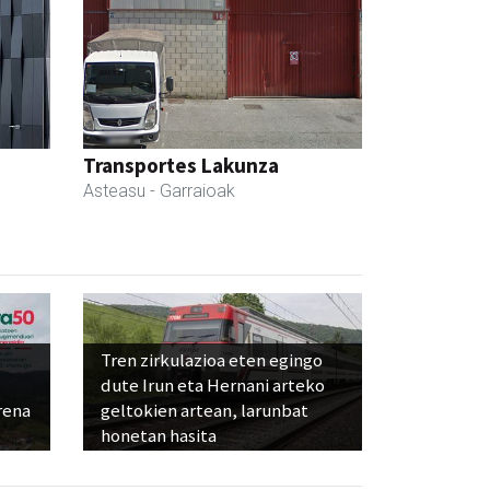
Transportes Lakunza
Asteasu
- Garraioak
Tren zirkulazioa eten egingo
dute Irun eta Hernani arteko
rena
geltokien artean, larunbat
honetan hasita