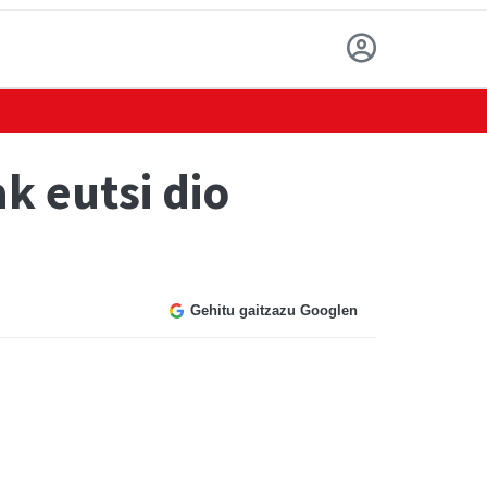
k eutsi dio
Gehitu gaitzazu Googlen