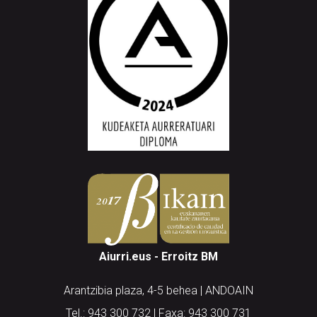
Aiurri.eus - Erroitz BM
Arantzibia plaza, 4-5 behea | ANDOAIN
Tel.: 943 300 732 | Faxa: 943 300 731