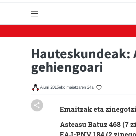
Hauteskundeak: A
gehiengoari
Aiurri
2015eko maiatzaren 24a
Emaitzak eta zinegotz
Asteasu Batuz 468 (7 z
EAJ-PNV 184 (2 zinego