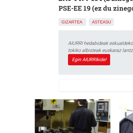
PSE-EE 19 (ez du zinego
GIZARTEA
ASTEASU
AIURRI hedabideak eskualdeko n
tokiko albisteak euskaraz lan
Egin AIURRIkide!