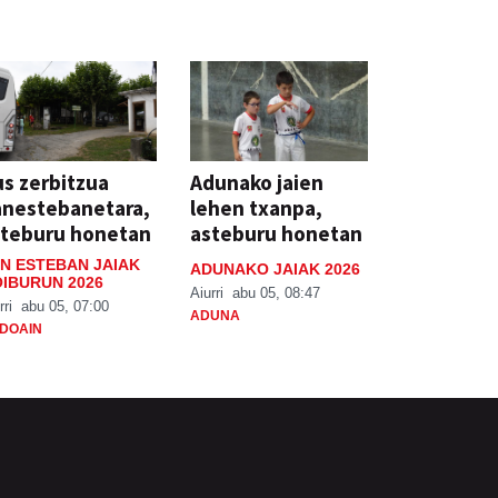
s zerbitzua
Adunako jaien
anestebanetara,
lehen txanpa,
steburu honetan
asteburu honetan
N ESTEBAN JAIAK
ADUNAKO JAIAK 2026
IBURUN 2026
Aiurri
abu 05, 08:47
rri
abu 05, 07:00
ADUNA
DOAIN