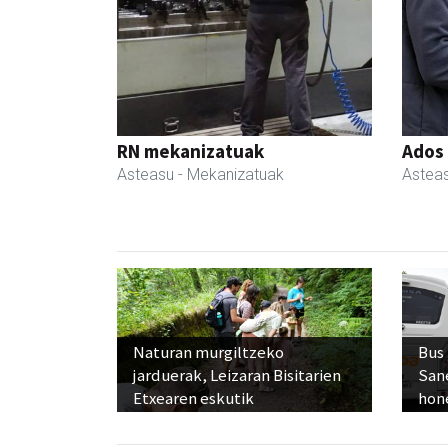
RN mekanizatuak
Ados
Asteasu
- Mekanizatuak
Astea
Naturan murgiltzeko
Bus
jarduerak, Leizaran Bisitarien
San
Etxearen eskutik
hon