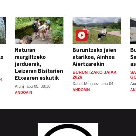
Naturan
Buruntzako jaien
Bu
ko
murgiltzeko
atarikoa, Ainhoa
S
jarduerak,
Aiertzarekin
a
Leizaran Bisitarien
BURUNTZAKO JAIAK
SA
Etxearen eskutik
2026
GO
K
Xabat Minguez
abu 04
Aiu
Aiurri
abu 05, 08:30
ANDOAIN
AN
ANDOAIN