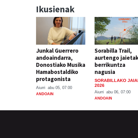
Ikusienak
Junkal Guerrero
Sorabilla Trail,
andoaindarra,
aurtengo jaieta
Donostiako Musika
berrikuntza
Hamabostaldiko
nagusia
protagonista
SORABILLAKO JAIA
2026
Aiurri
abu 05, 07:00
Aiurri
abu 06, 07:00
ANDOAIN
ANDOAIN