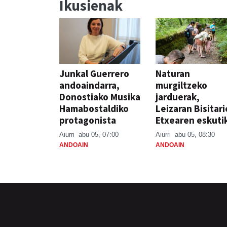
Ikusienak
Junkal Guerrero
Naturan
andoaindarra,
murgiltzeko
Donostiako Musika
jarduerak,
Hamabostaldiko
Leizaran Bisitar
protagonista
Etxearen eskuti
Aiurri
abu 05, 07:00
Aiurri
abu 05, 08:30
ANDOAIN
ANDOAIN