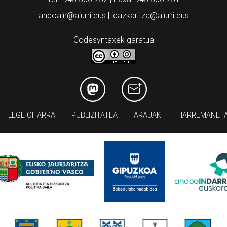
andoain@aiurri.eus | idazkaritza@aiurri.eus
Codesyntaxek garatua
LEGE OHARRA
PUBLIZITATEA
ARAUAK
HARREMANET