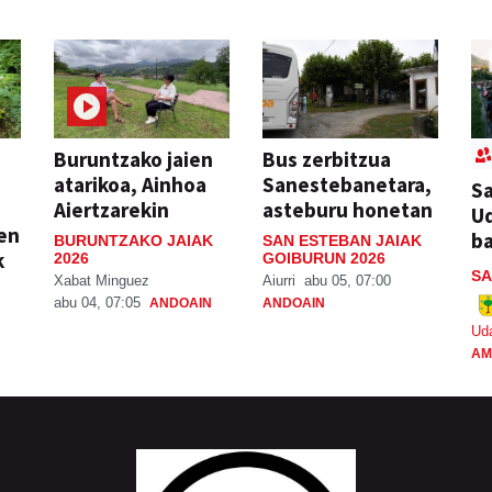
Buruntzako jaien
Bus zerbitzua
atarikoa, Ainhoa
Sanestebanetara,
Sa
Aiertzarekin
asteburu honetan
Ud
ien
ba
BURUNTZAKO JAIAK
SAN ESTEBAN JAIAK
k
2026
GOIBURUN 2026
SA
Xabat Minguez
Aiurri
abu 05, 07:00
abu 04, 07:05
ANDOAIN
ANDOAIN
Ud
AM