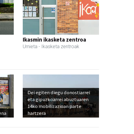
Ikasmin ikasketa zentroa
Urnieta
- Ikasketa zentroak
Dei egiten diegu donostiarrei
eta gipuzkoarrei abuztuaren
14ko mobilizazioan parte
ena
hartzera