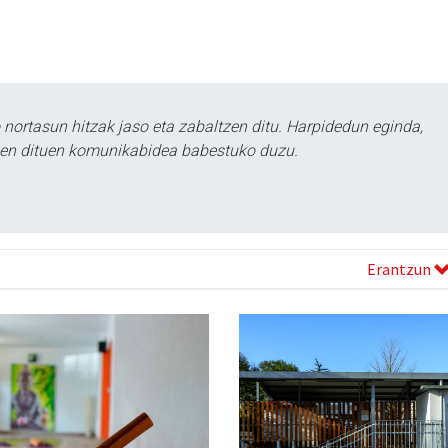
ortasun hitzak jaso eta zabaltzen ditu. Harpidedun eginda,
tzen dituen komunikabidea babestuko duzu.
Erantzun