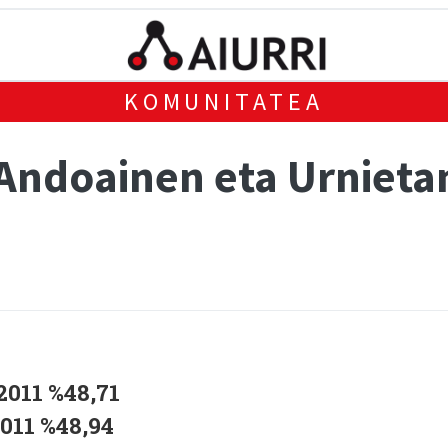
KOMUNITATEA
ndoainen eta Urnietan
2011 %48,71
2011 %48,94