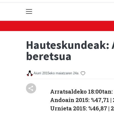
Hauteskundeak: A
beretsua
Aiurri
2015eko maiatzaren 24a
Arratsaldeko 18:00tan:
Andoain 2015: %47,71 | 
Urnieta 2015: %46,87 | 