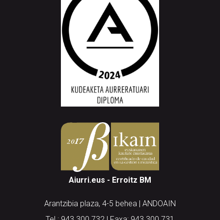
Aiurri.eus - Erroitz BM
Arantzibia plaza, 4-5 behea | ANDOAIN
Tel.: 943 300 732 | Faxa: 943 300 731