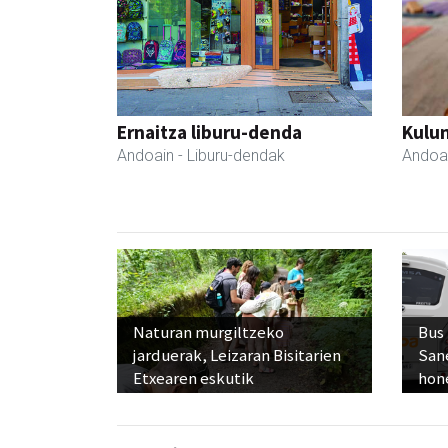
Ernaitza liburu-denda
Kulu
Andoain
- Liburu-dendak
Andoa
Naturan murgiltzeko
Bus
jarduerak, Leizaran Bisitarien
San
Etxearen eskutik
hon