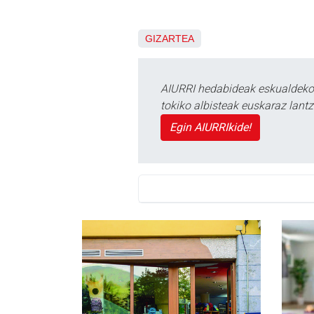
GIZARTEA
AIURRI hedabideak eskualdeko n
tokiko albisteak euskaraz lan
Egin AIURRIkide!