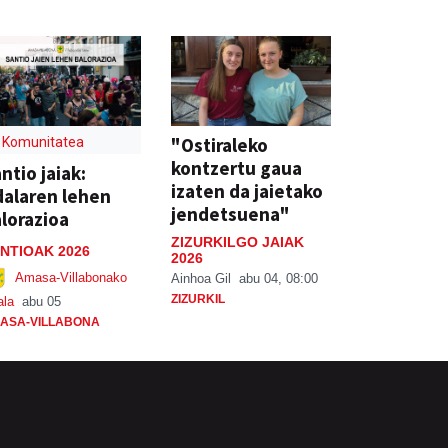
"Ostiraleko
Komunitatea
kontzertu gaua
ntio jaiak:
izaten da jaietako
alaren lehen
jendetsuena"
lorazioa
ZIZURKILGO JAIAK
NTIOAK 2026
2026
Amasa-Villabonako
Ainhoa Gil
abu 04, 08:00
ZIZURKIL
ala
abu 05
ASA-VILLABONA