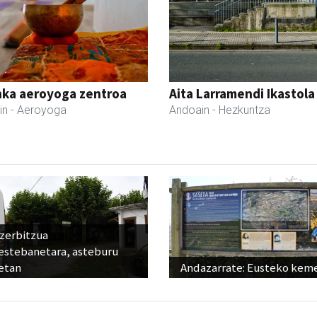
nka aeroyoga zentroa
Aita Larramendi Ikastola
in
- Aeroyoga
Andoain
- Hezkuntza
 zerbitzua
estebanetara, asteburu
etan
Andazarrate: Eusteko kem