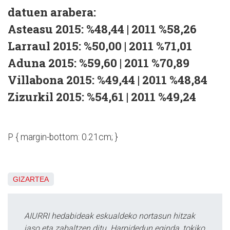
datuen arabera:
Asteasu 2015: %48,44 | 2011 %58,26
Larraul 2015: %50,00 | 2011 %71,01
Aduna 2015: %59,60 | 2011 %70,89
Villabona 2015: %49,44 | 2011 %48,84
Zizurkil 2015: %54,61 | 2011 %49,24
P { margin-bottom: 0.21cm; }
GIZARTEA
AIURRI hedabideak eskualdeko nortasun hitzak
jaso eta zabaltzen ditu. Harpidedun eginda, tokiko