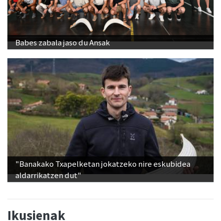
Babes zabala jaso du Ansak
"Banakako Txapelketan jokatzeko nire eskubidea
aldarrikatzen dut"
Ikusienak