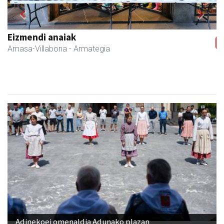
Previous
Next
Tximeleta oihal-denda
Andoain
- Oihal-denda
Adinekoei omenaldia Adunako plazan