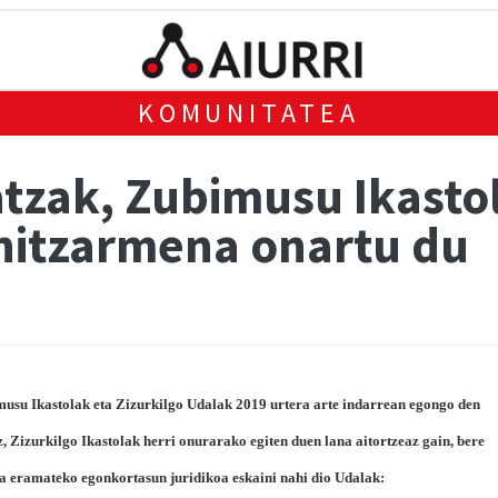
KOMUNITATEA
tzak, Zubimusu Ikastol
hitzarmena onartu du
musu Ikastolak eta Zizurkilgo Udalak 2019 urtera arte indarrean egongo den
, Zizurkilgo Ikastolak herri onurarako egiten duen lana aitortzeaz gain, bere
a eramateko egonkortasun juridikoa eskaini nahi dio Udalak: