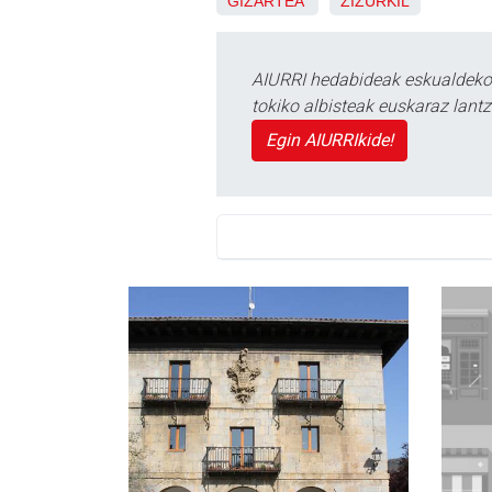
GIZARTEA
ZIZURKIL
AIURRI hedabideak eskualdeko n
tokiko albisteak euskaraz lan
Egin AIURRIkide!