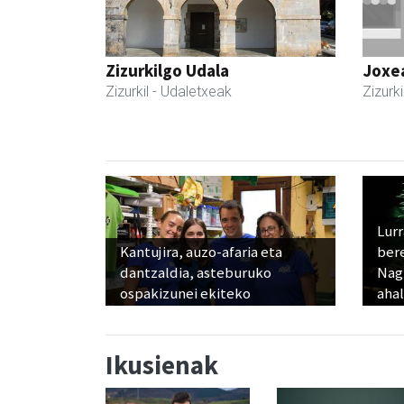
Zizurkilgo Udala
Joxe
Zizurkil
- Udaletxeak
Zizurki
Lur
Kantujira, auzo-afaria eta
ber
dantzaldia, asteburuko
Nagu
ospakizunei ekiteko
ahal
Ikusienak