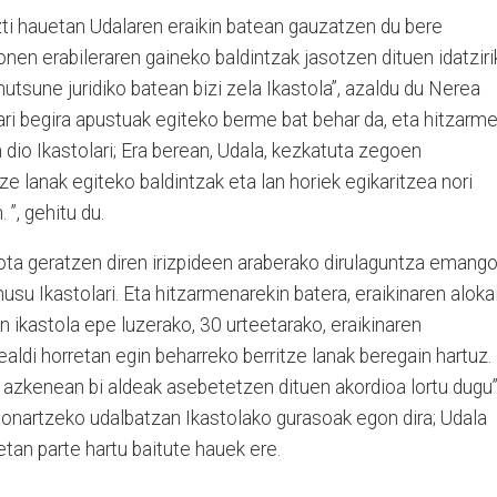
zti hauetan Udalaren eraikin batean gauzatzen du bere
honen erabileraren gaineko baldintzak jasotzen dituen idatziri
utsune juridiko batean bizi zela Ikastola”, azaldu du Nerea
ari begira apustuak egiteko berme bat behar da, eta hitzarm
io Ikastolari; Era berean, Udala, kezkatuta zegoen
tze lanak egiteko baldintzak eta lan horiek egikaritzea nori
”, gehitu du.
ta geratzen diren irizpideen araberako dirulaguntza emang
usu Ikastolari. Eta hitzarmenarekin batera, eraikinaren aloka
n ikastola epe luzerako, 30 urteetarako, eraikinaren
pealdi horretan egin beharreko berritze lanak beregain hartuz.
na azkenean bi aldeak asebetetzen dituen akordioa lortu dugu”
i onartzeko udalbatzan Ikastolako gurasoak egon dira; Udala
etan parte hartu baitute hauek ere.