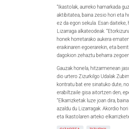
“Ikastolak, aurreko hamarkada gu
aktibitatea, baina zesio hori eta 
ez da egon sekula. Esan daiteke, h
Lizarraga alkateodeak. “Etorkizun
honek horretarako aukera ematen d
eraikinaren egoerarekin, eta berri
dagokion zehaztu beharra zegoen. 
Gauzak honela, hitzarmenean jaso
dio urtero Zizurkilgo Udalak Zubim
kontratu bat ere sinatuko dute, no
erabiltzaile gisa aitortzen den, e
“Elkarrizketak luze joan dira, bai
azaldu du Lizarragak. Akordio hor
eta Ikastolaren arteko elkarrizket