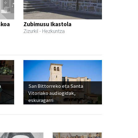
skoa
Zubimusu Ikastola
Zizurkil
- Hezkuntza
a
San Bittorreko eta Santa
Vitoriako audiogidak,
eskuragarri