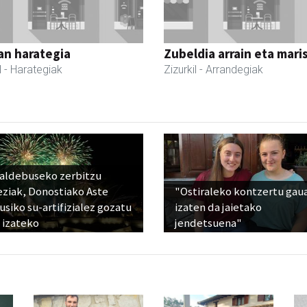
an harategia
Zubeldia arrain eta mari
l
- Harategiak
Zizurkil
- Arrandegiak
raldebuseko zerbitzu
eziak, Donostiako Aste
"Ostiraleko kontzertu gau
siko su-artifizialez gozatu
izaten da jaietako
 izateko
jendetsuena"