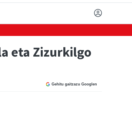
a eta Zizurkilgo
Gehitu gaitzazu Googlen