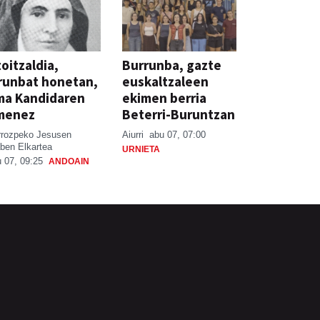
oitzaldia,
Burrunba, gazte
runbat honetan,
euskaltzaleen
ma Kandidaren
ekimen berria
menez
Beterri-Buruntzan
rrozpeko Jesusen
Aiurri
abu 07, 07:00
ben Elkartea
URNIETA
 07, 09:25
ANDOAIN