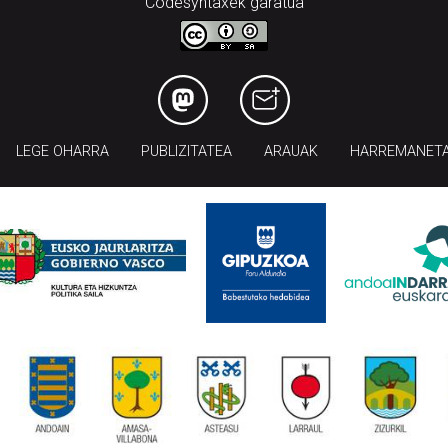
Codesyntaxek garatua
LEGE OHARRA
PUBLIZITATEA
ARAUAK
HARREMANET