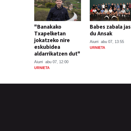
"Banakako
Babes zabala ja
Txapelketan
du Ansak
jokatzeko nire
Aiurri
abu 07, 13:55
eskubidea
URNIETA
aldarrikatzen dut"
Aiurri
abu 07, 12:00
URNIETA