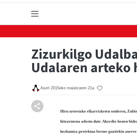
Zizurkilgo Udalba
Udalaren arteko 
Aiurri
2015eko maiatzaren 21a
Hiru urteetako elkarrizketen ondoren, Zubi
hitzarmena adostu dute. Akordio honen bidez
hezkuntza proiektua berme guztiekin aurrer