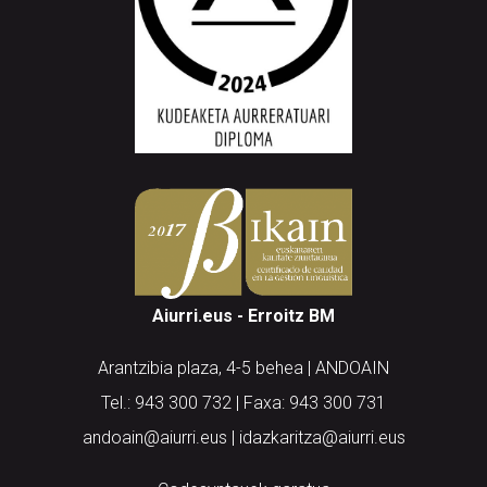
Aiurri.eus - Erroitz BM
Arantzibia plaza, 4-5 behea | ANDOAIN
Tel.: 943 300 732 | Faxa: 943 300 731
andoain@aiurri.eus | idazkaritza@aiurri.eus