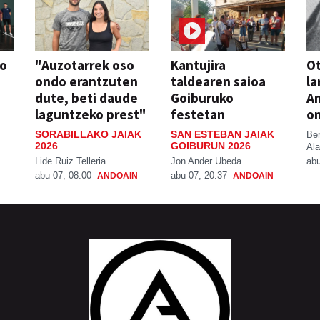
so
"Auzotarrek oso
Kantujira
Ot
ondo erantzuten
taldearen saioa
la
dute, beti daude
Goiburuko
A
laguntzeko prest"
festetan
o
SORABILLAKO JAIAK
SAN ESTEBAN JAIAK
Be
2026
GOIBURUN 2026
Ala
Lide Ruiz Telleria
Jon Ander Ubeda
abu
abu 07, 08:00
abu 07, 20:37
ANDOAIN
ANDOAIN