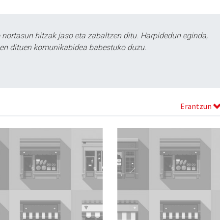
ortasun hitzak jaso eta zabaltzen ditu. Harpidedun eginda,
tzen dituen komunikabidea babestuko duzu.
Erantzun