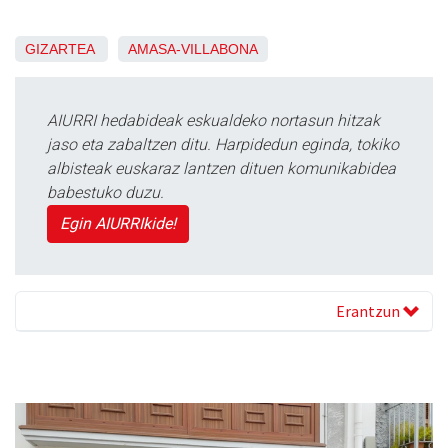
GIZARTEA
AMASA-VILLABONA
AIURRI hedabideak eskualdeko nortasun hitzak
jaso eta zabaltzen ditu. Harpidedun eginda, tokiko
albisteak euskaraz lantzen dituen komunikabidea
babestuko duzu.
Egin AIURRIkide!
Erantzun