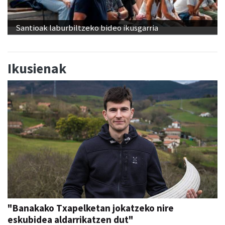
Santioak laburbiltzeko bideo ikusgarria
Ikusienak
"Banakako Txapelketan jokatzeko nire
eskubidea aldarrikatzen dut"