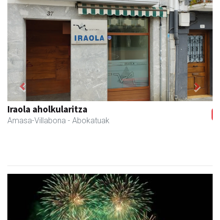
Previous
Next
Amasa kafetegia
Amasa-Villabona
- Gozotegiak