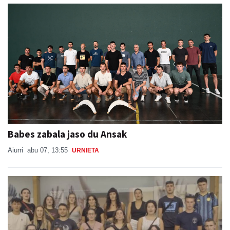
Babes zabala jaso du Ansak
Aiurri
abu 07, 13:55
URNIETA