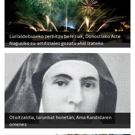
Lurraldebuseko zerbitzu bereziak, Donostiako Aste
Nagusiko su-artifizialez gozatu ahal izateko
Otoitzaldia, larunbat honetan, Ama Kandidaren
omenez