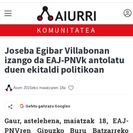
KOMUNITATEA
Joseba Egibar Villabonan
izango da EAJ-PNVk antolatu
duen ekitaldi politikoan
Aiurri
2015eko maiatzaren 18a
Gehitu gaitzazu Googlen
Gaur, astelehena, maiatzak 18,
EAJ-
PNVren Gipuzko Buru Batzarreko