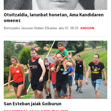
Otoitzaldia, larunbat honetan, Ama Kandidaren
omenez
Berrozpeko Jesusen Alaben Elkartea
abu 07, 09:25
ANDOAIN
San Esteban jaiak Goiburun