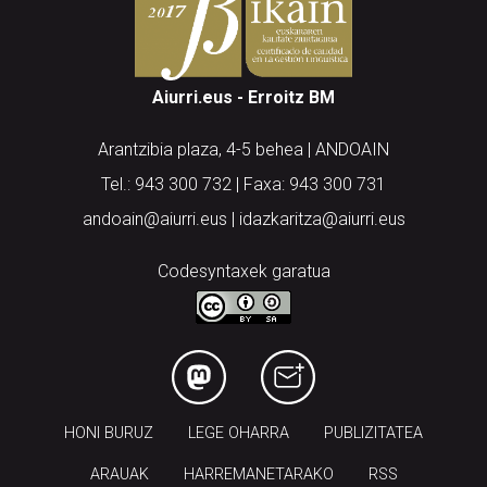
Aiurri.eus - Erroitz BM
Arantzibia plaza, 4-5 behea | ANDOAIN
Tel.: 943 300 732 | Faxa: 943 300 731
andoain@aiurri.eus | idazkaritza@aiurri.eus
Codesyntaxek garatua
HONI BURUZ
LEGE OHARRA
PUBLIZITATEA
ARAUAK
HARREMANETARAKO
RSS