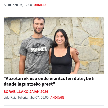
Aiurri
abu 07, 12:00
URNIETA
"Auzotarrek oso ondo erantzuten dute, beti
daude laguntzeko prest"
SORABILLAKO JAIAK 2026
Lide Ruiz Telleria
abu 07, 08:00
ANDOAIN