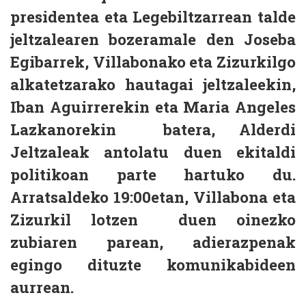
presidentea eta Legebiltzarrean talde
jeltzalearen bozeramale den Joseba
Egibarrek, Villabonako eta Zizurkilgo
alkatetzarako hautagai jeltzaleekin,
Iban Aguirrerekin eta Maria Angeles
Lazkanorekin batera, Alderdi
Jeltzaleak antolatu duen ekitaldi
politikoan parte hartuko du.
Arratsaldeko 19:00etan
, Villabona eta
Zizurkil lotzen duen oinezko
zubiaren parean, adierazpenak
egingo dituzte komunikabideen
aurrean.