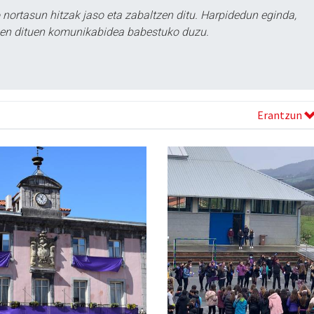
ortasun hitzak jaso eta zabaltzen ditu. Harpidedun eginda,
tzen dituen komunikabidea babestuko duzu.
Erantzun