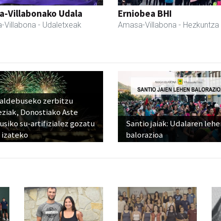
a-Villabonako Udala
Erniobea BHI
-Villabona
- Udaletxeak
Amasa-Villabona
- Hezkuntza
raldebuseko zerbitzu
eziak, Donostiako Aste
siko su-artifizialez gozatu
Santio jaiak: Udalaren lehe
 izateko
balorazioa