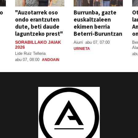
so
"Auzotarrek oso
Burrunba, gazte
Ot
ondo erantzuten
euskaltzaleen
la
dute, beti daude
ekimen berria
A
laguntzeko prest"
Beterri-Buruntzan
o
SORABILLAKO JAIAK
Aiurri
abu 07, 07:00
Be
2026
Ala
URNIETA
Lide Ruiz Telleria
abu
abu 07, 08:00
ANDOAIN