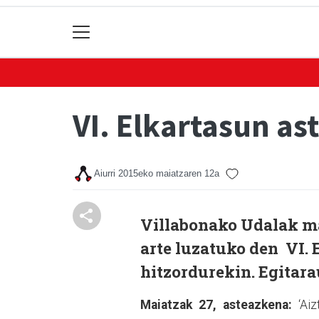
VI. Elkartasun as
Aiurri
2015eko maiatzaren 12a
Villabonako Udalak ma
arte luzatuko den VI. 
hitzordurekin. Egitara
Maiatzak 27, asteazkena:
‘Aiz