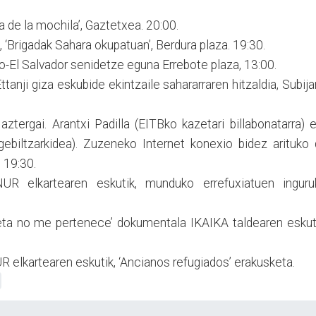
a de la mochila’, Gaztetxea. 20:00.
‘Brigadak Sahara okupatuan’, Berdura plaza. 19:30.
-El Salvador senidetze eguna Errebote plaza, 13:00.
anji giza eskubide ekintzaile sahararraren hitzaldia, Subij
ztergai. Arantxi Padilla (EITBko kazetari billabonatarra) 
gebiltzarkidea). Zuzeneko Internet konexio bidez arituko
 19:30.
R elkartearen eskutik, munduko errefuxiatuen inguru
eta no me pertenece’ dokumentala IKAIKA taldearen eskuti
elkartearen eskutik, ‘Ancianos refugiados’ erakusketa.