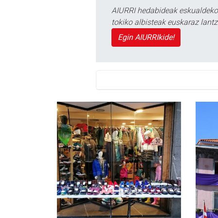
AIURRI hedabideak eskualdeko n
tokiko albisteak euskaraz lan
Egin AIURRIkide!