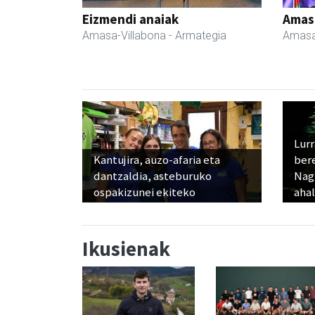
Eizmendi anaiak
Amas
Amasa-Villabona
- Armategia
Amasa
Lur
Kantujira, auzo-afaria eta
ber
dantzaldia, asteburuko
Nagu
ospakizunei ekiteko
ahal
Ikusienak