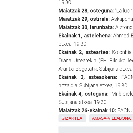
19:30.
Maiatzak 28, osteguna:
‘La luch
Maiatzak 29, ostirala:
Askapena, 
Maiatzak 30, larunbata:
Aiztondo
Ekainak 1, astelehena:
Ahmed Ett
etxea. 19:30.
Ekainak 2, asteartea:
Kolonbia a
Diana Urrearekin (EH Bilduko le
Arantxi Bogotatik, Subijana etxea.
Ekainak 3, asteazkena:
EACNU
hitzaldia. Subijana etxea, 19:30.
Ekainak 4, osteguna:
‘Mi bicicl
Subijana etxea. 19:30.
Maiatzak 26-ekainak 10:
EACNUR 
GIZARTEA
AMASA-VILLABONA