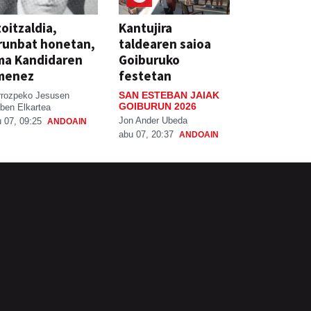
oitzaldia,
Kantujira
runbat honetan,
taldearen saioa
ma Kandidaren
Goiburuko
menez
festetan
SAN ESTEBAN JAIAK
rrozpeko Jesusen
GOIBURUN 2026
ben Elkartea
Jon Ander Ubeda
 07, 09:25
ANDOAIN
abu 07, 20:37
ANDOAIN