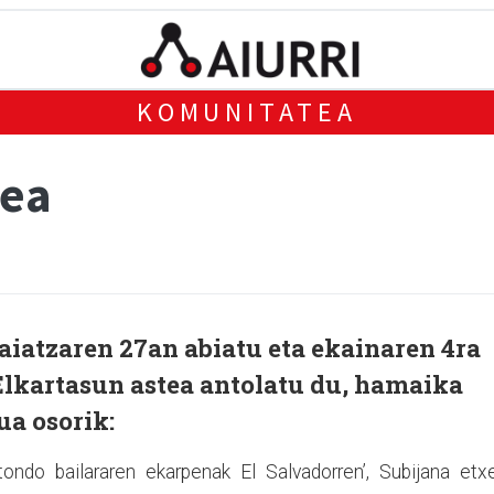
KOMUNITATEA
tea
iatzaren 27an abiatu eta ekainaren 4ra
Elkartasun astea antolatu du, hamaika
ua osorik:
tondo bailararen ekarpenak El Salvadorren’, Subijana etx