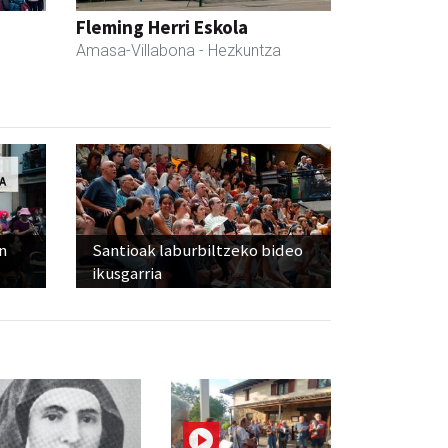
Fleming Herri Eskola
Amasa-Villabona
- Hezkuntza
n
Santioak laburbiltzeko bideo
ikusgarria