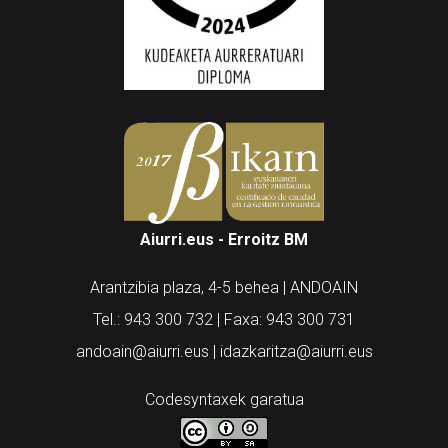
Aiurri.eus - Erroitz BM
Arantzibia plaza, 4-5 behea | ANDOAIN
Tel.: 943 300 732 | Faxa: 943 300 731
andoain@aiurri.eus | idazkaritza@aiurri.eus
Codesyntaxek garatua