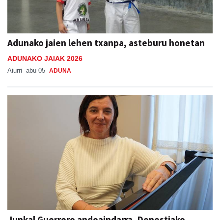
Adunako jaien lehen txanpa, asteburu honetan
ADUNAKO JAIAK 2026
Aiurri
abu 05
ADUNA
Junkal Guerrero andoaindarra, Donostiako