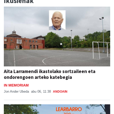
Ikusienak
Aita Larramendi ikastolako sortzaileen eta
ondorengoen arteko katebegia
IN MEMORIAM
Jon Ander Ubeda
abu 06, 11:38
ANDOAIN