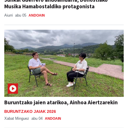
Musika Hamabostaldiko protagonista
Aiurri
abu 05
ANDOAIN
Buruntzako jaien atarikoa, Ainhoa Aiertzarekin
BURUNTZAKO JAIAK 2026
Xabat Minguez
abu 04
ANDOAIN