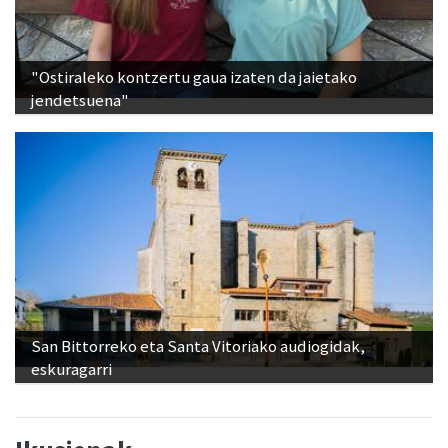
"Ostiraleko kontzertu gaua izaten da jaietako
jendetsuena"
San Bittorreko eta Santa Vitoriako audiogidak,
eskuragarri