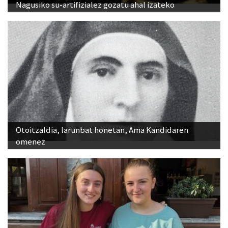
Nagusiko su-artifizialez gozatu ahal izateko
Otoitzaldia, larunbat honetan, Ama Kandidaren
omenez