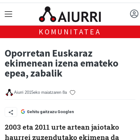
KOMUNITATEA
Oporretan Euskaraz
ekimenean izena emateko
epea, zabalik
Aiurri
2015eko maiatzaren 8a
Gehitu gaitzazu Googlen
2003 eta 2011 urte artean jaiotako
haurrei zuzendutako ekimena da