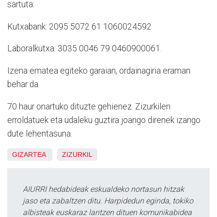
sartuta:
Kutxabank: 2095 5072 61 1060024592
Laboralkutxa: 3035 0046 79 0460900061.
Izena ematea egiteko garaian, ordainagiria eraman
behar da.
70 haur onartuko dituzte gehienez. Zizurkilen
erroldatuek eta udaleku guztira joango direnek izango
dute lehentasuna.
GIZARTEA
ZIZURKIL
AIURRI hedabideak eskualdeko nortasun hitzak
jaso eta zabaltzen ditu. Harpidedun eginda, tokiko
albisteak euskaraz lantzen dituen komunikabidea