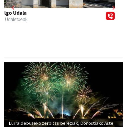
Previous
Next
Joxean harategia
Zizurkil
- Harategiak
Lurraldebuseko zerbitzu bereziak, Donostiako Aste