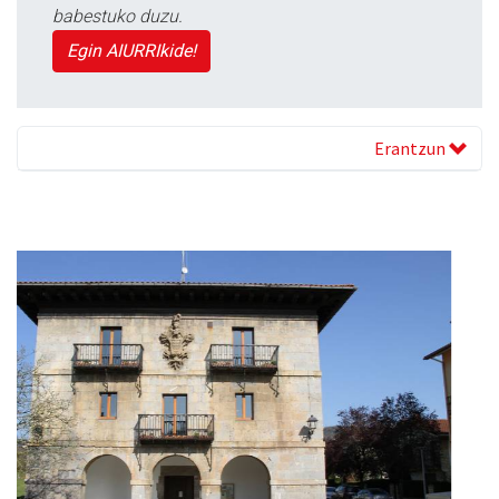
babestuko duzu.
Egin AIURRIkide!
Erantzun