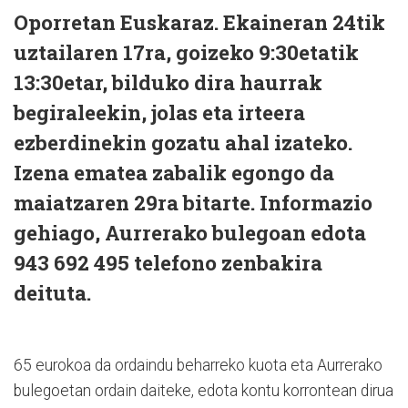
Oporretan Euskaraz. Ekaineran 24tik
uztailaren 17ra, goizeko 9:30etatik
13:30etar, bilduko dira haurrak
begiraleekin, jolas eta irteera
ezberdinekin gozatu ahal izateko.
Izena ematea zabalik egongo da
maiatzaren 29ra bitarte. Informazio
gehiago, Aurrerako bulegoan edota
943 692 495 telefono zenbakira
deituta.
65 eurokoa da ordaindu beharreko kuota eta Aurrerako
bulegoetan ordain daiteke, edota kontu korrontean dirua