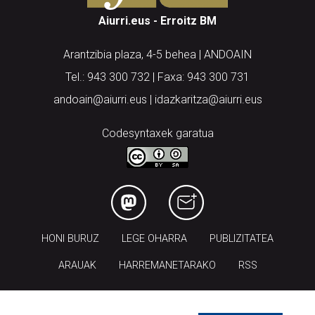
Aiurri.eus - Erroitz BM
Arantzibia plaza, 4-5 behea | ANDOAIN
Tel.: 943 300 732 | Faxa: 943 300 731
andoain@aiurri.eus | idazkaritza@aiurri.eus
Codesyntaxek garatua
HONI BURUZ
LEGE OHARRA
PUBLIZITATEA
ARAUAK
HARREMANETARAKO
RSS