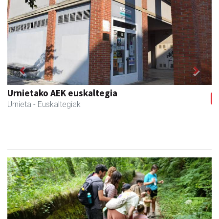
Previous
Next
CESA Formazio Zentroa
Urnieta
- Ikasketak