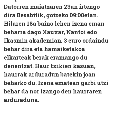
Datorren maiatzaren 23an irtengo
dira Besabitik, goizeko 09:00etan.
Hilaren 18a baino lehen izena eman
beharra dago Xauxar, Kantoi edo
Ikasmin akademian. 3 euro ordaindu
behar dira eta hamaiketakoa
elkarteak berak eramango du
denentzat. Haur txikien kasuan,
haurrak arduradun batekin joan
beharko du. Izena ematean garbi utzi
behar da nor izango den haurraren
arduraduna.