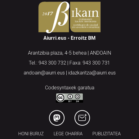
Aiurri.eus - Erroitz BM
Arantzibia plaza, 4-5 behea | ANDOAIN
Tel.: 943 300 732 | Faxa: 943 300 731
andoain@aiurri.eus | idazkaritza@aiurri.eus
Codesyntaxek garatua