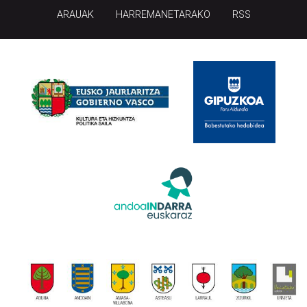
HONI BURUZ
LEGE OHARRA
PUBLIZITATEA
ARAUAK
HARREMANETARAKO
RSS