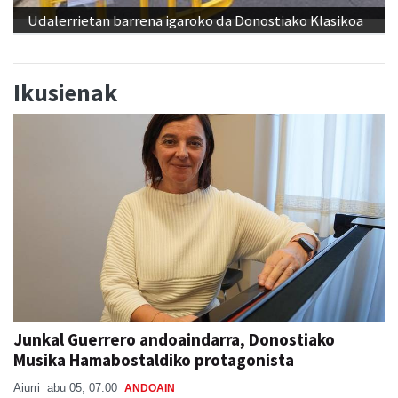
Udalerrietan barrena igaroko da Donostiako Klasikoa
Ikusienak
Junkal Guerrero andoaindarra, Donostiako