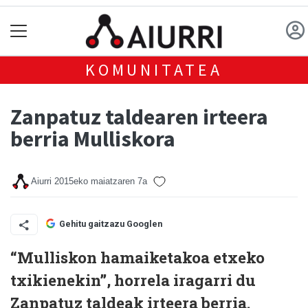
KOMUNITATEA
Zanpatuz taldearen irteera
berria Mulliskora
Aiurri
2015eko maiatzaren 7a
Gehitu gaitzazu Googlen
“Mulliskon hamaiketakoa etxeko
txikienekin”, horrela iragarri du
Zanpatuz taldeak irteera berria.