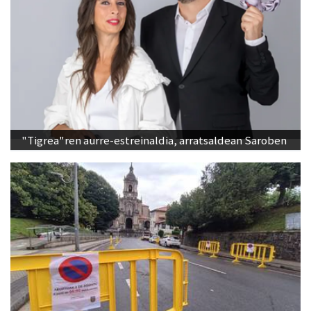
"Tigrea"ren aurre-estreinaldia, arratsaldean Saroben