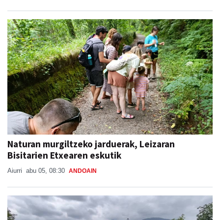
Musika Hamabostaldiko protagonista
Aiurri
abu 05, 07:00
ANDOAIN
Naturan murgiltzeko jarduerak, Leizaran
Bisitarien Etxearen eskutik
Aiurri
abu 05, 08:30
ANDOAIN