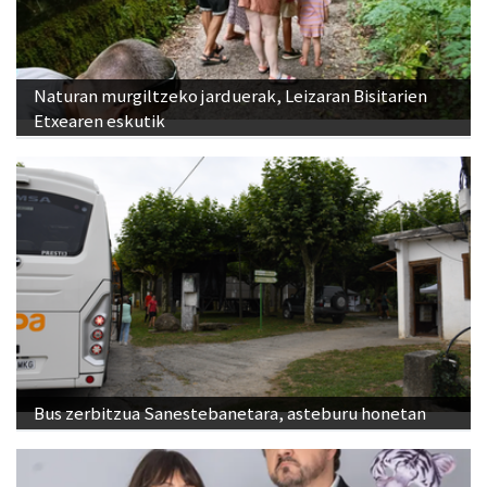
Naturan murgiltzeko jarduerak, Leizaran Bisitarien
Etxearen eskutik
Bus zerbitzua Sanestebanetara, asteburu honetan