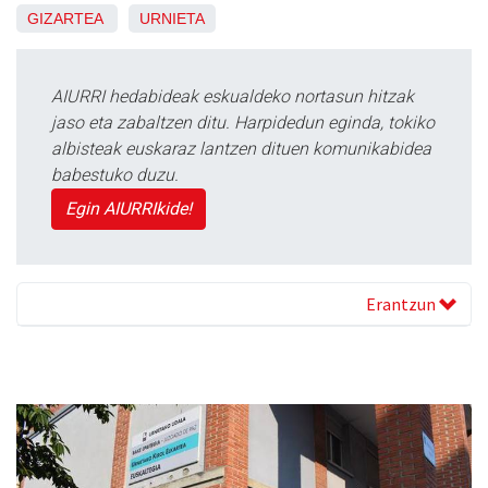
GIZARTEA
URNIETA
AIURRI hedabideak eskualdeko nortasun hitzak
jaso eta zabaltzen ditu. Harpidedun eginda, tokiko
albisteak euskaraz lantzen dituen komunikabidea
babestuko duzu.
Egin AIURRIkide!
Erantzun