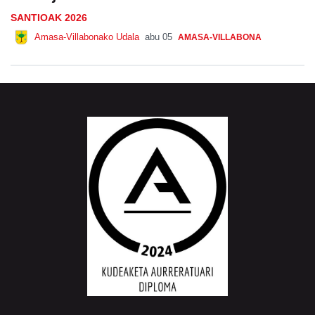
Komunitatea
Santio jaiak: Udalaren lehen balorazioa
SANTIOAK 2026
Amasa-Villabonako Udala
abu 05
AMASA-VILLABONA