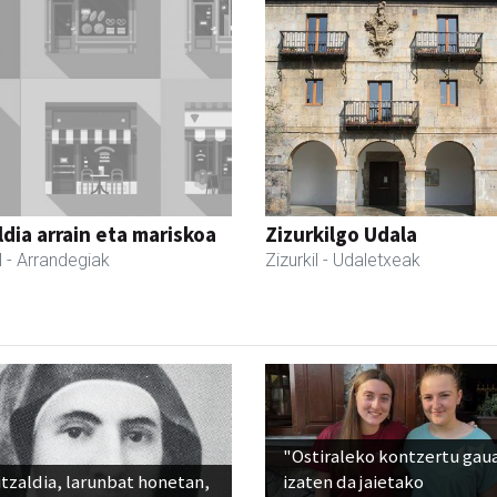
dia arrain eta mariskoa
Zizurkilgo Udala
l
- Arrandegiak
Zizurkil
- Udaletxeak
"Ostiraleko kontzertu gau
tzaldia, larunbat honetan,
izaten da jaietako