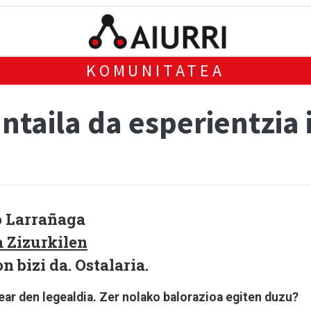
KOMUNITATEA
taila da esperientzia 
no Larrañaga
 Zizurkilen
on bizi da. Ostalaria.
ear den legealdia. Zer nolako balorazioa egiten duzu?