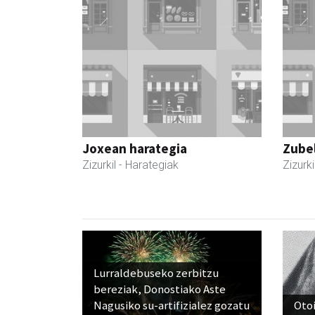
Joxean harategia
Zubel
Zizurkil
- Harategiak
Zizurki
Lurraldebuseko zerbitzu
bereziak, Donostiako Aste
Nagusiko su-artifizialez gozatu
Otoi