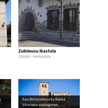
Zubimusu Ikastola
Zizurkil
- Hezkuntza
a
San Bittorreko eta Santa
Vitoriako audiogidak,