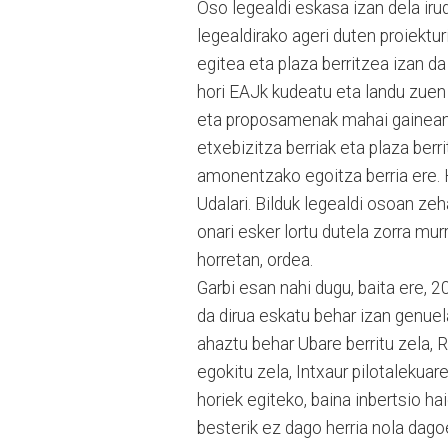
Oso legealdi eskasa izan dela iru
legealdirako ageri duten proiektu
egitea eta plaza berritzea izan da
hori EAJk kudeatu eta landu zuen
eta proposamenak mahai gainean z
etxebizitza berriak eta plaza berri
amonentzako egoitza berria ere. Ho
Udalari. Bilduk legealdi osoan ze
onari esker lortu dutela zorra mur
horretan, ordea.
Garbi esan nahi dugu, baita ere, 2
da dirua eskatu behar izan genuel
ahaztu behar Ubare berritu zela,
egokitu zela, Intxaur pilotalekuare
horiek egiteko, baina inbertsio hai
besterik ez dago herria nola dagoe