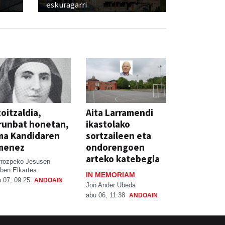
eskuragarri
oitzaldia,
Aita Larramendi
runbat honetan,
ikastolako
ma Kandidaren
sortzaileen eta
menez
ondorengoen
arteko katebegia
rrozpeko Jesusen
ben Elkartea
IN MEMORIAM
 07, 09:25
ANDOAIN
Jon Ander Ubeda
abu 06, 11:38
ANDOAIN