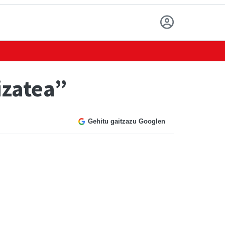
izatea”
Gehitu gaitzazu Googlen