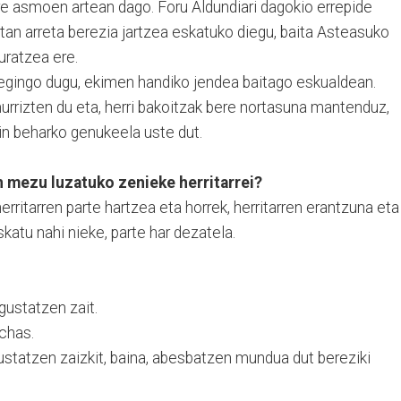
e asmoen artean dago. Foru Aldundiari dagokio errepide
tan arreta berezia jartzea eskatuko diegu, baita Asteasuko
uratzea ere.
 egingo dugu, ekimen handiko jendea baitago eskualdean.
urrizten du eta, herri bakoitzak bere nortasuna mantenduz,
n beharko genukeela uste dut.
n mezu luzatuko zenieke herritarrei?
erritarren parte hartzea eta horrek, herritarren erantzuna eta
katu nahi nieke, parte har dezatela.
gustatzen zait.
chas.
ustatzen zaizkit, baina, abesbatzen mundua dut bereziki