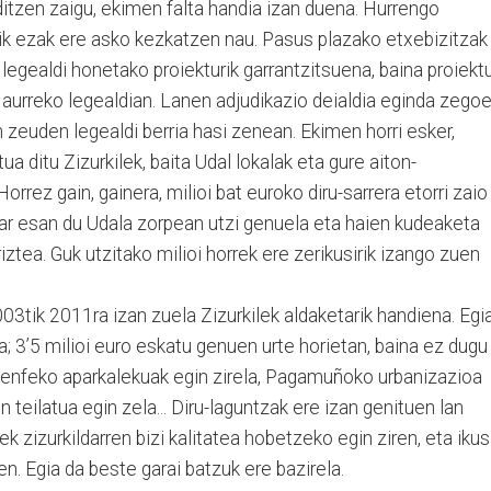
ditzen zaigu, ekimen falta handia izan duena. Hurrengo
rik ezak ere asko kezkatzen nau. Pasus plazako etxebizitzak
 legealdi honetako proiekturik garrantzitsuena, baina proiekt
 aurreko legealdian. Lanen adjudikazio deialdia eginda zego
euden legealdi berria hasi zenean. Ekimen horri esker,
tua ditu Zizurkilek, baita Udal lokalak eta gure aiton-
rrez gain, gainera, milioi bat euroko diru-sarrera etorri zaio
har esan du Udala zorpean utzi genuela eta haien kudeaketa
riztea. Guk utzitako milioi horrek ere zerikusirik izango zuen
003tik 2011ra izan zuela Zizurkilek aldaketarik handiena. Egi
a; 3’5 milioi euro eskatu genuen urte horietan, baina ez dugu
 Renfeko aparkalekuak egin zirela, Pagamuñoko urbanizazioa
n teilatua egin zela... Diru-laguntzak ere izan genituen lan
ek zizurkildarren bizi kalitatea hobetzeko egin ziren, eta ikus
n. Egia da beste garai batzuk ere bazirela.