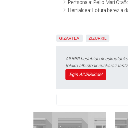
Pertsonaia: Pello Mari Otaño
Herrialdea: Lotura berezia d
GIZARTEA
ZIZURKIL
AIURRI hedabideak eskualdeko n
tokiko albisteak euskaraz lan
Egin AIURRIkide!