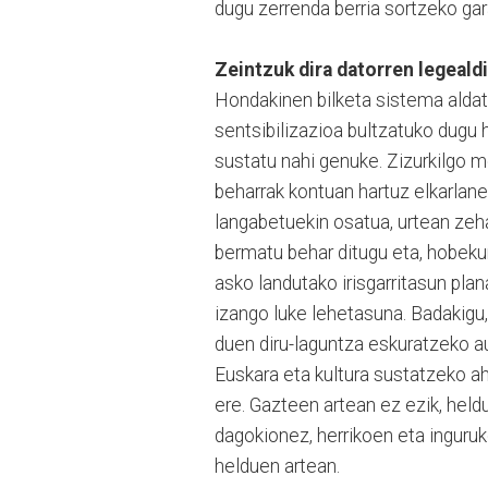
dugu zerrenda berria sortzeko gar
Zeintzuk dira datorren legeald
Hondakinen bilketa sistema aldat
sentsibilizazioa bultzatuko dugu h
sustatu nahi genuke. Zizurkilgo m
beharrak kontuan hartuz elkarlane
langabetuekin osatua, urtean zeha
bermatu behar ditugu eta, hobekun
asko landutako irisgarritasun plan
izango luke lehetasuna. Badakigu
duen diru-laguntza eskuratzeko au
Euskara eta kultura sustatzeko ah
ere. Gazteen artean ez ezik, heldu
dagokionez, herrikoen eta inguruk
helduen artean.