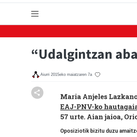
“Udalgintzan aban
Aiurri
2015eko maiatzaren 7a
Maria Anjeles Lazka
EAJ-PNV-ko hautagaia
57 urte. Aian jaioa, Ori
Oposiziotik bizitu duzu amaitz