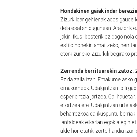
Hondakinen gaiak indar berezia
Zizurkildar gehienak ados gaude l
dela esaten dugunean. Arazorik e
jakin. Ikusi besterik ez dago nola
estilo honekin amaitzeko, herritar
etorkizuneko Zizurkili begirako pr
Zerrenda berrituarekin zatoz.
Ez da zaila izan. Emakume asko ga
emakumeok. Udalgintzan ibili gabe
esperientzia jartzea. Gai hauetan, 
etortzea ere. Udalgintzan urte as
beharrezkoa da ikuspuntu berriak s
lantaldeak elkarlan egokia egin e
alde horretatik, zorte handia izan