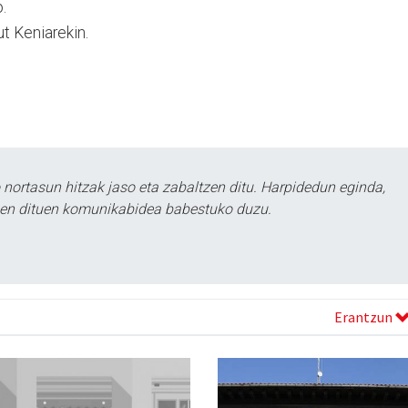
.
ut Keniarekin.
ortasun hitzak jaso eta zabaltzen ditu. Harpidedun eginda,
tzen dituen komunikabidea babestuko duzu.
Erantzun