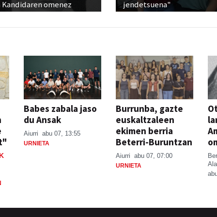
 Kandidaren omenez
jendetsuena"
Babes zabala jaso
Burrunba, gazte
Ot
n
du Ansak
euskaltzaleen
la
e
ekimen berria
A
Aiurri
abu 07, 13:55
t"
Beterri-Buruntzan
o
URNIETA
K
Aiurri
abu 07, 07:00
Be
Ala
URNIETA
abu
N