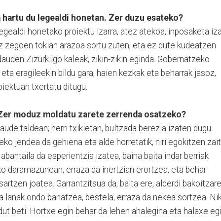
 hartu du legealdi honetan. Zer duzu esateko?
egealdi honetako proiektu izarra, atez atekoa, inposaketa iz
z zegoen tokian arazoa sortu zuten, eta ez dute kudeatzen
 dauden Zizurkilgo kaleak, zikin-zikin eginda. Gobernatzeko
 eta eragileekin bildu gara; haien kezkak eta beharrak jasoz,
oiektuan txertatu ditugu.
 Zer moduz moldatu zarete zerrenda osatzeko?
ude taldean; herri txikietan, bultzada berezia izaten dugu
ko jendea da gehiena eta alde horretatik, niri egokitzen zait
abantaila da esperientzia izatea, baina baita indar berriak
ko daramazunean, erraza da inertzian erortzea, eta behar-
artzen joatea. Garrantzitsua da, baita ere, alderdi bakoitzar
ta lanak ondo banatzea, bestela, erraza da nekea sortzea. Nik
 dut beti. Hortxe egin behar da lehen ahalegina eta halaxe eg