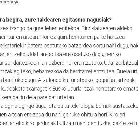
aian ere.
ira begira, zure taldearen egitasmo nagusiak?
zea izango da gure lehen egitekoa. Birziklatzearen aldeko
erritarren artean. Horrez gain, herritarren parte hartzea
erkatariekin batera osatutako batzordea sortu nahi dugu, ha
an aritzeko. Udal lan-poltsa ere osatuko dugu, herriko
r sor daitezkeen lan ezberdinei erantzuteko. Udal zerbitzua
tzak egiteko, beharrezkoa da herritarrei entzutea. Duela ur
a berrituko dugu; Atxulondo kultur etxeko igogailua jartzeak
, kudeaketa txarragatik Eusko Jaurlaritzak horretarako emat
kera galdu dela pare bat urtetan.
alegina egingo dugu, eta baita teknologia berriak sustatzek
en artean ere zabaldu nahi genuke ohitura hori. Kirolari
oen arteko kirol jardunak bultzatu nahi genituzke, gazte zein