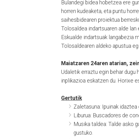
Bulandegi bidea hobetzea ere gur
horren kudeaketa, eta puntu horre
saihesbidearen proiektua berresk
Tolosaldea indartsuaren alde lan
Eskualde indartsuak langabezia m
Tolosaldearen aldeko apustua egi
Maiatzaren 24aren atarian, zei
Udaletik erraztu egin behar dugu h
inplikazioa eskatzen du. Horixe es
Gertutik
Zaletasuna: Ipuinak idaztea 
Liburua: Buscadores de con
Musika taldea: Talde asko g
gustuko.