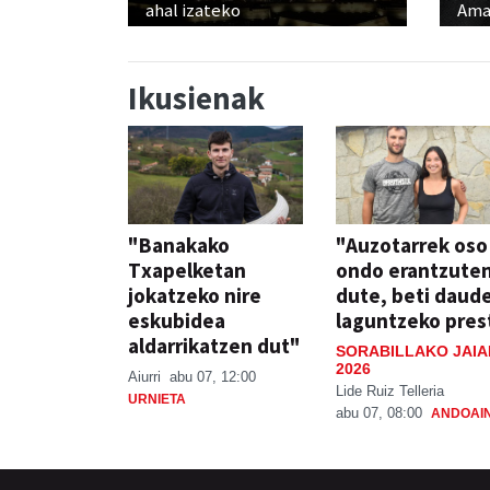
ahal izateko
Ama
Ikusienak
"Banakako
"Auzotarrek oso
Txapelketan
ondo erantzute
jokatzeko nire
dute, beti daud
eskubidea
laguntzeko pres
aldarrikatzen dut"
SORABILLAKO JAIA
2026
Aiurri
abu 07, 12:00
Lide Ruiz Telleria
URNIETA
abu 07, 08:00
ANDOAI