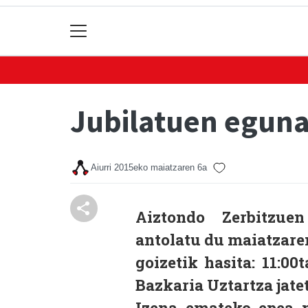
Jubilatuen egun
Aiurri
2015eko maiatzaren 6a
Aiztondo Zerbitzue
antolatu du maiatzare
goizetik hasita: 11:00
Bazkaria Uztartza jate
Izena emateko epea 