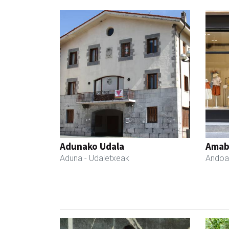
Adunako Udala
Amabi
Aduna
- Udaletxeak
Andoa