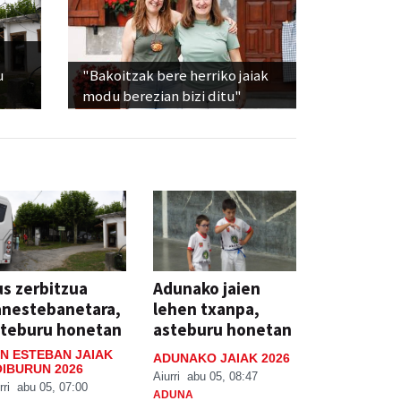
u
"Bakoitzak bere herriko jaiak
modu berezian bizi ditu"
s zerbitzua
Adunako jaien
anestebanetara,
lehen txanpa,
steburu honetan
asteburu honetan
N ESTEBAN JAIAK
ADUNAKO JAIAK 2026
IBURUN 2026
Aiurri
abu 05, 08:47
rri
abu 05, 07:00
ADUNA