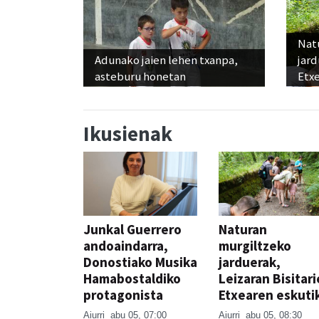
Nat
Adunako jaien lehen txanpa,
jard
asteburu honetan
Etx
Ikusienak
Junkal Guerrero
Naturan
andoaindarra,
murgiltzeko
Donostiako Musika
jarduerak,
Hamabostaldiko
Leizaran Bisitar
protagonista
Etxearen eskuti
Aiurri
abu 05, 07:00
Aiurri
abu 05, 08:30