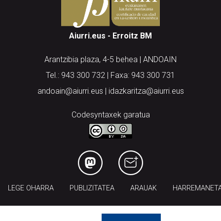
Aiurri.eus - Erroitz BM
Arantzibia plaza, 4-5 behea | ANDOAIN
Tel.: 943 300 732 | Faxa: 943 300 731
andoain@aiurri.eus | idazkaritza@aiurri.eus
Codesyntaxek garatua
LEGE OHARRA
PUBLIZITATEA
ARAUAK
HARREMANET