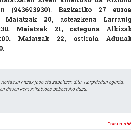
tan (943693930). Bazkariko 27 euro
: Maiatzak 20, asteazkena Larraul
11:30. Maiatzak 21, osteguna Alkiza
11:00. Maiatzak 22, ostirala Aduna
0.
ortasun hitzak jaso eta zabaltzen ditu. Harpidedun eginda,
tzen dituen komunikabidea babestuko duzu.
Erantzun