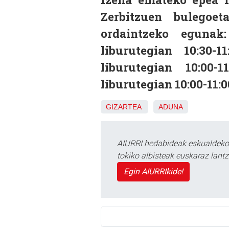
Zerbitzuen bulegoe
ordaintzeko egunak
liburutegian 10:30-
liburutegian 10:00-
liburutegian 10:00-11:0
GIZARTEA
ADUNA
AIURRI hedabideak eskualdeko n
tokiko albisteak euskaraz lan
Egin AIURRIkide!