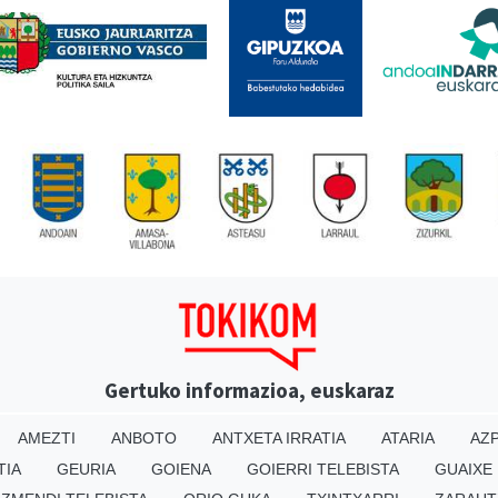
Gertuko informazioa, euskaraz
AMEZTI
ANBOTO
ANTXETA IRRATIA
ATARIA
AZP
TIA
GEURIA
GOIENA
GOIERRI TELEBISTA
GUAIXE