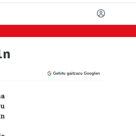
1n
Gehitu gaitzazu Googlen
na
du
an
do