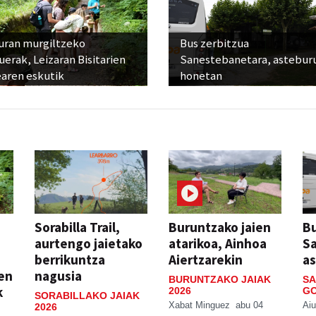
uran murgiltzeko
Bus zerbitzua
uerak, Leizaran Bisitarien
Sanestebanetara, astebur
earen eskutik
honetan
Sorabilla Trail,
Buruntzako jaien
Bu
aurtengo jaietako
atarikoa, Ainhoa
S
berrikuntza
Aiertzarekin
a
ien
nagusia
BURUNTZAKO JAIAK
SA
k
2026
GO
SORABILLAKO JAIAK
Xabat Minguez
abu 04
Aiu
2026