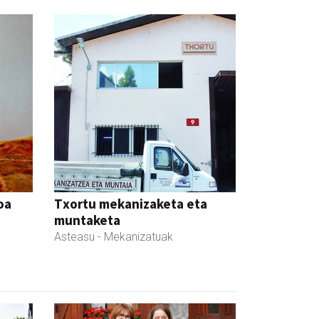
oa
Txortu mekanizaketa eta
muntaketa
Asteasu
- Mekanizatuak