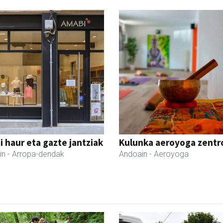
 haur eta gazte jantziak
Kulunka aeroyoga zentr
in
- Arropa-dendak
Andoain
- Aeroyoga