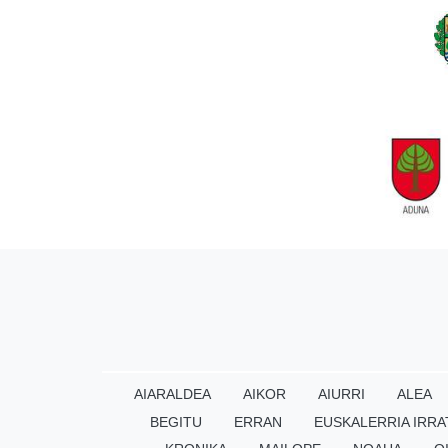
AIARALDEA
AIKOR
AIURRI
ALEA
BEGITU
ERRAN
EUSKALERRIA IRRA