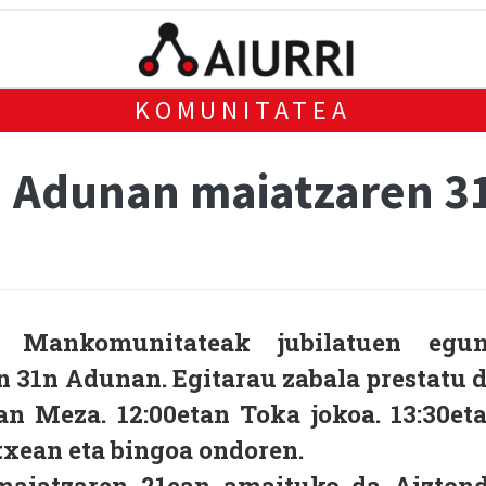
KOMUNITATEA
a Adunan maiatzaren 3
n Mankomunitateak jubilatuen egu
n 31n Adunan. Egitarau zabala prestatu 
tan Meza. 12:00etan Toka jokoa. 13:30et
txean eta bingoa ondoren.
maiatzaren 21ean amaituko da Aizton