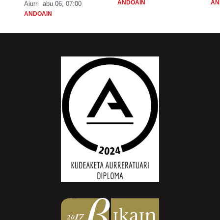
ANDOAIN
AN
Aiurri
abu 06, 07:00
ANDOAIN