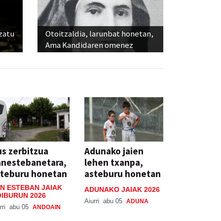
ozatu
Otoitzaldia, larunbat honetan,
Ama Kandidaren omenez
s zerbitzua
Adunako jaien
anestebanetara,
lehen txanpa,
steburu honetan
asteburu honetan
N ESTEBAN JAIAK
ADUNAKO JAIAK 2026
IBURUN 2026
Aiurri
abu 05
ADUNA
rri
abu 05
ANDOAIN