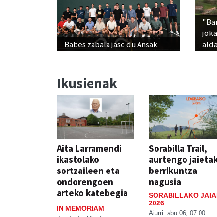
"Ba
jok
Babes zabala jaso du Ansak
alda
Ikusienak
Aita Larramendi
Sorabilla Trail,
ikastolako
aurtengo jaieta
sortzaileen eta
berrikuntza
ondorengoen
nagusia
arteko katebegia
SORABILLAKO JAIA
2026
IN MEMORIAM
Aiurri
abu 06, 07:00