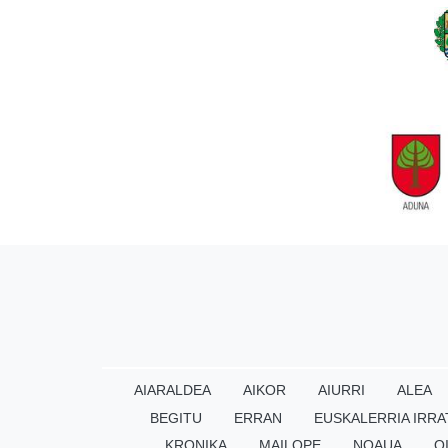
AIARALDEA
AIKOR
AIURRI
ALEA
BEGITU
ERRAN
EUSKALERRIA IRRA
KRONIKA
MAILOPE
NOAUA
O