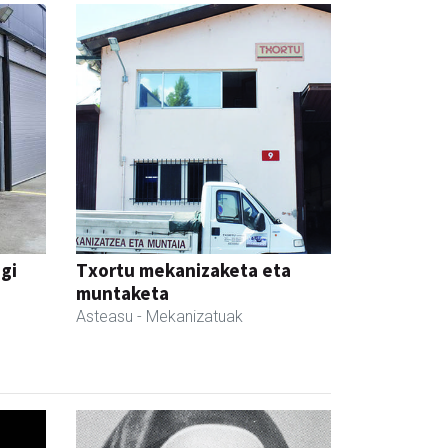
egi
Txortu mekanizaketa eta
muntaketa
Asteasu
- Mekanizatuak