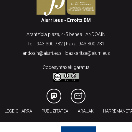
Aiurri.eus - Erroitz BM
Arantzibia plaza, 4-5 behea | ANDOAIN
Tel.: 943 300 732 | Faxa: 943 300 731
andoain@aiurri.eus | idazkaritza@aiurri.eus
Codesyntaxek garatua
LEGE OHARRA
PUBLIZITATEA
ARAUAK
HARREMANET