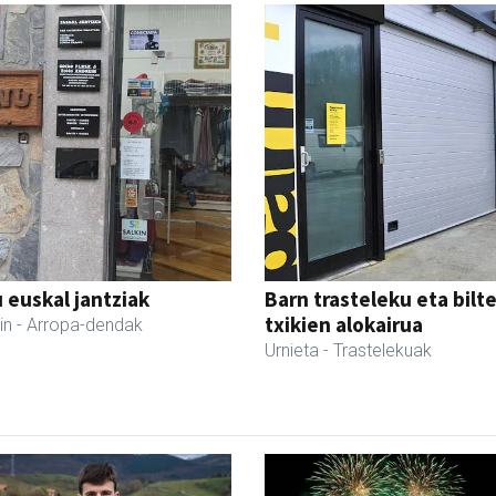
 euskal jantziak
Barn trasteleku eta bilt
txikien alokairua
in
- Arropa-dendak
Urnieta
- Trastelekuak