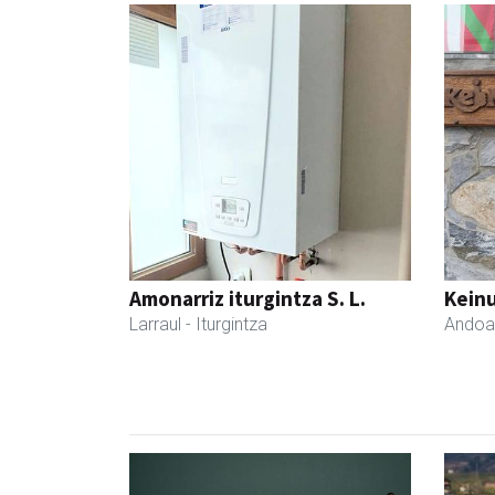
Amonarriz iturgintza S. L.
Keinu
Larraul
- Iturgintza
Andoa