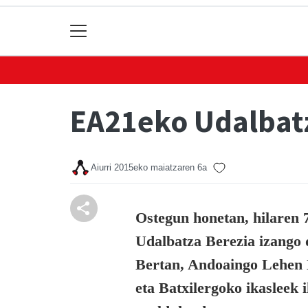
EA21eko Udalbatz
Aiurri
2015eko maiatzaren 6a
Ostegun honetan, hilaren 
Udalbatza Berezia izango 
Bertan, Andoaingo Lehen 
eta Batxilergoko ikasleek 