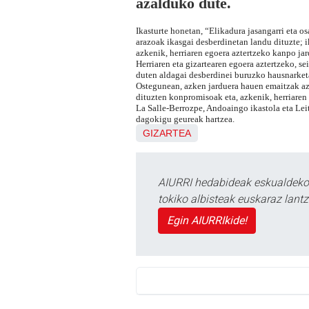
azalduko dute.
Ikasturte honetan, “Elikadura jasangarri eta o
arazoak ikasgai desberdinetan landu dituzte; 
azkenik, herriaren egoera aztertzeko kanpo jar
Herriaren eta gizartearen egoera aztertzeko, se
duten aldagai desberdinei buruzko hausnarket
Ostegunean, azken jarduera hauen emaitzak aza
dituzten konpromisoak eta, azkenik, herriar
La Salle-Berrozpe, Andoaingo ikastola eta Lei
dagokigu geureak hartzea.
GIZARTEA
AIURRI hedabideak eskualdeko n
tokiko albisteak euskaraz lan
Egin AIURRIkide!