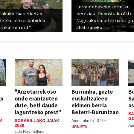
Lurraldebuseko zerbitzu
nakako Txapelketan
bereziak, Donostiako Aste
atzeko nire eskubidea
Nagusiko su-artifizialez g
rrikatzen dut"
ahal izateko
"Auzotarrek oso
Burrunba, gazte
Bu
ko
ondo erantzuten
euskaltzaleen
S
dute, beti daude
ekimen berria
a
laguntzeko prest"
Beterri-Buruntzan
SA
GO
K
SORABILLAKO JAIAK
Aiurri
abu 07, 07:00
2026
Aiu
URNIETA
Lide Ruiz Telleria