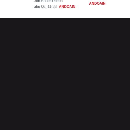
Jon Ander Ubeda
ANDOAIN
abu 06, 11:38
ANDOAIN