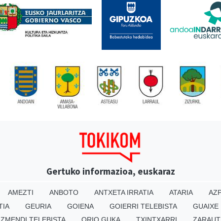
Gertuko informazioa, euskaraz
AMEZTI
ANBOTO
ANTXETA IRRATIA
ATARIA
AZP
TIA
GEURIA
GOIENA
GOIERRI TELEBISTA
GUAIXE
IZMENDI TELEBISTA
ORIO GUKA
TXINTXARRI
ZARAUT