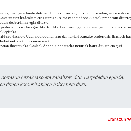
sasungarria” gaia landu dute maila desberdinetan;
curriculum
mailan, sortzen diren
ikastetxearen kudeaketa ere aztertu dute eta zenbait hobekuntzak proposatu dituzte
duera desberdinak egin dituzte.
i jarduera desberdin egin dituzte elikadura osasungarri eta jasangarriarekin zerikusi
ak egiteko.
lduko dizkiete Udal arduradunei, hau da, herriari buruzko ondorioak, ikasleek har
en hobekuntzarako proposamenak.
tzaran ikastetxeko ikasleek Andoain hobetzeko neurriak hartu dituzte eta guri
ortasun hitzak jaso eta zabaltzen ditu. Harpidedun eginda,
tzen dituen komunikabidea babestuko duzu.
Erantzun