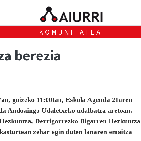
KOMUNITATEA
a berezia
7an, goizeko 11:00tan, Eskola Agenda 21aren
da Andoaingo Udaletxeko udalbatza aretoan.
Hezkuntza, Derrigorrezko Bigarren Hezkuntza
ikasturtean zehar egin duten lanaren emaitza