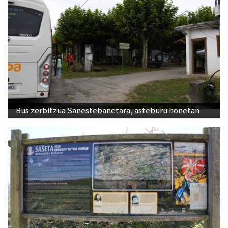
Bus zerbitzua Sanestebanetara, asteburu honetan