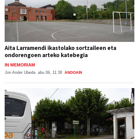
Aita Larramendi ikastolako sortzaileen eta
ondorengoen arteko katebegia
IN MEMORIAM
Jon Ander Ubeda
abu 06, 11:38
ANDOAIN