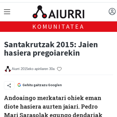
KOMUNITATEA
Santakrutzak 2015: Jaien
hasiera pregoiarekin
Aiurri
2015eko apirilaren 30a
Gehitu gaitzazu Googlen
Andoaingo merkatari ohiek eman
diote hasiera aurten jaiari. Pedro
Mari Sarasolak egungo dendariak