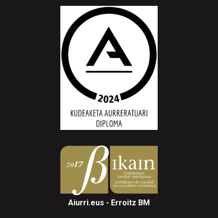
Aiurri.eus - Erroitz BM