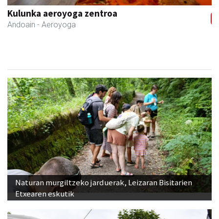
Txindoki taberna
Andoain
-
Naturan murgiltzeko jarduerak, Leizaran Bisitarien
Etxearen eskutik