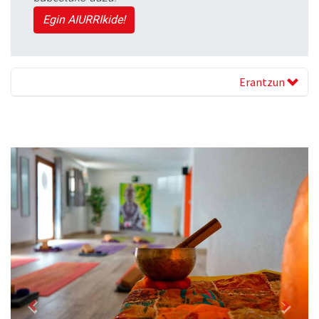
Egin AIURRIkide!
Erantzun
Previous
Next