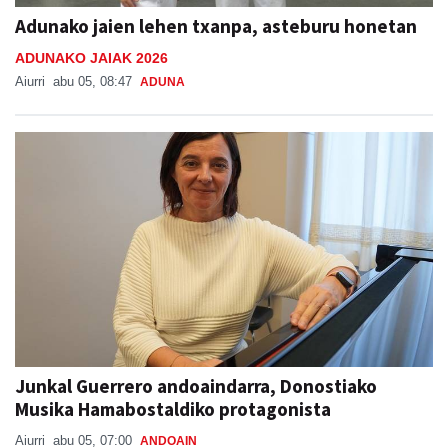
Adunako jaien lehen txanpa, asteburu honetan
ADUNAKO JAIAK 2026
Aiurri
abu 05, 08:47
ADUNA
Junkal Guerrero andoaindarra, Donostiako
Musika Hamabostaldiko protagonista
Aiurri
abu 05, 07:00
ANDOAIN