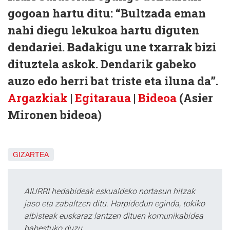
gogoan hartu ditu: “Bultzada eman
nahi diegu lekukoa hartu diguten
dendariei. Badakigu une txarrak bizi
dituztela askok. Dendarik gabeko
auzo edo herri bat triste eta iluna da”.
Argazkiak
|
Egitaraua
|
Bideoa
(Asier
Mironen bideoa)
GIZARTEA
AIURRI hedabideak eskualdeko nortasun hitzak
jaso eta zabaltzen ditu. Harpidedun eginda, tokiko
albisteak euskaraz lantzen dituen komunikabidea
babestuko duzu.