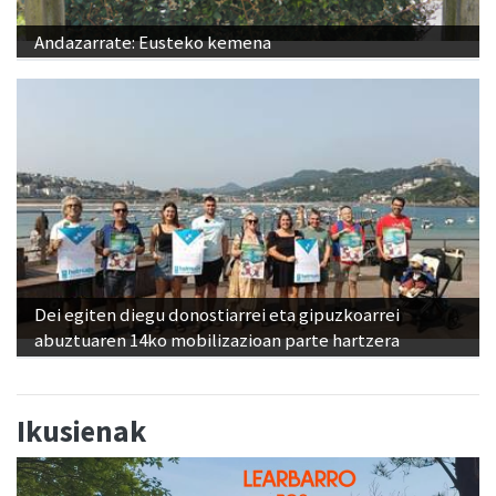
Andazarrate: Eusteko kemena
Dei egiten diegu donostiarrei eta gipuzkoarrei
abuztuaren 14ko mobilizazioan parte hartzera
Ikusienak