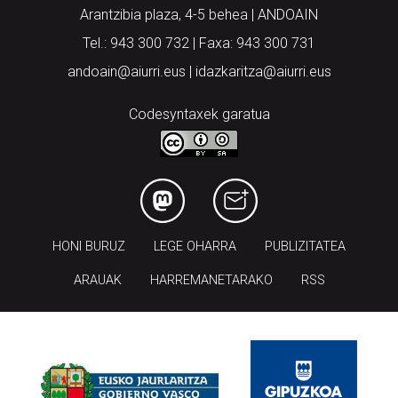
Arantzibia plaza, 4-5 behea | ANDOAIN
Tel.: 943 300 732 | Faxa: 943 300 731
andoain@aiurri.eus | idazkaritza@aiurri.eus
Codesyntaxek garatua
HONI BURUZ
LEGE OHARRA
PUBLIZITATEA
ARAUAK
HARREMANETARAKO
RSS