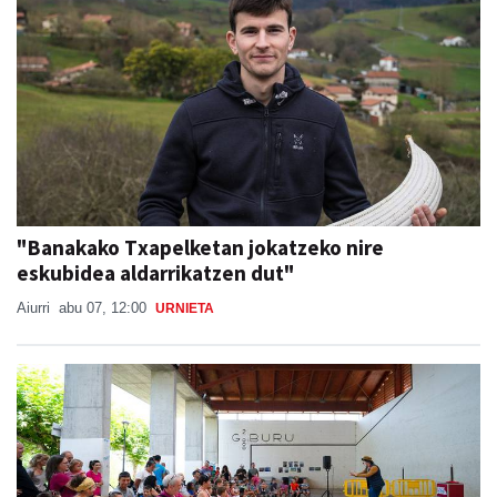
"Banakako Txapelketan jokatzeko nire
eskubidea aldarrikatzen dut"
Aiurri
abu 07, 12:00
URNIETA