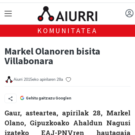
KOMUNITATEA
Markel Olanoren bisita
Villabonara
Aiurri
2015eko apirilaren 28a
Gehitu gaitzazu Googlen
Gaur, asteartea, apirilak 28,
Markel
Olano, Gipuzkoako Ahaldun Nagusi
izateko EAJ-PNVren hautagaia