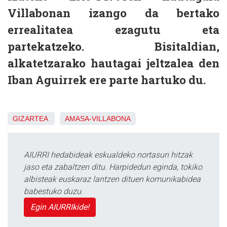
Villabonan izango da bertako
errealitatea ezagutu eta
partekatzeko. Bisitaldian,
alkatetzarako hautagai jeltzalea den
Iban Aguirrek ere parte hartuko du.
GIZARTEA
AMASA-VILLABONA
AIURRI hedabideak eskualdeko nortasun hitzak
jaso eta zabaltzen ditu. Harpidedun eginda, tokiko
albisteak euskaraz lantzen dituen komunikabidea
babestuko duzu.
Egin AIURRIkide!