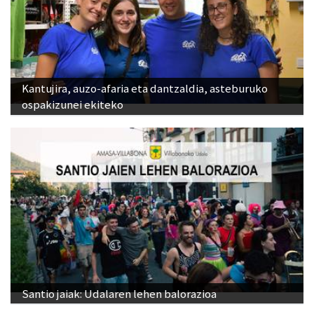
Kantujira, auzo-afaria eta dantzaldia, asteburuko
ospakizunei ekiteko
Santio jaiak: Udalaren lehen balorazioa