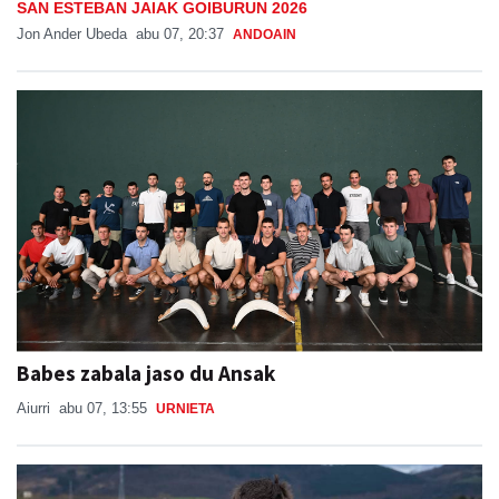
SAN ESTEBAN JAIAK GOIBURUN 2026
Jon Ander Ubeda
abu 07, 20:37
ANDOAIN
Babes zabala jaso du Ansak
Aiurri
abu 07, 13:55
URNIETA