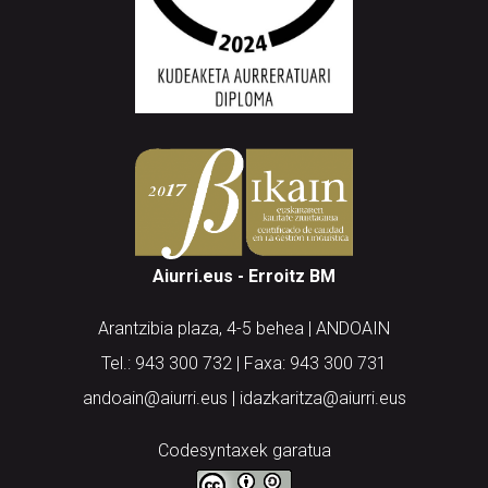
Aiurri.eus - Erroitz BM
Arantzibia plaza, 4-5 behea | ANDOAIN
Tel.: 943 300 732 | Faxa: 943 300 731
andoain@aiurri.eus | idazkaritza@aiurri.eus
Codesyntaxek garatua