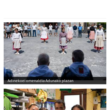
Adinekoei omenaldia Adunako plazan