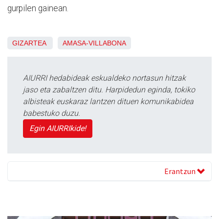
gurpilen gainean.
GIZARTEA
AMASA-VILLABONA
AIURRI hedabideak eskualdeko nortasun hitzak
jaso eta zabaltzen ditu. Harpidedun eginda, tokiko
albisteak euskaraz lantzen dituen komunikabidea
babestuko duzu.
Egin AIURRIkide!
Erantzun