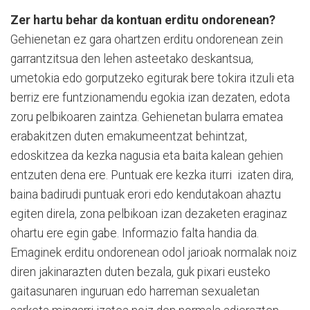
Zer hartu behar da kontuan erditu ondorenean?
Gehienetan ez gara ohartzen erditu ondorenean zein
garrantzitsua den lehen asteetako deskantsua,
umetokia edo gorputzeko egiturak bere tokira itzuli eta
berriz ere funtzionamendu egokia izan dezaten, edota
zoru pelbikoaren zaintza. Gehienetan bularra ematea
erabakitzen duten emakumeentzat behintzat,
edoskitzea da kezka nagusia eta baita kalean gehien
entzuten dena ere. Puntuak ere kezka iturri izaten dira,
baina badirudi puntuak erori edo kendutakoan ahaztu
egiten direla, zona pelbikoan izan dezaketen eraginaz
ohartu ere egin gabe. Informazio falta handia da.
Emaginek erditu ondorenean odol jarioak normalak noiz
diren jakinarazten duten bezala, guk pixari eusteko
gaitasunaren inguruan edo harreman sexualetan