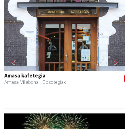
Previous
Next
Amasa kafetegia
Amasa-Villabona
- Gozotegiak