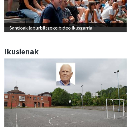
Santioak laburbiltzeko bideo ikusgarria
Ikusienak