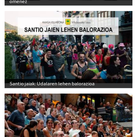
omenez
Santio jaiak: Udalaren lehen balorazioa