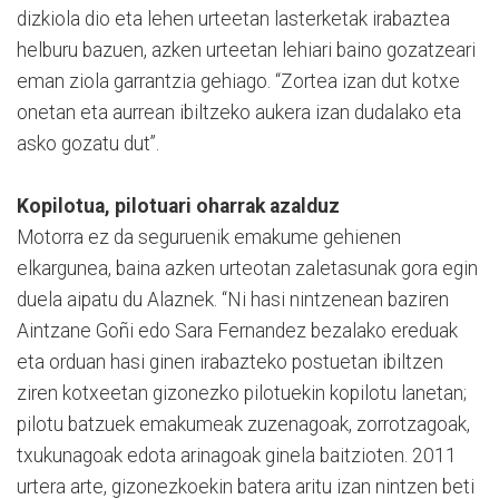
dizkiola dio eta lehen urteetan lasterketak irabaztea
helburu bazuen, azken urteetan lehiari baino gozatzeari
eman ziola garrantzia gehiago. “Zortea izan dut kotxe
onetan eta aurrean ibiltzeko aukera izan dudalako eta
asko gozatu dut”.
Kopilotua, pilotuari oharrak azalduz
Motorra ez da seguruenik emakume gehienen
elkargunea, baina azken urteotan zaletasunak gora egin
duela aipatu du Alaznek. “Ni hasi nintzenean baziren
Aintzane Goñi edo Sara Fernandez bezalako ereduak
eta orduan hasi ginen irabazteko postuetan ibiltzen
ziren kotxeetan gizonezko pilotuekin kopilotu lanetan;
pilotu batzuek emakumeak zuzenagoak, zorrotzagoak,
txukunagoak edota arinagoak ginela baitzioten. 2011
urtera arte, gizonezkoekin batera aritu izan nintzen beti