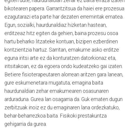
egiten dute, haurdunaldian zehar ez baita erraza izaten
bikotearen papera. Garrantzitsua da haiei ere prozesua
ezagutarazi eta parte har dezaten erremintak ematea.
Egun, sozialki, haurdunaldiaz hizketan hastean,
erditzeaz hitz egiten da gehien, baina prozesu osoa
hartu beharko litzateke kontuan, bizipen ezberdinen
kontzientzia hartuz. Sarritan, emakume asko erditze
eguna iritsi arte ez da konturatzen datorkionaz eta,
iritsitakoan, ez da egoera ondo kudeatzeko gai izaten.
Betiere fisioterapeutaren alorrean aritzen gara lanean,
gure eskumenetara mugatuta; emagina baita
haurdunaldian zehar emakumearen osasunaren
arduraduna. Gurea lan osagarria da. Guk ematen dugun
zerbitzuak inoiz ez du emaginaren lana ordezkatuko,
behar-beharrezkoa baita. Fisikoki prestakuntza
gehigarria da gurea.