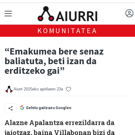
KOMUNITATEA
“Emakumea bere senaz
baliatuta, beti izan da
erditzeko gai”
Aiurri
2015eko apirilaren 23a
Gehitu gaitzazu Googlen
Alazne Apalantza errezildarra da
jaiotzaz, baina Villabonan bizi da