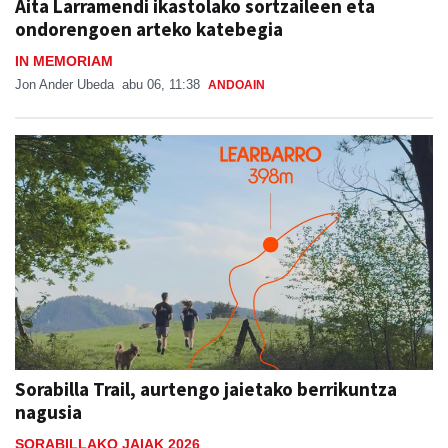
Aita Larramendi ikastolako sortzaileen eta
ondorengoen arteko katebegia
IN MEMORIAM
Jon Ander Ubeda
abu 06, 11:38
ANDOAIN
Sorabilla Trail, aurtengo jaietako berrikuntza
nagusia
SORABILLAKO JAIAK 2026