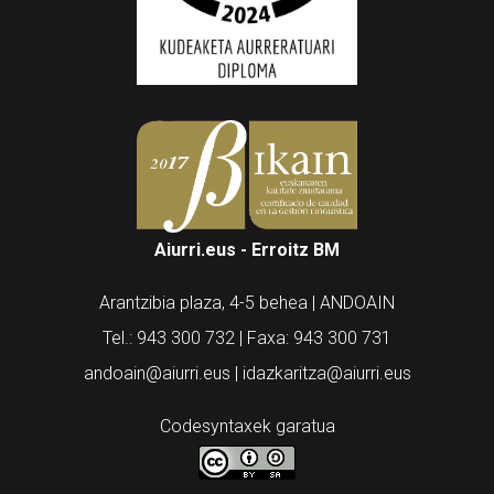
Aiurri.eus - Erroitz BM
Arantzibia plaza, 4-5 behea | ANDOAIN
Tel.: 943 300 732 | Faxa: 943 300 731
andoain@aiurri.eus | idazkaritza@aiurri.eus
Codesyntaxek garatua