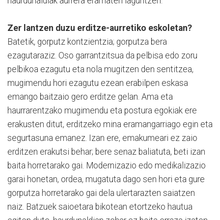
haurdunaldiak aurrera eramaten laguntzen.
Zer lantzen duzu erditze-aurretiko eskoletan?
Batetik, gorputz kontzientzia; gorputza bera
ezagutaraziz. Oso garrantzitsua da pelbisa edo zoru
pelbikoa ezagutu eta nola mugitzen den sentitzea,
mugimendu hori ezagutu ezean erabilpen eskasa
emango baitzaio gero erditze gelan. Ama eta
haurrarentzako mugimendu eta postura egokiak ere
erakusten ditut, erditzeko mina eramangarriago egin eta
segurtasuna emanez. Izan ere, emakumeari ez zaio
erditzen erakutsi behar; bere senaz baliatuta, beti izan
baita horretarako gai. Modernizazio edo medikalizazio
garai honetan, ordea, mugatuta dago sen hori eta gure
gorputza horretarako gai dela ulertarazten saiatzen
naiz. Batzuek saioetara bikotean etortzeko hautua