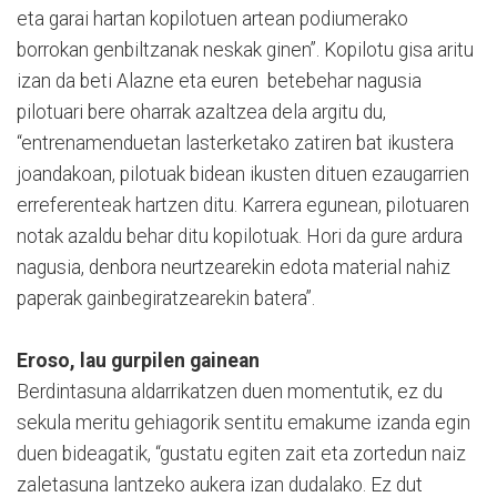
eta garai hartan kopilotuen artean podiumerako
borrokan genbiltzanak neskak ginen”. Kopilotu gisa aritu
izan da beti Alazne eta euren betebehar nagusia
pilotuari bere oharrak azaltzea dela argitu du,
“entrenamenduetan lasterketako zatiren bat ikustera
joandakoan, pilotuak bidean ikusten dituen ezaugarrien
erreferenteak hartzen ditu. Karrera egunean, pilotuaren
notak azaldu behar ditu kopilotuak. Hori da gure ardura
nagusia, denbora neurtzearekin edota material nahiz
paperak gainbegiratzearekin batera”.
Eroso, lau gurpilen gainean
Berdintasuna aldarrikatzen duen momentutik, ez du
sekula meritu gehiagorik sentitu emakume izanda egin
duen bideagatik, “gustatu egiten zait eta zortedun naiz
zaletasuna lantzeko aukera izan dudalako. Ez dut