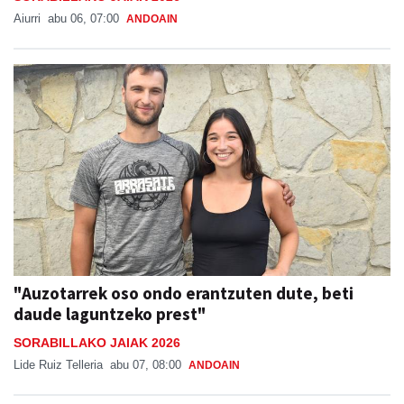
Aiurri
abu 06, 07:00
ANDOAIN
"Auzotarrek oso ondo erantzuten dute, beti
daude laguntzeko prest"
SORABILLAKO JAIAK 2026
Lide Ruiz Telleria
abu 07, 08:00
ANDOAIN