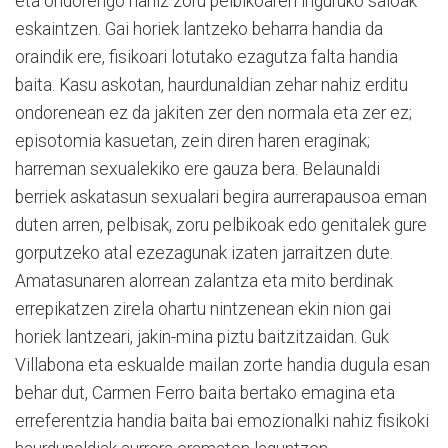
eta ondorengo nahiz zoru pelbikoaren inguruko saioak
eskaintzen. Gai horiek lantzeko beharra handia da
oraindik ere, fisikoari lotutako ezagutza falta handia
baita. Kasu askotan, haurdunaldian zehar nahiz erditu
ondorenean ez da jakiten zer den normala eta zer ez;
episotomia kasuetan, zein diren haren eraginak;
harreman sexualekiko ere gauza bera. Belaunaldi
berriek askatasun sexualari begira aurrerapausoa eman
duten arren, pelbisak, zoru pelbikoak edo genitalek gure
gorputzeko atal ezezagunak izaten jarraitzen dute.
Amatasunaren alorrean zalantza eta mito berdinak
errepikatzen zirela ohartu nintzenean ekin nion gai
horiek lantzeari, jakin-mina piztu baitzitzaidan. Guk
Villabona eta eskualde mailan zorte handia dugula esan
behar dut, Carmen Ferro baita bertako emagina eta
erreferentzia handia baita bai emozionalki nahiz fisikoki