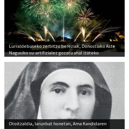
Lurraldebuseko zerbitzu bereziak, Donostiako Aste
Nagusiko su-artifizialez gozatu ahal izateko
Otoitzaldia, larunbat honetan, Ama Kandidaren