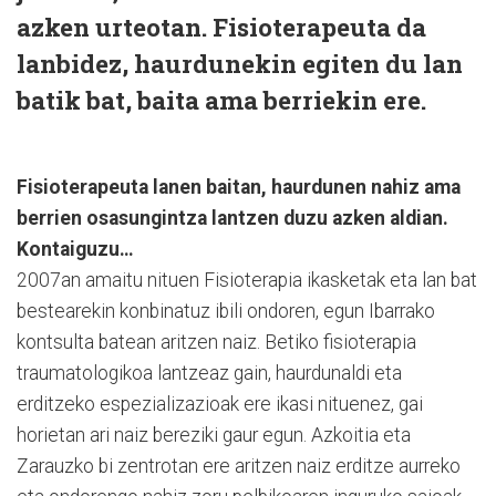
azken urteotan. Fisioterapeuta da
lanbidez, haurdunekin egiten du lan
batik bat, baita ama berriekin ere.
Fisioterapeuta lanen baitan, haurdunen nahiz ama
berrien osasungintza lantzen duzu azken aldian.
Kontaiguzu…
2007an amaitu nituen Fisioterapia ikasketak eta lan bat
bestearekin konbinatuz ibili ondoren, egun Ibarrako
kontsulta batean aritzen naiz. Betiko fisioterapia
traumatologikoa lantzeaz gain, haurdunaldi eta
erditzeko espezializazioak ere ikasi nituenez, gai
horietan ari naiz bereziki gaur egun. Azkoitia eta
Zarauzko bi zentrotan ere aritzen naiz erditze aurreko