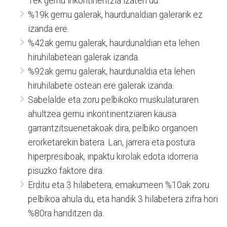
1ek gernu inkontinentzia izaten du.
%19k gernu galerak, haurdunaldian galerarik ez
izanda ere.
%42ak gernu galerak, haurdunaldian eta lehen
hiruhilabetean galerak izanda.
%92ak gernu galerak, haurdunaldia eta lehen
hiruhilabete ostean ere galerak izanda.
Sabelalde eta zoru pelbikoko muskulaturaren
ahultzea gernu inkontinentziaren kausa
garrantzitsuenetakoak dira, pelbiko organoen
erorketarekin batera. Lan, jarrera eta postura
hiperpresiboak, inpaktu kirolak edota idorreria
pisuzko faktore dira.
Erditu eta 3 hilabetera, emakumeen %10ak zoru
pelbikoa ahula du, eta handik 3 hilabetera zifra hori
%80ra handitzen da.