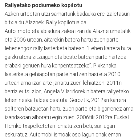
Rallyetako podiumeko kopilotu
Azken urteotan utzi samarturik badauka ere, zaletasun
bitxia du Alaznek: Rally kopilotua da.
Auto, moto eta abiadura zalea izan da Alazne umetatik
eta 2006 urtean, aitarekin batera hartu zuen parte
lehenengoz rally lasterketa batean. “Lehen karrera hura
gaizki atera zitzaigun eta beste batean parte hartzea
erabaki genuen hura konpentsatzeko”. Pixkanaka
lasterketa gehiagotan parte hartzen hasi eta 2010
urtean ama izan arte jarraitu zuen lehiatzen. 2011n
berriz eutsi zion, Angela Vilariñorekin batera rallyetako
lehen neska taldea osatuta. Geroztik, 2012an karrera
solteren batzuetan hartu zuen parte eta bigarrenez ama
izandakoan alboratu egin zuen. 2006tik 2012ra Euskal
Herriko txapelketetan lehiatu zen beti, sari ugari
eskuratuz. Automobilismoak oso lagun onak eman