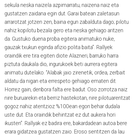
sekula neska naizela azpimarratu, naizena naiz eta
gustatzen zaidana egin dut. Garai batean zaletasun
arrarotzat jotzen zen, baina egun zabalduta dago; pilotu
nahiz kopilotu bezala gero eta neska gehiago aritzen
da. Gustuko duena proba egitera animatuko nuke,
gauzak txukun eginda afizio polita baita”. Rallyek
oraindik ere tira egiten diote Alazneri, barruko harra
piztuta daukala dio, ingurukoek beti aurrera egitera
animatu dutelako. “Alabak jaio zirenetik, ordea, zerbait
aldatu da nigan eta errespeto gehiago ematen dit.
Horrez gain, denbora falta ere badut. Oso zorrotza naiz
nire buruarekin eta berriz hastekotan, nire pilotuarentzat
gogoz nahiz atentzioz %100ean egon behar dudala
uste dut. Eta oraindik behintzat ez dut aukera hori
ikusten”. Rallyak ez badira ere, bakardadean autoa bere
erara gidatzea gustatzen zaio. Eroso sentitzen da lau