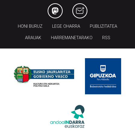
HONI BURUZ
LEGE OHARRA
PUBLIZITATEA
ARAUAK
HARREMANETARAKO
RSS