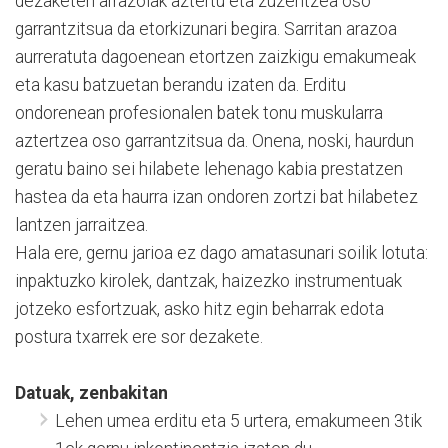
dezaketen arrazoiak aztertu eta zuzentzea oso
garrantzitsua da etorkizunari begira. Sarritan arazoa
aurreratuta dagoenean etortzen zaizkigu emakumeak
eta kasu batzuetan berandu izaten da. Erditu
ondorenean profesionalen batek tonu muskularra
aztertzea oso garrantzitsua da. Onena, noski, haurdun
geratu baino sei hilabete lehenago kabia prestatzen
hastea da eta haurra izan ondoren zortzi bat hilabetez
lantzen jarraitzea.
Hala ere, gernu jarioa ez dago amatasunari soilik lotuta:
inpaktuzko kirolek, dantzak, haizezko instrumentuak
jotzeko esfortzuak, asko hitz egin beharrak edota
postura txarrek ere sor dezakete.
Datuak, zenbakitan
Lehen umea erditu eta 5 urtera, emakumeen 3tik