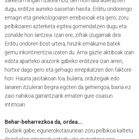
sarketa mingarri izatea noiz den normala adierazten
dugu, erditze aurreko saioetan hasita. Erditu ondorengo
emagin eta ginekologoaren errebisioak eta gero, zoru
pelbikoaren azterketa egitea gomendatzen dugu eta
zonalde hori lantzea. Izan ere, zifrak izugarriak dira:
Erditu ondoren bost urtera, hirutik emakume batek
gernu inkontinentzia izaten du. Ama gazte aktiboak izan
edota aparteko arazorik gabeko erditzea izan arren,
hortxe dago gero eta gehiago errepikatzen den faktore
hori. Haurra jaiotakoan loa, bularra, ordutegiak edo
lanaren itzulerari begira egoten da gehiengoa, baina ez
zaio nahikoa garrantziarik ematen gure osasun
intimoari.
Behar-beharrezkoa da, ordea...
Dudarik gabe, egunerokotasunean zoru pelbikoa kaltetu