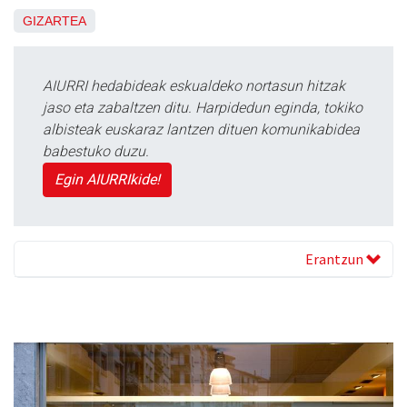
GIZARTEA
AIURRI hedabideak eskualdeko nortasun hitzak
jaso eta zabaltzen ditu. Harpidedun eginda, tokiko
albisteak euskaraz lantzen dituen komunikabidea
babestuko duzu.
Egin AIURRIkide!
Erantzun