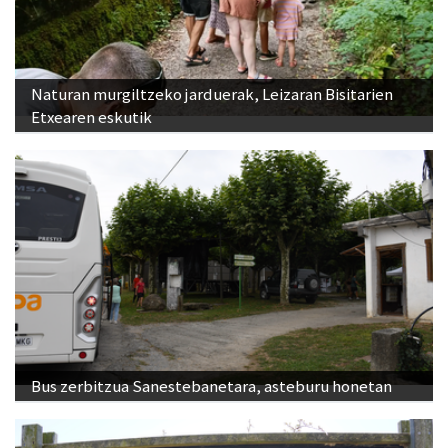
Naturan murgiltzeko jarduerak, Leizaran Bisitarien
Etxearen eskutik
Bus zerbitzua Sanestebanetara, asteburu honetan