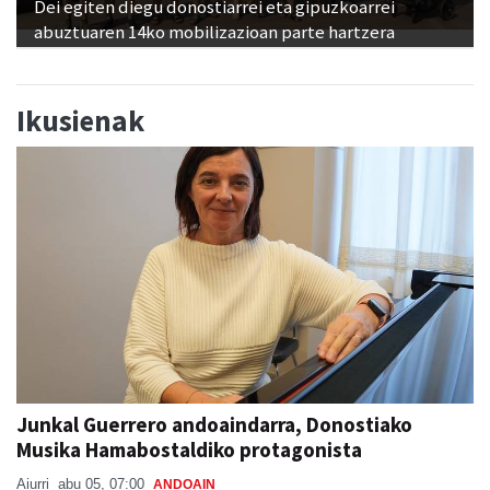
Dei egiten diegu donostiarrei eta gipuzkoarrei
abuztuaren 14ko mobilizazioan parte hartzera
Ikusienak
Junkal Guerrero andoaindarra, Donostiako
Musika Hamabostaldiko protagonista
Aiurri
abu 05, 07:00
ANDOAIN