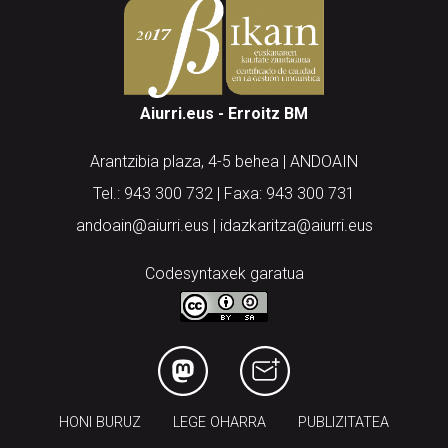
Aiurri.eus - Erroitz BM
Arantzibia plaza, 4-5 behea | ANDOAIN
Tel.: 943 300 732 | Faxa: 943 300 731
andoain@aiurri.eus | idazkaritza@aiurri.eus
Codesyntaxek garatua
HONI BURUZ
LEGE OHARRA
PUBLIZITATEA