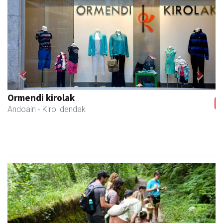
Previous
Next
Ikasmin ikasketa zentroa
Urnieta
- Ikasketa zentroak