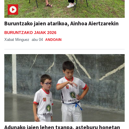
Buruntzako jaien atarikoa, Ainhoa Aiertzarekin
BURUNTZAKO JAIAK 2026
Xabat Minguez
abu 04
ANDOAIN
Adunako jaien lehen txanpa, asteburu honetan