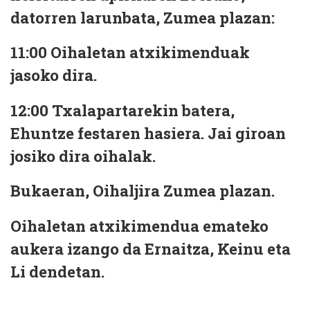
datorren larunbata, Zumea plazan:
11:00
Oihaletan atxikimenduak
jasoko dira.
12:00
Txalapartarekin batera,
Ehuntze festaren hasiera. Jai giroan
josiko dira oihalak.
Bukaeran,
Oihaljira Zumea plazan.
Oihaletan atxikimendua emateko
aukera izango da Ernaitza, Keinu eta
Li dendetan.