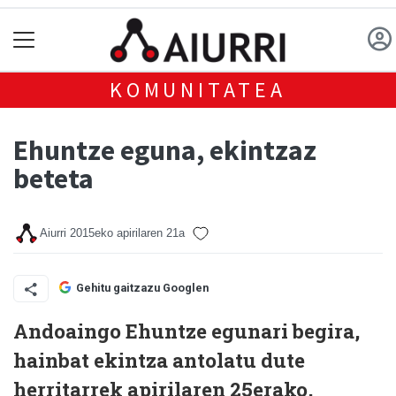
KOMUNITATEA
Ehuntze eguna, ekintzaz
beteta
Aiurri
2015eko apirilaren 21a
Gehitu gaitzazu Googlen
Andoaingo Ehuntze egunari begira,
hainbat ekintza antolatu dute
herritarrek apirilaren 25erako,