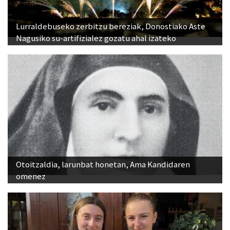
Lurraldebuseko zerbitzu bereziak, Donostiako Aste
Nagusiko su-artifizialez gozatu ahal izateko
Otoitzaldia, larunbat honetan, Ama Kandidaren
omenez