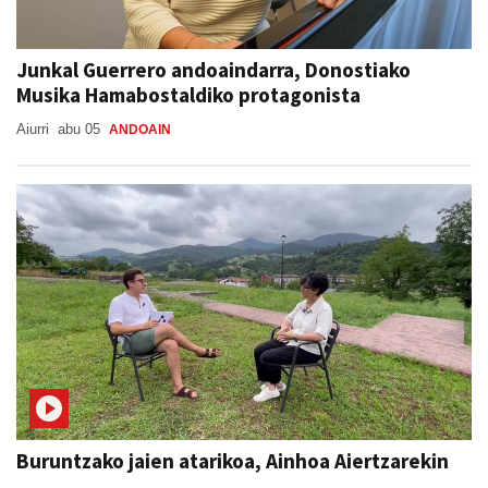
Junkal Guerrero andoaindarra, Donostiako
Musika Hamabostaldiko protagonista
Aiurri
abu 05
ANDOAIN
Buruntzako jaien atarikoa, Ainhoa Aiertzarekin