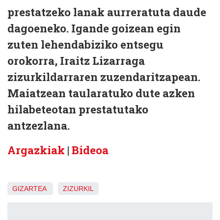
prestatzeko lanak aurreratuta daude
dagoeneko. Igande goizean egin
zuten lehendabiziko entsegu
orokorra, Iraitz Lizarraga
zizurkildarraren zuzendaritzapean.
Maiatzean taularatuko dute azken
hilabeteotan prestatutako
antzezlana.
Argazkiak
|
Bideoa
GIZARTEA
ZIZURKIL