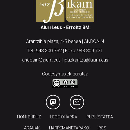
Aiurri.eus - Erroitz BM
Arantzibia plaza, 4-5 behea | ANDOAIN
Tel.: 943 300 732 | Faxa: 943 300 731
andoain@aiurri.eus | idazkaritza@aiurri.eus
Codesyntaxek garatua
HONI BURUZ
LEGE OHARRA
PUBLIZITATEA
ARAUAK
HARREMANETARAKO
RSS