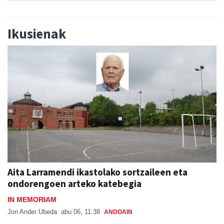
Ikusienak
Aita Larramendi ikastolako sortzaileen eta
ondorengoen arteko katebegia
IN MEMORIAM
Jon Ander Ubeda
abu 06, 11:38
ANDOAIN