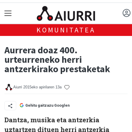
KOMUNITATEA
Aurrera doaz 400.
urteurreneko herri
antzerkirako prestaketak
Aiurri
2015eko apirilaren 13a
Gehitu gaitzazu Googlen
Dantza, musika eta antzerkia
uztartzen dituen herri antzerkia