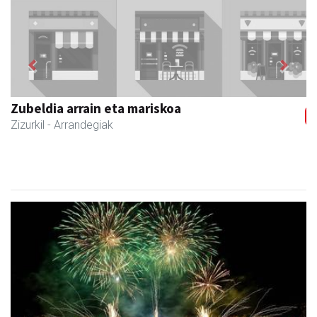
Previous
Next
Joxean harategia
Zizurkil
- Harategiak