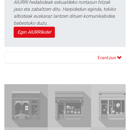
AIURRI hedabideak eskualdeko nortasun hitzak
jaso eta zabaltzen ditu. Harpidedun eginda, tokiko
albisteak euskaraz lantzen dituen komunikabidea
babestuko duzu.
Egin AIURRIkide!
Erantzun