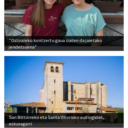
"Ostiraleko kontzertu gaua izaten da jaietako
jendetsuena"
San Bittorreko eta Santa Vitoriako audiogidak,
eskuragarri