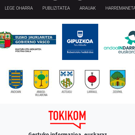
LEGE OHARRA
PUBLIZITATEA
ARAUAK
HARREMANET
Gertuko informazioa, euskaraz