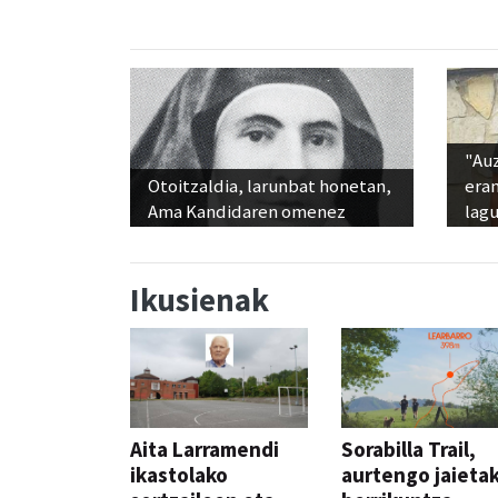
"Au
Otoitzaldia, larunbat honetan,
era
Ama Kandidaren omenez
lag
Ikusienak
Aita Larramendi
Sorabilla Trail,
ikastolako
aurtengo jaieta