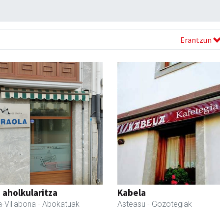
Erantzun
a aholkularitza
Kabela
-Villabona
- Abokatuak
Asteasu
- Gozotegiak