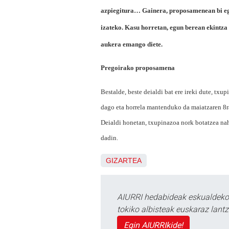
azpiegitura… Gainera, proposamenean bi egu
izateko. Kasu horretan, egun berean ekintza
aukera emango diete.
Pregoirako proposamena
Bestalde, beste deialdi bat ere ireki dute, tx
dago eta horrela mantenduko da maiatzaren 8ra
Deialdi honetan, txupinazoa nork botatzea nah
dadin.
GIZARTEA
AIURRI hedabideak eskualdeko n
tokiko albisteak euskaraz lan
Egin AIURRIkide!