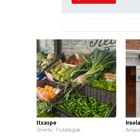
Itxaspe
Iraol
Urnieta
- Frutategiak
Amasa