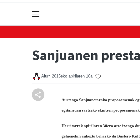
Sanjuanen prest
Aiurri
2015eko apirilaren 10a
Aurtengo Sanjuanetarako proposamenak egite
egitarauan sartzeko ekintzen proposamenak 
Herritarrek apirilaren 30era arte izango dut
gehienekin aukeztu beharko da Bastero Kult