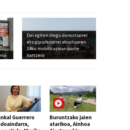
Dei egiten diegu donostiarrei
eta gipuzkoarrei abuztuaren
14ko mobilizazioan parte
ena
hartzera
nkal Guerrero
Buruntzako jaien
doaindarra,
atarikoa, Ainhoa