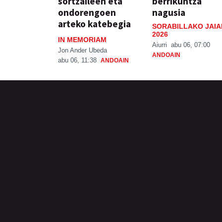
sortzaileen eta
berrikuntza
ondorengoen
nagusia
arteko katebegia
SORABILLAKO JAIA
2026
IN MEMORIAM
Aiurri
abu 06, 07:00
Jon Ander Ubeda
ANDOAIN
abu 06, 11:38
ANDOAIN