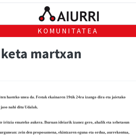
KOMUNITATEA
aketa martxan
n hasteko unea da. Festak ekainaren 19tik 24ra izango dira eta jaietako
jaso nahi ditu Udalak.
e iritzia emateko aukera. Buruan ideiarik izanez gero, ahalik eta xehetasun
urgunean: zein den proposamena, ekintzaren eguna eta ordua, aurrekontua,