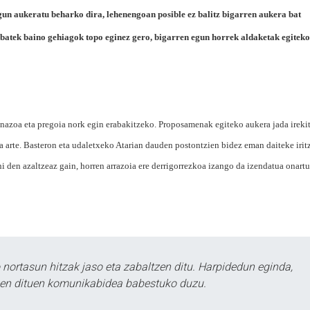
n aukeratu beharko dira, lehenengoan posible ez balitz bigarren aukera bat
 batek baino gehiagok topo eginez gero, bigarren egun horrek aldaketak egiteko
upinazoa eta pregoia nork egin erabakitzeko. Proposamenak egiteko aukera jada ireki
 arte. Basteron eta udaletxeko Atarian dauden postontzien bidez eman daiteke iritz
i den azaltzeaz gain, horren arrazoia ere derrigorrezkoa izango da izendatua onartu
ortasun hitzak jaso eta zabaltzen ditu. Harpidedun eginda,
tzen dituen komunikabidea babestuko duzu.