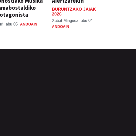
nostiako Musika
Aiertzarekin
amabostaldiko
BURUNTZAKO JAIAK
otagonista
2026
Xabat Minguez
abu 04
rri
abu 05
ANDOAIN
ANDOAIN