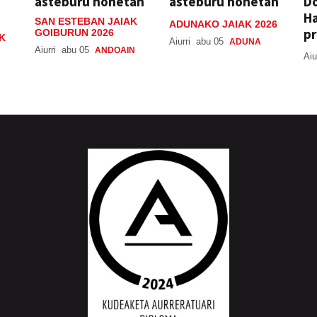
asteburu honetan
asteburu honetan
Do
H
SAN ESTEBAN JAIAK
ADUNAKO JAIAK 2026
pr
GOIBURUN 2026
K
Aiurri
abu 05
ADUNA
Aiurri
abu 05
ANDOAIN
Aiu