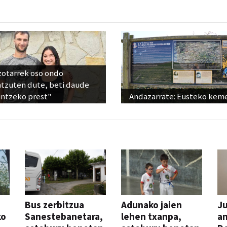
zotarrek oso ondo
ntzuten dute, beti daude
untzeko prest"
Andazarrate: Eusteko kem
Bus zerbitzua
Adunako jaien
Ju
ko
Sanestebanetara,
lehen txanpa,
an