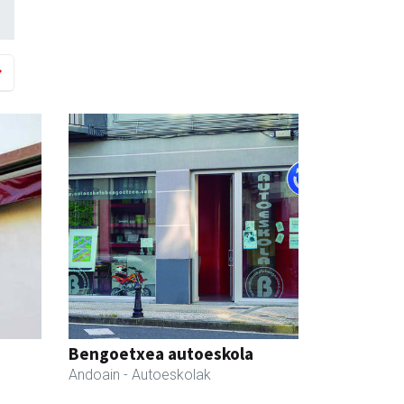
Bengoetxea autoeskola
Andoain
- Autoeskolak