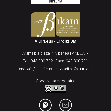
Aiurri.eus - Erroitz BM
Arantzibia plaza, 4-5 behea | ANDOAIN
Tel.: 943 300 732 | Faxa: 943 300 731
andoain@aiurri.eus | idazkaritza@aiurri.eus
Codesyntaxek garatua