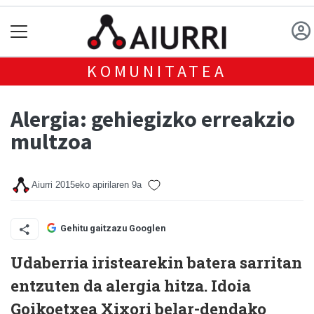
KOMUNITATEA
Alergia: gehiegizko erreakzio
multzoa
Aiurri
2015eko apirilaren 9a
Gehitu gaitzazu Googlen
Udaberria iristearekin batera sarritan
entzuten da alergia hitza. Idoia
Goikoetxea Xixori belar-dendako