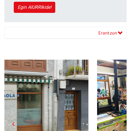
Egin AIURRIkide!
Erantzun
Previous
Next