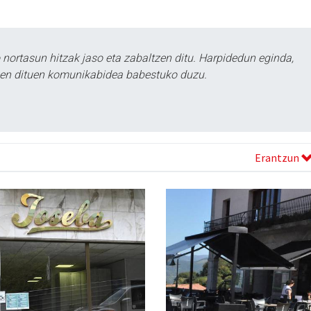
ortasun hitzak jaso eta zabaltzen ditu. Harpidedun eginda,
tzen dituen komunikabidea babestuko duzu.
Erantzun