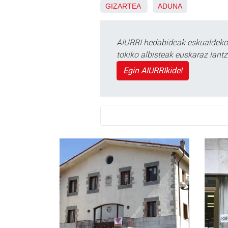
GIZARTEA
ADUNA
AIURRI hedabideak eskualdeko n
tokiko albisteak euskaraz lan
Egin AIURRIkide!