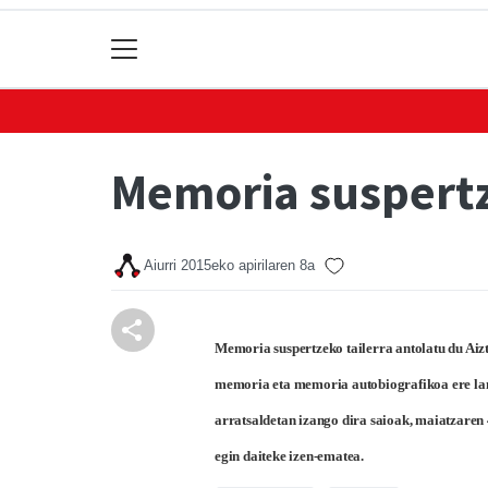
Memoria suspertz
Aiurri
2015eko apirilaren 8a
Memoria suspertzeko tailerra antolatu du Ai
memoria eta memoria autobiografikoa ere land
arratsaldetan izango dira saioak, maiatzaren 
egin daiteke izen-ematea.