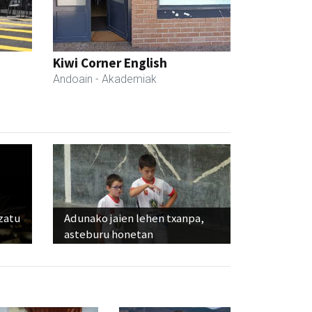
Kiwi Corner English
Andoain
- Akademiak
ozatu
Adunako jaien lehen txanpa,
asteburu honetan