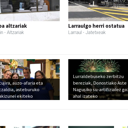
a altzariak
Larraulgo herri ostatua
in
- Altzariak
Larraul
- Jatetxeak
Lurraldebuseko zerbitzu
ujira, auzo-afaria eta
bereziak, Donostiako Aste
tzaldia, asteburuko
Nagusiko su-artifizialez g
akizunei ekiteko
ahal izateko