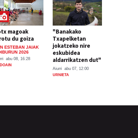
otx magoak
"Banakako
rotu du goiza
Txapelketan
jokatzeko nire
N ESTEBAN JAIAK
eskubidea
IBURUN 2026
aldarrikatzen dut"
rri
abu 08, 16:28
DOAIN
Aiurri
abu 07, 12:00
URNIETA