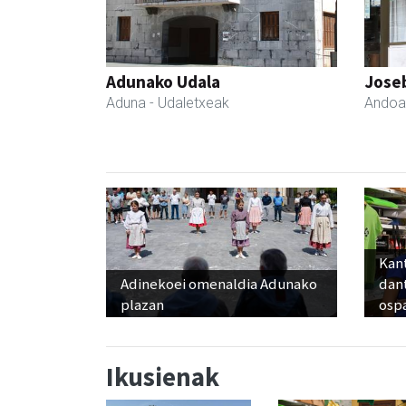
Adunako Udala
Joseb
Aduna
- Udaletxeak
Andoa
Kant
Adinekoei omenaldia Adunako
dan
plazan
osp
Ikusienak