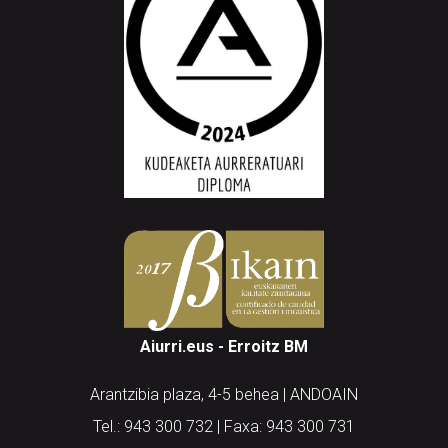
Aiurri.eus - Erroitz BM
Arantzibia plaza, 4-5 behea | ANDOAIN
Tel.: 943 300 732 | Faxa: 943 300 731