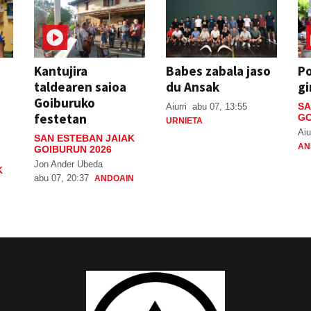
Kantujira
Babes zabala jaso
P
taldearen saioa
du Ansak
gi
Goiburuko
SA
Aiurri
abu 07, 13:55
festetan
GO
URNIETA
Aiu
SAN ESTEBAN JAIAK
AN
GOIBURUN 2026
Jon Ander Ubeda
K
abu 07, 20:37
ANDOAIN