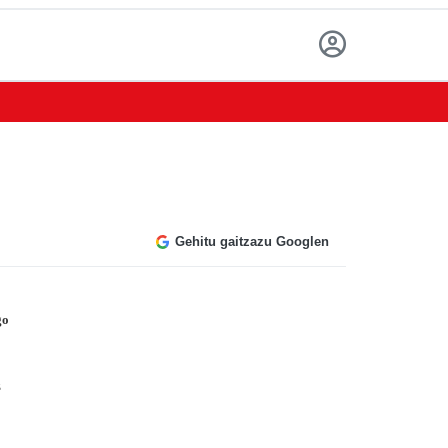
Gehitu gaitzazu Googlen
go
z