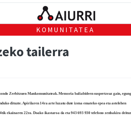
KOMUNITATEA
eko tailerra
ztondo Zerbitzuen Mankomunitateak. Memoria baliabideen suspertzeaz gain, egun
uko dituzte. Apirilaren 14ra arte luzatu dute izena emateko epea eta astelehen
4tik ekainaren 22ra. Doako ikastaroa da eta 943 693 930 telefono zenbakira deitu