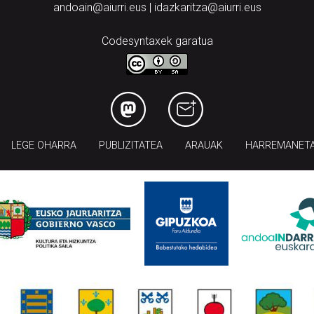
andoain@aiurri.eus | idazkaritza@aiurri.eus
Codesyntaxek garatua
LEGE OHARRA
PUBLIZITATEA
ARAUAK
HARREMANET