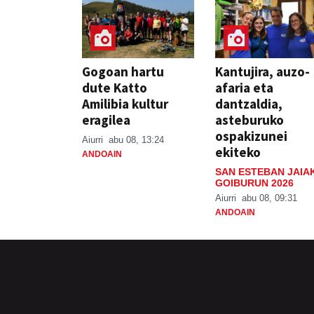
Gogoan hartu
Kantujira, auzo-
dute Katto
afaria eta
Amilibia kultur
dantzaldia,
eragilea
asteburuko
ospakizunei
Aiurri
abu 08, 13:24
ekiteko
ANDOAIN
SAN ESTEBAN JAIA
GOIBURUN 2026
Aiurri
abu 08, 09:31
ANDOAIN