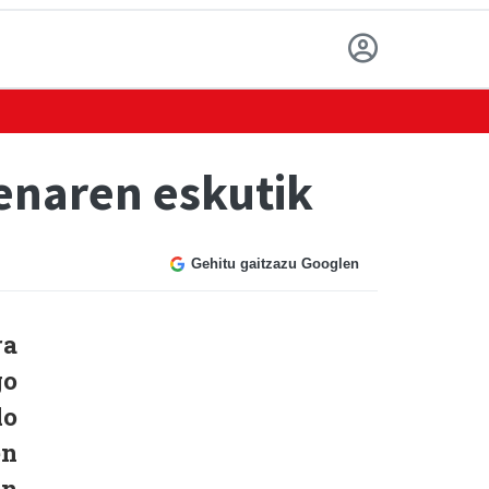
enaren eskutik
Gehitu gaitzazu Googlen
ra
go
do
en
en