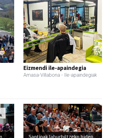
Eizmendi ile-apaindegia
Amasa-Villabona
- Ile-apaindegiak
n
Santioak laburbiltzeko bideo