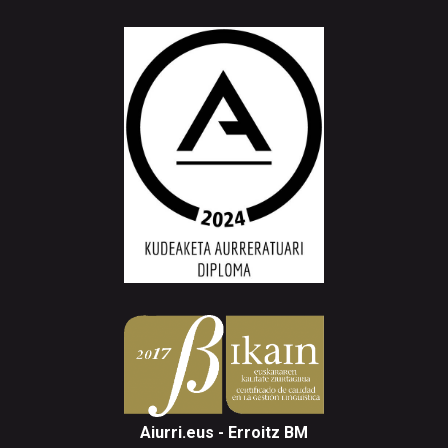
Aiurri.eus - Erroitz BM