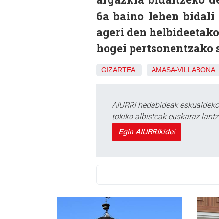
6a baino lehen bidali
ageri den helbideetako 
hogei pertsonentzako s
GIZARTEA
AMASA-VILLABONA
AIURRI hedabideak eskualdeko n
tokiko albisteak euskaraz lan
Egin AIURRIkide!