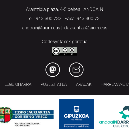
Arantzibia plaza, 4-5 behea | ANDOAIN
Tel.: 943 300 732 | Faxa: 943 300 731
andoain@aiurri.eus | idazkaritza@aiurri.eus
Codesyntaxek garatua
LEGE OHARRA
PUBLIZITATEA
ARAUAK
HARREMANET