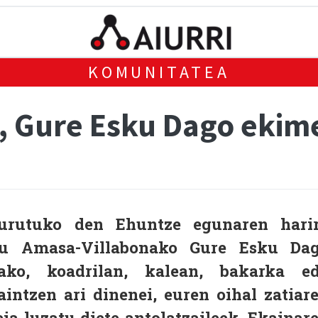
KOMUNITATEA
a, Gure Esku Dago ekim
burutuko den Ehuntze egunaren hari
 du Amasa-Villabonako Gure Esku Da
rako, koadrilan, kalean, bakarka e
intzen ari dinenei, euren oihal zatiar
ia luzatu diete antolatzaileek. Ekainar