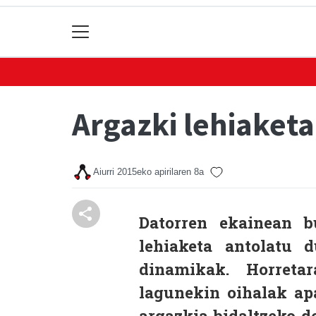
Argazki lehiaket
Aiurri
2015eko apirilaren 8a
Datorren ekainean 
lehiaketa antolatu
dinamikak. Horreta
lagunekin oihalak apa
argazkia bidaltzeko de