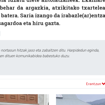
 behar da argazkia, atxikitako txartele
batera. Saria izango da irabazle(ar)entza
agardoa eta hiru gazta.
ortasun hitzak jaso eta zabaltzen ditu. Harpidedun eginda,
tzen dituen komunikabidea babestuko duzu.
Erantzun