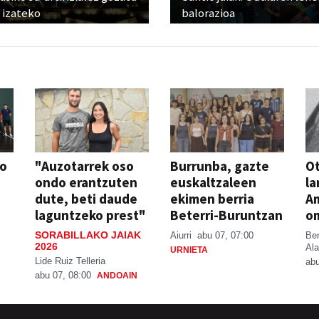
 izateko
balorazioa
so
"Auzotarrek oso
Burrunba, gazte
Ot
ondo erantzuten
euskaltzaleen
la
dute, beti daude
ekimen berria
A
laguntzeko prest"
Beterri-Buruntzan
o
SORABILLAKO JAIAK
Aiurri
abu 07, 07:00
Be
2026
Ala
URNIETA
Lide Ruiz Telleria
abu
abu 07, 08:00
ANDOAIN