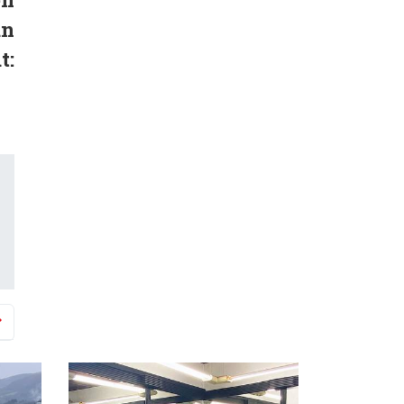
an
t: