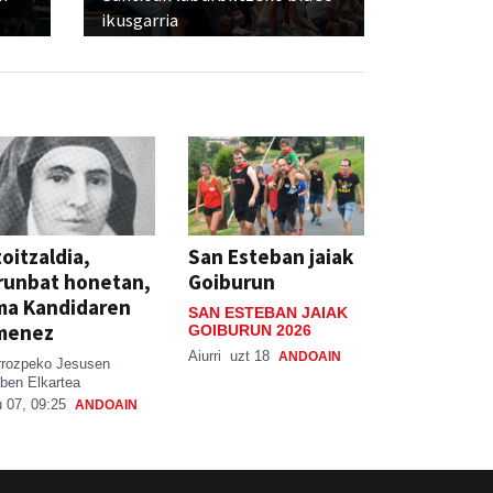
ikusgarria
oitzaldia,
San Esteban jaiak
runbat honetan,
Goiburun
ma Kandidaren
SAN ESTEBAN JAIAK
menez
GOIBURUN 2026
Aiurri
uzt 18
ANDOAIN
rrozpeko Jesusen
ben Elkartea
 07, 09:25
ANDOAIN