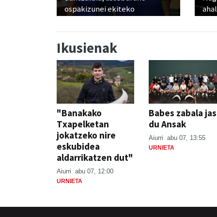
ospakizunei ekiteko
ahal
Ikusienak
"Banakako
Babes zabala ja
Txapelketan
du Ansak
jokatzeko nire
Aiurri
abu 07, 13:55
eskubidea
URNIETA
aldarrikatzen dut"
Aiurri
abu 07, 12:00
URNIETA