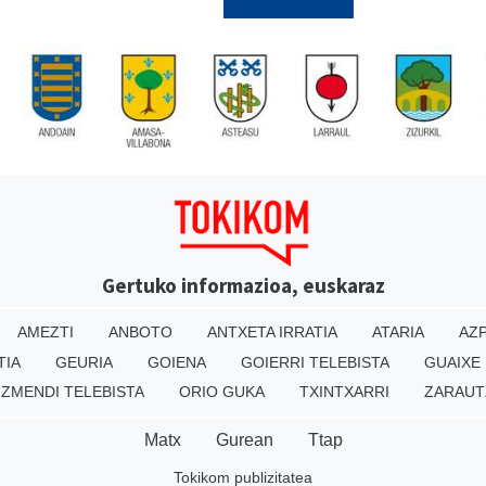
Gertuko informazioa, euskaraz
AMEZTI
ANBOTO
ANTXETA IRRATIA
ATARIA
AZP
TIA
GEURIA
GOIENA
GOIERRI TELEBISTA
GUAIXE
IZMENDI TELEBISTA
ORIO GUKA
TXINTXARRI
ZARAUT
Matx
Gurean
Ttap
Tokikom publizitatea