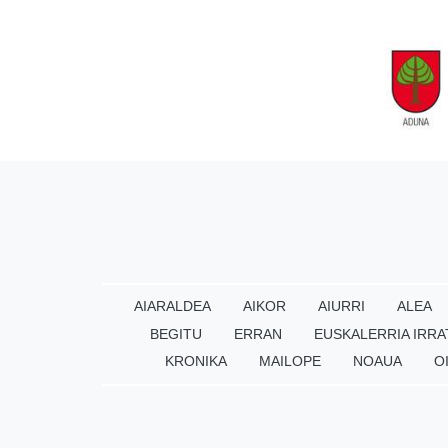
AIARALDEA
AIKOR
AIURRI
ALEA
BEGITU
ERRAN
EUSKALERRIA IRRA
KRONIKA
MAILOPE
NOAUA
O