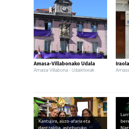
Amasa-Villabonako Udala
Iraol
Amasa-Villabona
- Udaletxeak
Amasa
Lur
Kantujira, auzo-afaria eta
ber
dantzaldia, asteburuko
Nagu