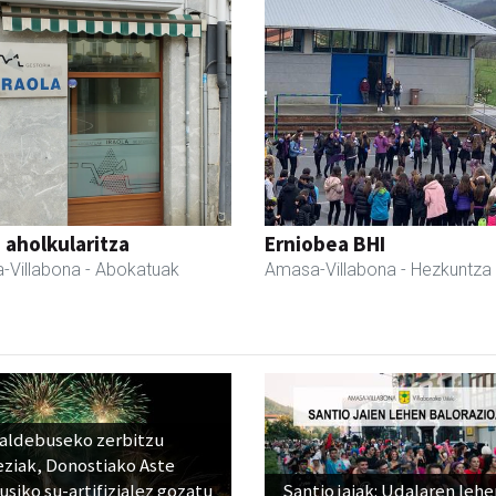
a aholkularitza
Erniobea BHI
-Villabona
- Abokatuak
Amasa-Villabona
- Hezkuntza
raldebuseko zerbitzu
eziak, Donostiako Aste
siko su-artifizialez gozatu
Santio jaiak: Udalaren lehe