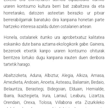
uraren kontsumo kultura berri bat zabaltzea da eta
horretarako, datozen asteetan beirazko ur pitxar
berrerabilgarriak banatuko dira kanpaina honetan parte
hartzeko interesa azaldu duten ostalarien artean.
Honela, ostalariek iturriko ura aprobetxatuz kalitatea
eskainiko dute baina aztarna ekologikorik gabe. Gainera,
bezeroek etxetik kanpo uraren kontsumo ohiturak
berritzea lortuko dugu kanpaina irauten duen denbora
tartetik harago.
Abaltzizketa, Aduna, Albiztur, Alegia, Alkiza, Amasa,
Amezketa, Andoain, Anoeta, Asteasu, Baliarrain, Bedaio,
Belauntza, Berastegi, Bidegoian, Elduain, Hernialde,
Ibarra, Ikaztegieta, Irura, Larraul, Leaburu, Lizartza,
Orendain, Orexa, Tolosa, Villabona eta Zizurkileko