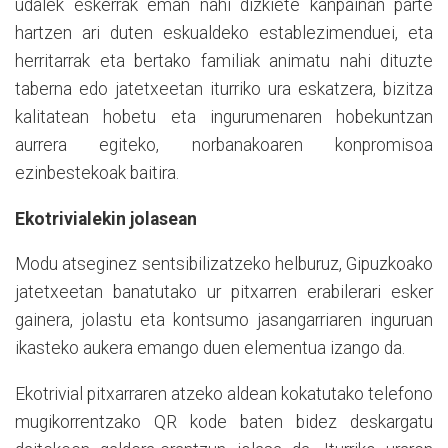
udalek eskerrak eman nahi dizkiete kanpainan parte
hartzen ari duten eskualdeko establezimenduei, eta
herritarrak eta bertako familiak animatu nahi dituzte
taberna edo jatetxeetan iturriko ura eskatzera, bizitza
kalitatean hobetu eta ingurumenaren hobekuntzan
aurrera egiteko, norbanakoaren konpromisoa
ezinbestekoak baitira.
Ekotrivialekin jolasean
Modu atseginez sentsibilizatzeko helburuz, Gipuzkoako
jatetxeetan banatutako ur pitxarren erabilerari esker
gainera, jolastu eta kontsumo jasangarriaren inguruan
ikasteko aukera emango duen elementua izango da.
Ekotrivial pitxarraren atzeko aldean kokatutako telefono
mugikorrentzako QR kode baten bidez deskargatu