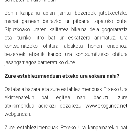
Behin kanpaina abian jarrita, bezeroek jatetxeetako
mahai gainean beirazko ur pitxarra topatuko dute,
Gipuzkoako uraren kalitatea bikaina dela gogoraraziz
eta iturriko litro bat ur eskatzera animatuz. Ura
kontsumitzeko ohitura aldaketa honen ondorioz,
bezeroek etxetik kanpo ura kontsumitzeko ohitura
jasangarriagoa barneratuko dute.
Zure establezimenduan etxeko ura eskaini nahi?
Ostalaria bazara eta zure establezimenduak Etxeko Ura
ekimenarekin bat egitea nahi baduzu, zure
atxikimendua adierazi dezakezu
www.ekogunea.net
webgunean.
Zure establezimenduak Etxeko Ura kanpainarekin bat