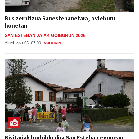
Bus zerbitzua Sanestebanetara, asteburu
honetan
SAN ESTEBAN JAIAK GOIBURUN 2026
Aiurri
abu 05, 07:00
ANDOAIN
Bisitariak hurbildu dira San Esteban egunean