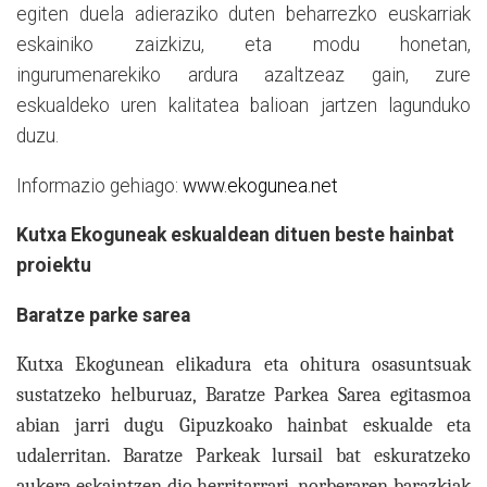
egiten duela adieraziko duten beharrezko eus­karriak
eskainiko zaizkizu, eta modu honetan,
ingurumenarekiko ardura azaltzeaz gain, zure
eskualdeko uren kalitatea balioan jartzen lagunduko
duzu.
Informazio gehiago:
www.ekogunea.net
Kutxa Ekoguneak eskualdean dituen beste hainbat
proiektu
Baratze parke sarea
Kutxa Ekogunean elikadura eta ohitura osasuntsuak
sustatzeko helburuaz, Baratze Parkea Sarea egitasmoa
abian jarri dugu Gipuzkoako hainbat eskualde eta
udalerritan. Baratze Parkeak lursail bat eskuratzeko
aukera eskaintzen dio herritarrari, norberaren barazkiak