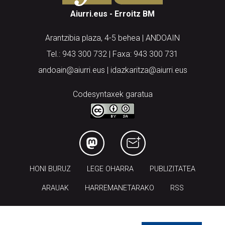
Aiurri.eus - Erroitz BM
Arantzibia plaza, 4-5 behea | ANDOAIN
Tel.: 943 300 732 | Faxa: 943 300 731
andoain@aiurri.eus | idazkaritza@aiurri.eus
Codesyntaxek garatua
HONI BURUZ
LEGE OHARRA
PUBLIZITATEA
ARAUAK
HARREMANETARAKO
RSS