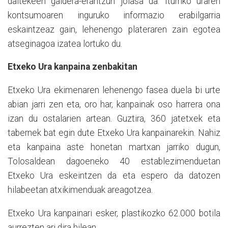
daitekeen galdera-erantzun jolasa da. Iturriko uraren
kontsumoaren inguruko informazio erabilgarria
eskaintzeaz gain, lehenengo plateraren zain egotea
atseginagoa izatea lortuko du.
Etxeko Ura kanpaina zenbakitan
Etxeko Ura ekimenaren lehenengo fasea duela bi urte
abian jarri zen eta, oro har, kanpainak oso harrera ona
izan du ostalarien artean. Guztira, 360 jatetxek eta
tabernek bat egin dute Etxeko Ura kanpainarekin. Nahiz
eta kanpaina aste honetan martxan jarriko dugun,
Tolosaldean dagoeneko 40 establezimenduetan
Etxeko Ura eskeintzen da eta espero da datozen
hilabeetan atxikimenduak areagotzea.
Etxeko Ura kanpainari esker, plastikozko 62.000 botila
aurrezten ari dira hilean.