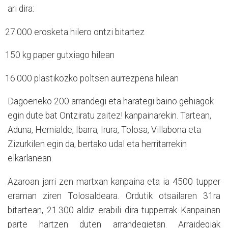
ari dira:
27.000 erosketa
hilero ontzi bitartez
150 kg paper
gutxiago hilean
16.000 plastikozko poltsen aurrezpena
hilean
Dagoeneko 200 arrandegi eta harategi baino gehiagok
egin dute bat Ontziratu zaitez! kanpainarekin. Tartean,
Aduna, Hernialde, Ibarra, Irura, Tolosa, Villabona eta
Zizurkilen egin da, bertako udal eta herritarrekin
elkarlanean.
Azaroan jarri zen martxan kanpaina eta ia 4500 tupper
eraman ziren Tolosaldeara. Ordutik otsailaren 31ra
bitartean, 21.300 aldiz erabili dira tupperrak Kanpainan
parte hartzen duten arrandegietan. Arraidegiak