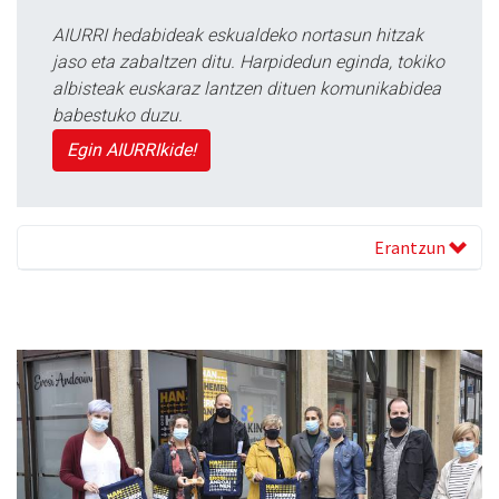
AIURRI hedabideak eskualdeko nortasun hitzak
jaso eta zabaltzen ditu. Harpidedun eginda, tokiko
albisteak euskaraz lantzen dituen komunikabidea
babestuko duzu.
Egin AIURRIkide!
Erantzun