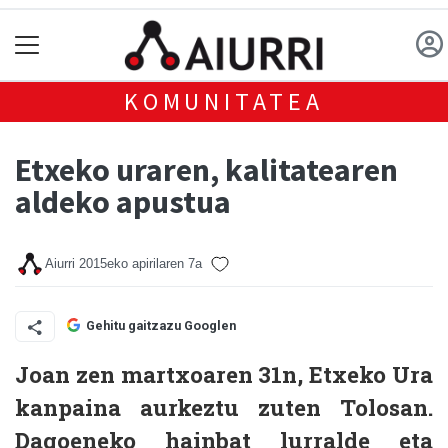
KOMUNITATEA
Etxeko uraren, kalitatearen
aldeko apustua
Aiurri
2015eko apirilaren 7a
Gehitu gaitzazu Googlen
Joan zen martxoaren 31n, Etxeko Ura
kanpaina aurkeztu zuten Tolosan.
Dagoeneko hainbat lurralde eta