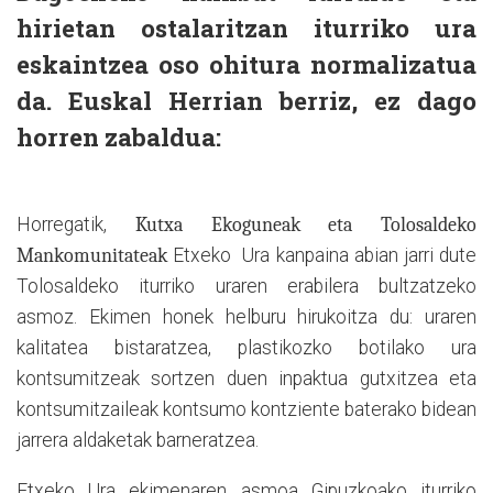
hirietan ostalaritzan iturriko ura
eskaintzea oso ohitura normalizatua
da. Euskal Herrian berriz, ez dago
horren zabaldua:
Horregatik,
Kutxa Ekoguneak eta Tolosaldeko
Mankomunitateak
Etxeko
Ura kanpaina abian jarri dute
Tolosaldeko iturriko uraren erabilera bultzatzeko
asmoz. Ekimen honek helburu hirukoitza du: uraren
kalitatea bistaratzea, plastikozko botilako ura
kontsumitzeak sortzen duen inpaktua gutxitzea eta
kontsumitzaileak kontsumo kontziente baterako bidean
jarrera aldaketak barneratzea.
Etxeko Ura ekimenaren asmoa Gipuzkoako iturriko