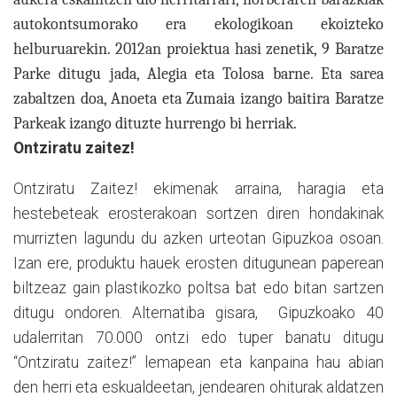
autokontsumorako era ekologikoan ekoizteko
helburuarekin. 2012an proiektua hasi zenetik, 9 Baratze
Parke ditugu jada, Alegia eta Tolosa barne. Eta sarea
zabaltzen doa, Anoeta eta Zumaia izango baitira Baratze
Parkeak izango dituzte hurrengo bi herriak.
Ontziratu zaitez!
Ontziratu Zaitez! ekimenak arraina, haragia eta
hestebeteak erosterakoan sortzen diren hondakinak
murrizten lagundu du azken urteotan Gipuzkoa osoan.
Izan ere, produktu hauek erosten ditugunean paperean
biltzeaz gain plastikozko poltsa bat edo bitan sartzen
ditugu ondoren. Alternatiba gisara,
Gipuzkoako 40
udalerritan 70.000 ontzi edo tuper banatu ditugu
“Ontziratu zaitez!” lemapean eta kanpaina hau abian
den herri eta eskualdeetan, jendearen ohiturak aldatzen