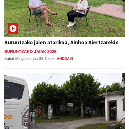
Buruntzako jaien atarikoa, Ainhoa Aiertzarekin
BURUNTZAKO JAIAK 2026
Xabat Minguez
abu 04, 07:05
ANDOAIN