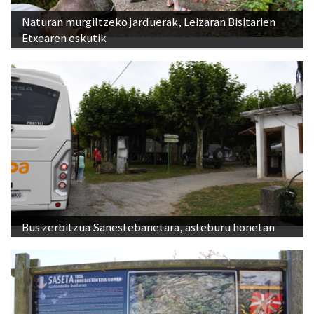
Naturan murgiltzeko jarduerak, Leizaran Bisitarien
Etxearen eskutik
Bus zerbitzua Sanestebanetara, asteburu honetan