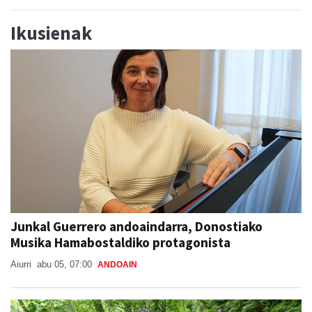
Ikusienak
Junkal Guerrero andoaindarra, Donostiako
Musika Hamabostaldiko protagonista
Aiurri
abu 05, 07:00
ANDOAIN