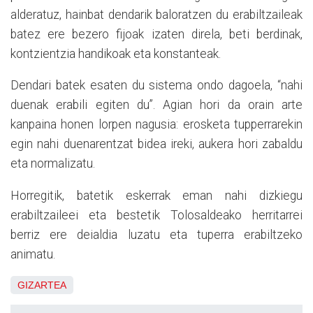
alderatuz, hainbat dendarik baloratzen du erabiltzaileak
batez ere bezero fijoak izaten direla, beti berdinak,
kontzientzia handikoak eta konstanteak.
Dendari batek esaten du sistema ondo dagoela, “nahi
duenak erabili egiten du”. Agian hori da orain arte
kanpaina honen lorpen nagusia: erosketa tupperrarekin
egin nahi duenarentzat bidea ireki, aukera hori zabaldu
eta normalizatu.
Horregitik, batetik eskerrak eman nahi dizkiegu
erabiltzaileei eta bestetik Tolosaldeako herritarrei
berriz ere deialdia luzatu eta tuperra erabiltzeko
animatu.
GIZARTEA