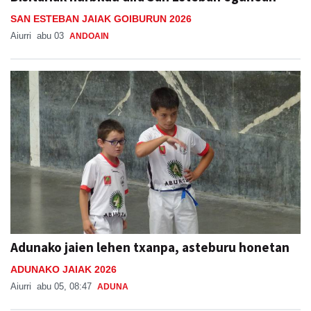
SAN ESTEBAN JAIAK GOIBURUN 2026
Aiurri
abu 03
ANDOAIN
Adunako jaien lehen txanpa, asteburu honetan
ADUNAKO JAIAK 2026
Aiurri
abu 05, 08:47
ADUNA