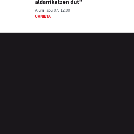
aldarrikatzen dut"
Aiurri
abu 07, 12:00
URNIETA