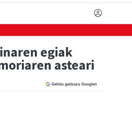
inaren egiak
moriaren asteari
Gehitu gaitzazu Googlen