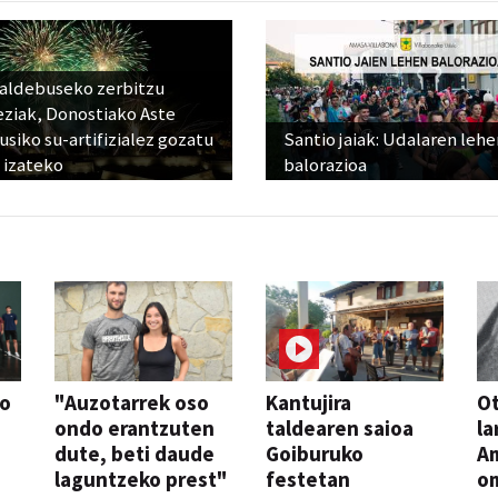
raldebuseko zerbitzu
eziak, Donostiako Aste
siko su-artifizialez gozatu
Santio jaiak: Udalaren lehe
 izateko
balorazioa
so
"Auzotarrek oso
Kantujira
Ot
ondo erantzuten
taldearen saioa
la
dute, beti daude
Goiburuko
A
laguntzeko prest"
festetan
o