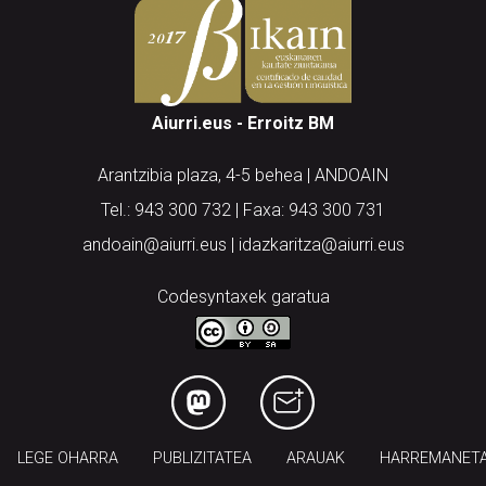
Aiurri.eus - Erroitz BM
Arantzibia plaza, 4-5 behea | ANDOAIN
Tel.: 943 300 732 | Faxa: 943 300 731
andoain@aiurri.eus | idazkaritza@aiurri.eus
Codesyntaxek garatua
LEGE OHARRA
PUBLIZITATEA
ARAUAK
HARREMANET