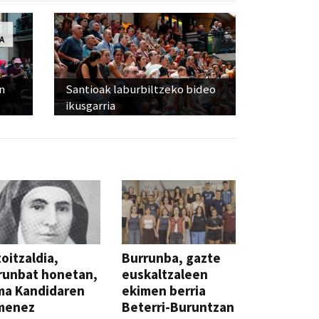
n
Santioak laburbiltzeko bideo
ikusgarria
oitzaldia,
Burrunba, gazte
runbat honetan,
euskaltzaleen
ma Kandidaren
ekimen berria
menez
Beterri-Buruntzan