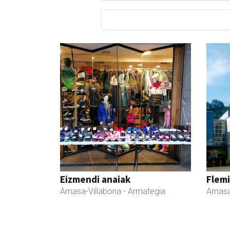
Eizmendi anaiak
Flemi
Amasa-Villabona
- Armategia
Amasa