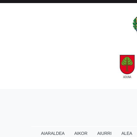
AIARALDEA
AIKOR
AIURRI
ALEA