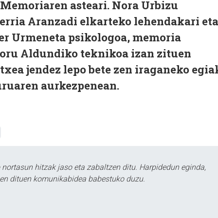
n Memoriaren asteari. Nora Urbizu
erria Aranzadi elkarteko lehendakari et
ier Urmeneta psikologoa, memoria
Foru Aldundiko teknikoa izan zituen
etxea jendez lepo bete zen iraganeko egia
uruaren aurkezpenean.
ortasun hitzak jaso eta zabaltzen ditu. Harpidedun eginda,
tzen dituen komunikabidea babestuko duzu.