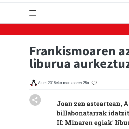
Frankismoaren az
liburua aurkeztu
Aiurri
2015eko martxoaren 25a
Joan zen asteartean, A
billabonatarrak idatz
II: Minaren egiak' lib