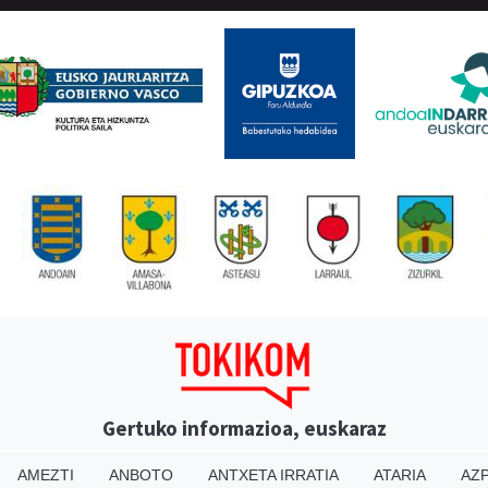
Gertuko informazioa, euskaraz
AMEZTI
ANBOTO
ANTXETA IRRATIA
ATARIA
AZP