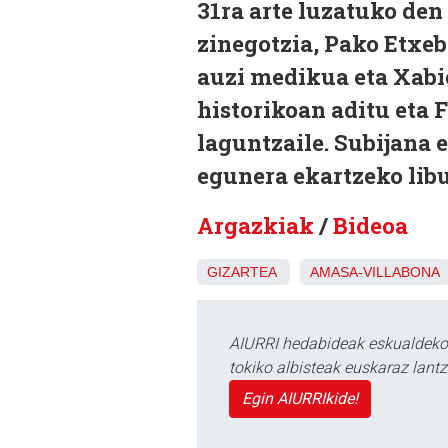
31ra arte luzatuko de
zinegotzia, Pako Etxeb
auzi medikua eta Xab
historikoan aditu eta 
laguntzaile. Subijana 
egunera ekartzeko lib
Argazkiak
/
Bideoa
GIZARTEA
AMASA-VILLABONA
AIURRI hedabideak eskualdeko n
tokiko albisteak euskaraz lan
Egin AIURRIkide!