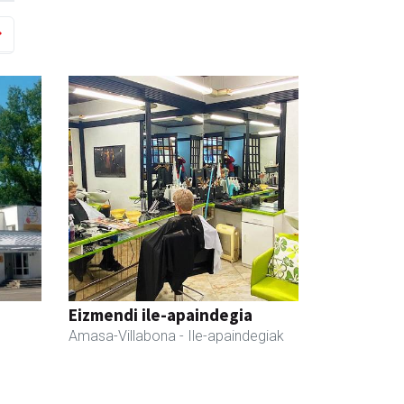
Eizmendi ile-apaindegia
Amasa-Villabona
- Ile-apaindegiak