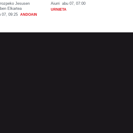
rrozpeko Jesusen
Aiurri
abu 07, 07:00
ben Elkartea
URNIETA
 07, 09:25
ANDOAIN