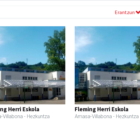
Erantzun
ng Herri Eskola
Fleming Herri Eskola
-Villabona
- Hezkuntza
Amasa-Villabona
- Hezkuntza