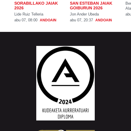
SORABILLAKO JAIAK
SAN ESTEBAN JAIAK
Be
2026
GOIBURUN 2026
Ala
Lide Ruiz Telleria
Jon Ander Ubeda
abu
abu 07, 08:00
abu 07, 20:37
ANDOAIN
ANDOAIN