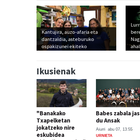
Lur
Kantujira, auzo-afaria eta
ber
dantzaldia, asteburuko
Nagu
ospakizunei ekiteko
ahal
Ikusienak
"Banakako
Babes zabala ja
Txapelketan
du Ansak
jokatzeko nire
Aiurri
abu 07, 13:55
eskubidea
URNIETA