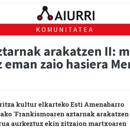
KOMUNITATEA
tarnak arakatzen II: m
z eman zaio hasiera Me
ritza kultur elkarteko Esti Amenabarro
itako 'Frankismoaren aztarnak arakatzen
urua aurkeztuz ekin zitzaion martxoaren