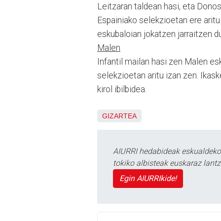
Leitzaran taldean hasi, eta Donost
Espainiako selekzioetan ere aritu
eskubaloian jokatzen jarraitzen du
Malen
Infantil mailan hasi zen Malen es
selekzioetan aritu izan zen. Ikas
kirol ibilbidea.
GIZARTEA
AIURRI hedabideak eskualdeko n
tokiko albisteak euskaraz lan
Egin AIURRIkide!