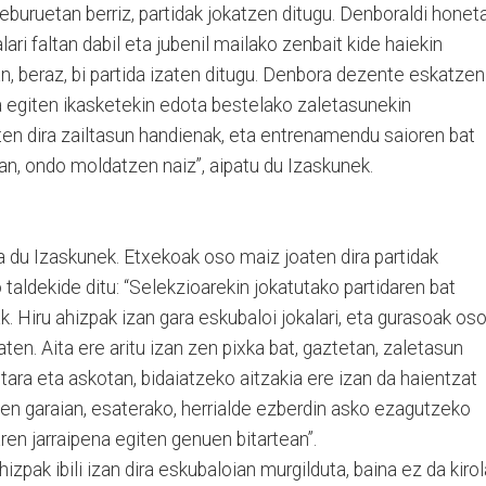
eburuetan berriz, partidak jokatzen ditugu. Denboraldi honet
ari faltan dabil eta jubenil mailako zenbait kide haiekin
n, beraz, bi partida izaten ditugu. Denbora dezente eskatzen
ila egiten ikasketekin edota bestelako zaletasunekin
ten dira zailtasun handienak, eta entrenamendu saioren bat
ean, ondo moldatzen naiz”, aipatu du Izaskunek.
du Izaskunek. Etxekoak oso maiz joaten dira partidak
 taldekide ditu: “Selekzioarekin jokatutako partidaren bat
ak. Hiru ahizpak izan gara eskubaloi jokalari, eta gurasoak os
aten. Aita ere aritu izan zen pixka bat, gaztetan, zaletasun
etara eta askotan, bidaiatzeko aitzakia ere izan da haientzat
 zen garaian, esaterako, herrialde ezberdin asko ezagutzeko
ren jarraipena egiten genuen bitartean”.
hizpak ibili izan dira eskubaloian murgilduta, baina ez da kirol