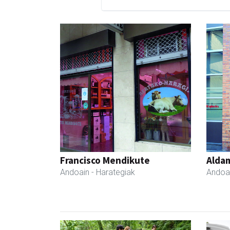
Francisco Mendikute
Aldam
Andoain
- Harategiak
Andoa