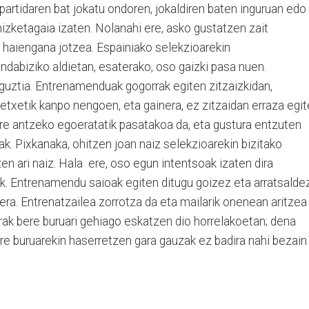
“partidaren bat jokatu ondoren, jokaldiren baten inguruan edo
 hizketagaia izaten. Nolanahi ere, asko gustatzen zait
haiengana jotzea. Espainiako selekzioarekin
dabiziko aldietan, esaterako, oso gaizki pasa nuen.
 guztia. Entrenamenduak gogorrak egiten zitzaizkidan,
etxetik kanpo nengoen, eta gainera, ez zitzaidan erraza egi
 ere antzeko egoeratatik pasatakoa da, eta gustura entzuten
. Pixkanaka, ohitzen joan naiz selekzioarekin bizitako
en ari naiz. Hala ere, oso egun intentsoak izaten dira
k. Entrenamendu saioak egiten ditugu goizez eta arratsaldez
nera. Entrenatzailea zorrotza da eta mailarik onenean aritzea
rak bere buruari gehiago eskatzen dio horrelakoetan; dena
re buruarekin haserretzen gara gauzak ez badira nahi bezain