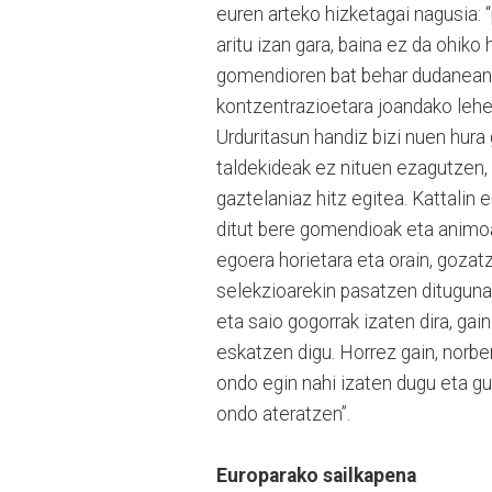
euren arteko hizketagai nagusia: 
aritu izan gara, baina ez da ohiko
gomendioren bat behar dudanean 
kontzentrazioetara joandako lehen
Urduritasun handiz bizi nuen hura
taldekideak ez nituen ezagutzen, 
gaztelaniaz hitz egitea. Kattalin
ditut bere gomendioak eta animoak
egoera horietara eta orain, gozatz
selekzioarekin pasatzen dituguna
eta saio gogorrak izaten dira, gai
eskatzen digu. Horrez gain, norbe
ondo egin nahi izaten dugu eta gu
ondo ateratzen”.
Europarako sailkapena