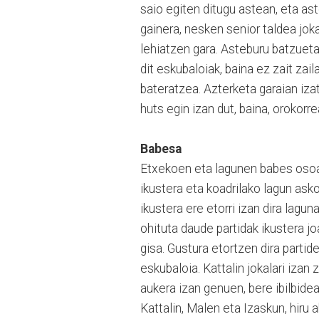
saio egiten ditugu astean, eta ast
gainera, nesken senior taldea jokal
lehiatzen gara. Asteburu batzueta
dit eskubaloiak, baina ez zait za
bateratzea. Azterketa garaian iza
huts egin izan dut, baina, orokorr
Babesa
Etxekoen eta lagunen babes osoa 
ikustera eta koadrilako lagun asko
ikustera ere etorri izan dira lagun
ohituta daude partidak ikustera jo
gisa. Gustura etortzen dira partid
eskubaloia. Kattalin jokalari izan
aukera izan genuen, bere ibilbidea
Kattalin, Malen eta Izaskun, hiru a