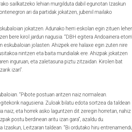
ako sailkatzeko lehian murgilduta dabil egunotan Izaskun
ntenegron ari da partidak jokatzen, jubenil mailako
eskubaloian jokatzen. Adunako herri eskolan egin zituen lehe
zen bere kirol jardun nagusia. “DBH egitera Andoainera etorr
n eskubaloian jolasten. Ahizpek ere halaxe egin zuten nire
ikusitakoa nintzen eta baita mundialak ere. Ahizpak jokatzen
aren inguruan, eta zaletasuna piztu zitzaidan. Kirolen bat
arik izan”.
baloian. “Pibote postuan aritzen naiz normalean.
gitekorik nagusiena. Zuloak bilatu edota sortzea da taldean
a naiz, eta horrek asko laguntzen dit zeregin horretan, nahiz
pak postu berdinean aritu izan gara”, azaldu du.
da Izaskun, Leitzaran taldean. “Bi ordutako hiru entrenamend