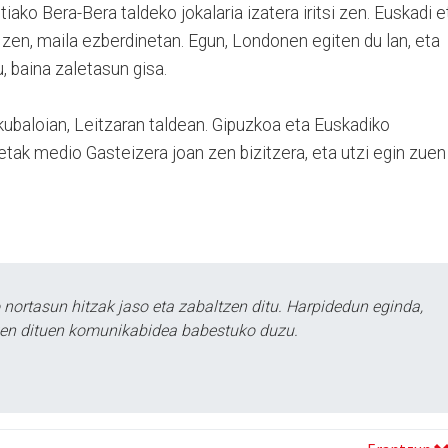
iako Bera-Bera taldeko jokalaria izatera iritsi zen. Euskadi e
 zen, maila ezberdinetan. Egun, Londonen egiten du lan, eta
, baina zaletasun gisa.
kubaloian, Leitzaran taldean. Gipuzkoa eta Euskadiko
ketak medio Gasteizera joan zen bizitzera, eta utzi egin zuen
ortasun hitzak jaso eta zabaltzen ditu. Harpidedun eginda,
tzen dituen komunikabidea babestuko duzu.