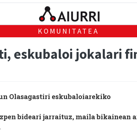
KOMUNITATEA
i, eskubaloi jokalari fi
un Olasagastiri eskubaloiarekiko
zpen bideari jarraituz, maila bikainean a
.