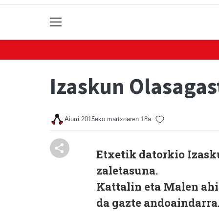
Izaskun Olasagast
Aiurri
2015eko martxoaren 18a
Etxetik datorkio Izask
zaletasuna.
Kattalin eta Malen ahi
da gazte andoaindarra