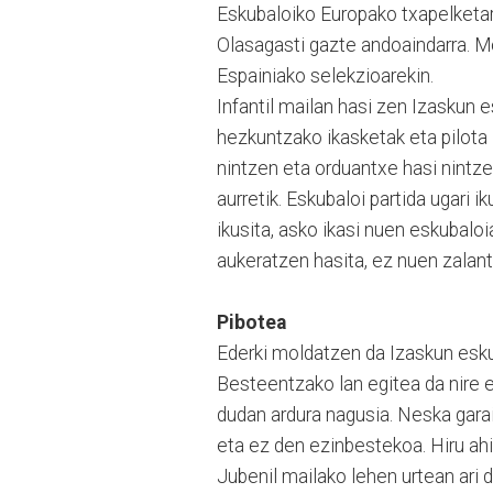
Eskubaloiko Europako txapelketar
Olasagasti gazte andoaindarra. Mo
Espainiako selekzioarekin.
Infantil mailan hasi zen Izaskun 
hezkuntzako ikasketak eta pilota 
nintzen eta orduantxe hasi nintze
aurretik. Eskubaloi partida ugari 
ikusita, asko ikasi nuen eskubaloi
aukeratzen hasita, ez nuen zalantz
Pibotea
Ederki moldatzen da Izaskun esku
Besteentzako lan egitea da nire e
dudan ardura nagusia. Neska garai
eta ez den ezinbestekoa. Hiru ahiz
Jubenil mailako lehen urtean ari 