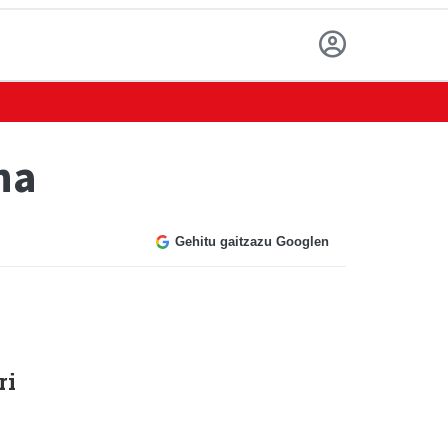
na
Gehitu gaitzazu Googlen
ri