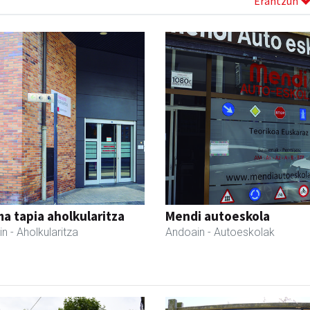
Erantzun
a tapia aholkularitza
Mendi autoeskola
in
- Aholkularitza
Andoain
- Autoeskolak