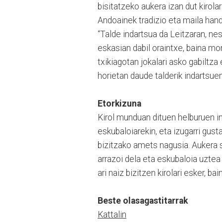
bisitatzeko aukera izan dut kirolar
Andoainek tradizio eta maila hand
“Talde indartsua da Leitzaran, ne
eskasian dabil oraintxe, baina m
txikiagotan jokalari asko gabiltza 
horietan daude talderik indartsue
Etorkizuna
Kirol munduan dituen helburuen in
eskubaloiarekin, eta izugarri gusta
bizitzako amets nagusia. Aukera s
arrazoi dela eta eskubaloia uztea
ari naiz bizitzen kirolari esker, ba
Beste olasagastitarrak
Kattalin