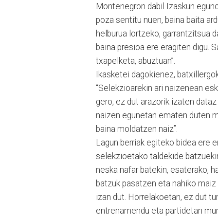
Montenegron dabil Izaskun egunot
poza sentitu nuen, baina baita ard
helburua lortzeko, garrantzitsua 
baina presioa ere eragiten digu.
txapelketa, abuztuan”.
Ikasketei dagokienez, batxillergo
“Selekzioarekin ari naizenean esk
gero, ez dut arazorik izaten dataz
naizen egunetan ematen duten mat
baina moldatzen naiz”.
Lagun berriak egiteko bidea ere 
selekzioetako taldekide batzuekin
neska nafar batekin, esaterako, 
batzuk pasatzen eta nahiko maiz h
izan dut. Horrelakoetan, ez dut tu
entrenamendu eta partidetan murgi