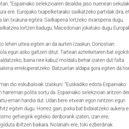
an. “Espainiako selekzioaren deialdia jaso nuenean sekula
ura ere. Europako txapelketarako sailkatzeko partidak dira, e
da lan txukuna egitea. Sailkapena lortzeko itxaropena dugu,
 Sailkatzea lortzen badugu, Macedonian jokatuko dugu Europa
ko lehen urtea egiten ari da aurten Izaskun, Donostian.
ola egun asko galtzen ditut. Tartean azterketaren bat egoki
 aldatzeko, baina nire kabuz moldatu behar izaten dut falta
eria errekuperatzeko. Batzuetan aldapa gora egiten da hor
eman dio eskubaloiak Izaskuni: “Euskadiko edota Espainiako
 harreman polita sortu da. Espainiako selekzioan aritzen de
hartu-eman handia dut. Udan bere etxean egon nintzen egun
itz egiten dugu. Horrez gain, pixka bat bidaiatzeko aukera e
rismo gehiegirik egiteko denborarik izaten, izan ere,
lduta ibiltzen baikara. Nolanahi ere, toki ezberdinak