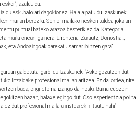
i esker”, azaldu du.
ia du eskubaloiari dagokionez. Hala aipatu du Izaskunek:
sken mailan bereziki. Senior mailako nesken taldea jokalari
omentu puntual bateko arazoa besterik ez da. Kategoria
eta maila onean, gainera. Errenteria, Zarautz, Donostia...,
nak, eta Andoaingoak parekatu samar ibiltzen gara”.
guruan galdetuta, garbi du Izaskunek: “Asko gozatzen dut
tuko litzaidake profesional mailan aritzea. Ez da, ordea, nire
ortzen bada, ongi-etorria izango da, noski. Baina edozein
 egokitzen bazait, halaxe egingo dut. Oso esperientzia polit
ina ez dut profesional mailara iristearekin itsutu nahi”.