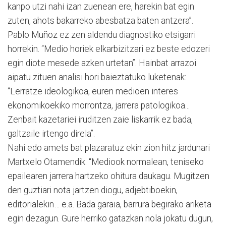
kanpo utzi nahi izan zuenean ere, harekin bat egin
zuten, ahots bakarreko abesbatza baten antzera”.
Pablo Muñoz ez zen aldendu diagnostiko etsigarri
horrekin. “Medio horiek elkarbizitzari ez beste edozeri
egin diote mesede azken urtetan”. Hainbat arrazoi
aipatu zituen analisi hori baieztatuko luketenak:
“Lerratze ideologikoa, euren medioen interes
ekonomikoekiko morrontza, jarrera patologikoa...
Zenbait kazetariei iruditzen zaie liskarrik ez bada,
galtzaile irtengo direla”.
Nahi edo amets bat plazaratuz ekin zion hitz jardunari
Martxelo Otamendik. “Mediook normalean, teniseko
epailearen jarrera hartzeko ohitura daukagu. Mugitzen
den guztiari nota jartzen diogu, adjebtiboekin,
editorialekin… e.a. Bada garaia, barrura begirako ariketa
egin dezagun. Gure herriko gatazkan nola jokatu dugun,