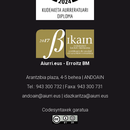
Aiurri.eus - Erroitz BM
Arantzibia plaza, 4-5 behea | ANDOAIN
Tel.: 943 300 732 | Faxa: 943 300 731
andoain@aiurri.eus | idazkaritza@aiurri.eus
Codesyntaxek garatua