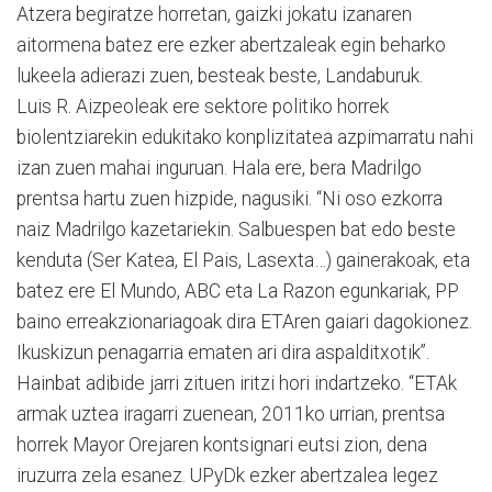
Atzera begiratze horretan, gaizki jokatu izanaren
aitormena batez ere ezker abertzaleak egin beharko
lukeela adierazi zuen, besteak beste, Landaburuk.
Luis R. Aizpeoleak ere sektore politiko horrek
biolentziarekin edukitako konplizitatea azpimarratu nahi
izan zuen mahai inguruan. Hala ere, bera Madrilgo
prentsa hartu zuen hizpide, nagusiki. “Ni oso ezkorra
naiz Madrilgo kazetariekin. Salbuespen bat edo beste
kenduta (Ser Katea, El Pais, Lasexta…) gainerakoak, eta
batez ere El Mundo, ABC eta La Razon egunkariak, PP
baino erreakzionariagoak dira ETAren gaiari dagokionez.
Ikuskizun penagarria ematen ari dira aspalditxotik”.
Hainbat adibide jarri zituen iritzi hori indartzeko. “ETAk
armak uztea iragarri zuenean, 2011ko urrian, prentsa
horrek Mayor Orejaren kontsignari eutsi zion, dena
iruzurra zela esanez. UPyDk ezker abertzalea legez