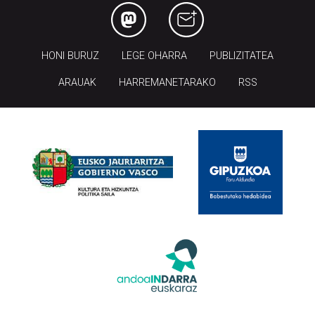
HONI BURUZ
LEGE OHARRA
PUBLIZITATEA
ARAUAK
HARREMANETARAKO
RSS