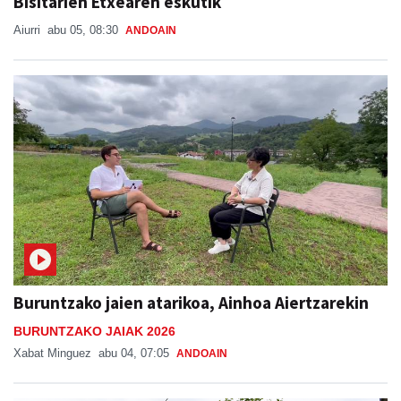
Bisitarien Etxearen eskutik
Aiurri
abu 05, 08:30
ANDOAIN
Buruntzako jaien atarikoa, Ainhoa Aiertzarekin
BURUNTZAKO JAIAK 2026
Xabat Minguez
abu 04, 07:05
ANDOAIN