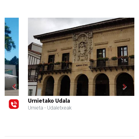
Previous
Next
Urnietako Udala
Urnieta
- Udaletxeak