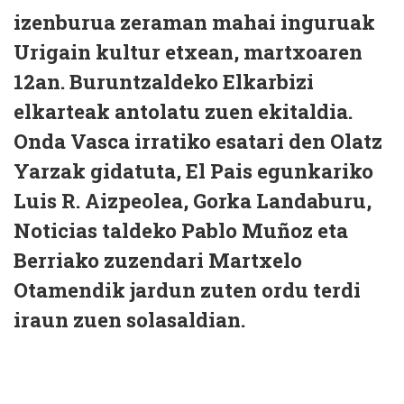
izenburua zeraman mahai inguruak
Urigain kultur etxean, martxoaren
12an. Buruntzaldeko Elkarbizi
elkarteak antolatu zuen ekitaldia.
Onda Vasca irratiko esatari den Olatz
Yarzak gidatuta, El Pais egunkariko
Luis R. Aizpeolea, Gorka Landaburu,
Noticias taldeko Pablo Muñoz eta
Berriako zuzendari Martxelo
Otamendik jardun zuten ordu terdi
iraun zuen solasaldian.