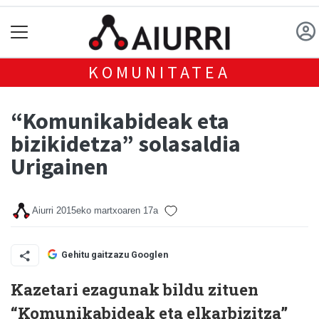
KOMUNITATEA
“Komunikabideak eta
bizikidetza” solasaldia
Urigainen
Aiurri
2015eko martxoaren 17a
Gehitu gaitzazu Googlen
Kazetari ezagunak bildu zituen
“Komunikabideak eta elkarbizitza”