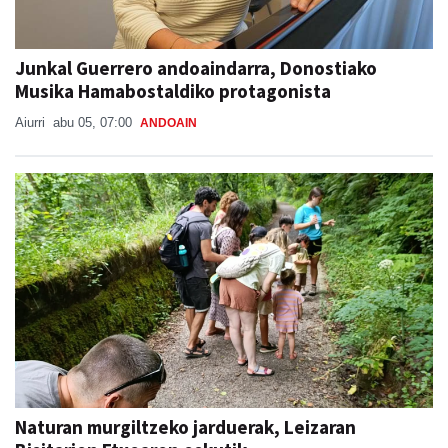
Junkal Guerrero andoaindarra, Donostiako
Musika Hamabostaldiko protagonista
Aiurri
abu 05, 07:00
ANDOAIN
Naturan murgiltzeko jarduerak, Leizaran