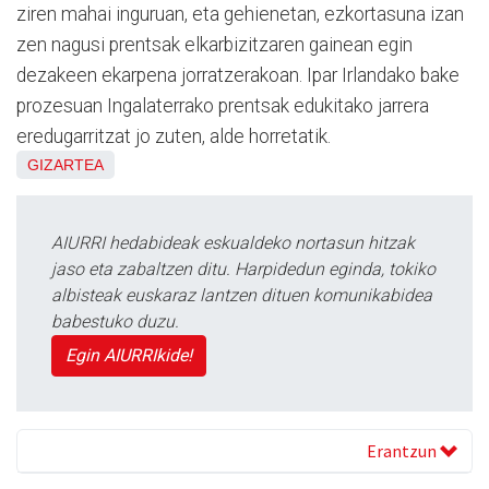
ziren mahai inguruan, eta gehienetan, ezkortasuna izan
zen nagusi prentsak elkarbizitzaren gainean egin
dezakeen ekarpena jorratzerakoan. Ipar Irlandako bake
prozesuan Ingalaterrako prentsak edukitako jarrera
eredugarritzat jo zuten, alde horretatik.
GIZARTEA
AIURRI hedabideak eskualdeko nortasun hitzak
jaso eta zabaltzen ditu. Harpidedun eginda, tokiko
albisteak euskaraz lantzen dituen komunikabidea
babestuko duzu.
Egin AIURRIkide!
Erantzun