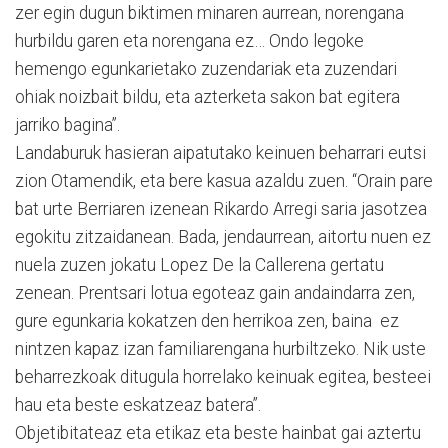
zer egin dugun biktimen minaren aurrean, norengana
hurbildu garen eta norengana ez… Ondo legoke
hemengo egunkarietako zuzendariak eta zuzendari
ohiak noizbait bildu, eta azterketa sakon bat egitera
jarriko bagina”.
Landaburuk hasieran aipatutako keinuen beharrari eutsi
zion Otamendik, eta bere kasua azaldu zuen. “Orain pare
bat urte Berriaren izenean Rikardo Arregi saria jasotzea
egokitu zitzaidanean. Bada, jendaurrean, aitortu nuen ez
nuela zuzen jokatu Lopez De la Callerena gertatu
zenean. Prentsari lotua egoteaz gain andaindarra zen,
gure egunkaria kokatzen den herrikoa zen, baina ez
nintzen kapaz izan familiarengana hurbiltzeko. Nik uste
beharrezkoak ditugula horrelako keinuak egitea, besteei
hau eta beste eskatzeaz batera”.
Objetibitateaz eta etikaz eta beste hainbat gai aztertu