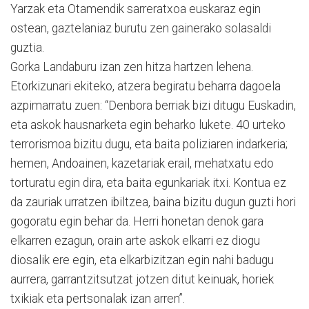
Yarzak eta Otamendik sarreratxoa euskaraz egin
ostean, gaztelaniaz burutu zen gainerako solasaldi
guztia.
Gorka Landaburu izan zen hitza hartzen lehena.
Etorkizunari ekiteko, atzera begiratu beharra dagoela
azpimarratu zuen: “Denbora berriak bizi ditugu Euskadin,
eta askok hausnarketa egin beharko lukete. 40 urteko
terrorismoa bizitu dugu, eta baita poliziaren indarkeria;
hemen, Andoainen, kazetariak erail, mehatxatu edo
torturatu egin dira, eta baita egunkariak itxi. Kontua ez
da zauriak urratzen ibiltzea, baina bizitu dugun guzti hori
gogoratu egin behar da. Herri honetan denok gara
elkarren ezagun, orain arte askok elkarri ez diogu
diosalik ere egin, eta elkarbizitzan egin nahi badugu
aurrera, garrantzitsutzat jotzen ditut keinuak, horiek
txikiak eta pertsonalak izan arren”.