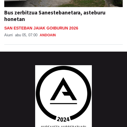
Bus zerbitzua Sanestebanetara, asteburu
honetan
SAN ESTEBAN JAIAK GOIBURUN 2026
Aiurri
abu 05, 07:00
ANDOAIN