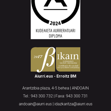
Aiurri.eus - Erroitz BM
Arantzibia plaza, 4-5 behea | ANDOAIN
Tel.: 943 300 732 | Faxa: 943 300 731
andoain@aiurri.eus | idazkaritza@aiurri.eus