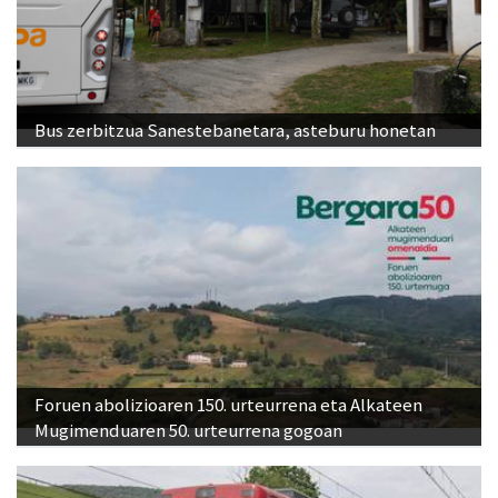
Bus zerbitzua Sanestebanetara, asteburu honetan
Foruen abolizioaren 150. urteurrena eta Alkateen
Mugimenduaren 50. urteurrena gogoan