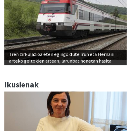
Tren zirkulazioa eten egingo dute Irun eta Hernani
arteko geltokien artean, larunbat honetan hasita
Ikusienak