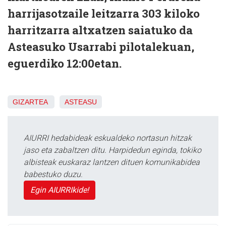
harrijasotzaile leitzarra 303 kiloko
harritzarra altxatzen saiatuko da
Asteasuko Usarrabi pilotalekuan,
eguerdiko 12:00etan.
GIZARTEA
ASTEASU
AIURRI hedabideak eskualdeko nortasun hitzak
jaso eta zabaltzen ditu. Harpidedun eginda, tokiko
albisteak euskaraz lantzen dituen komunikabidea
babestuko duzu.
Egin AIURRIkide!