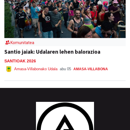
Komunitatea
Santio jaiak: Udalaren lehen balorazioa
SANTIOAK 2026
Amasa-Villabonako Udala
abu 05
AMASA-VILLABONA