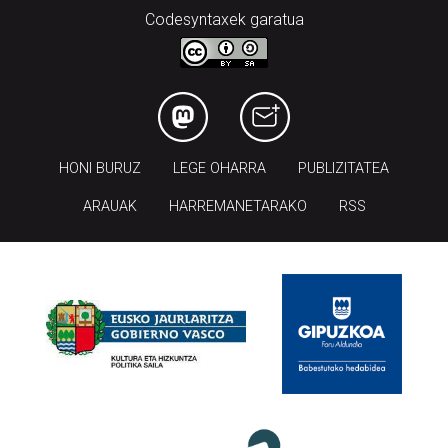
Codesyntaxek garatua
HONI BURUZ
LEGE OHARRA
PUBLIZITATEA
ARAUAK
HARREMANETARAKO
RSS