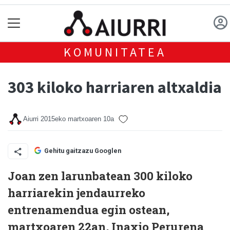
KOMUNITATEA
303 kiloko harriaren altxaldia
Aiurri
2015eko martxoaren 10a
Gehitu gaitzazu Googlen
Joan zen larunbatean 300 kiloko
harriarekin jendaurreko
entrenamendua egin ostean,
martxoaren 22an, Inaxio Perurena