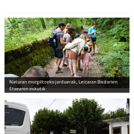
Naturan murgiltzeko jarduerak, Leizaran Bisitarien
Etxearen eskutik