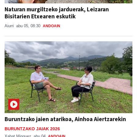
Naturan murgiltzeko jarduerak, Leizaran
Bisitarien Etxearen eskutik
Aiurri
abu 05, 08:30
ANDOAIN
Buruntzako jaien atarikoa, Ainhoa Aiertzarekin
BURUNTZAKO JAIAK 2026
Xabat Minguez
abu 04
ANDOAIN