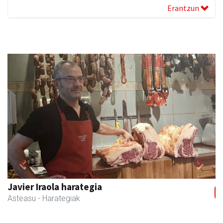
Erantzun
Previous
Next
Txortu mekanizaketa eta muntaketa
Asteasu
- Mekanizatuak