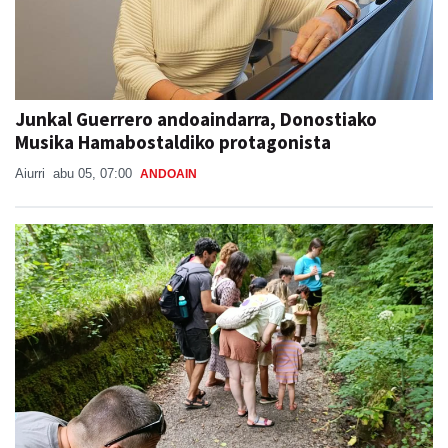
Junkal Guerrero andoaindarra, Donostiako
Musika Hamabostaldiko protagonista
Aiurri
abu 05, 07:00
ANDOAIN