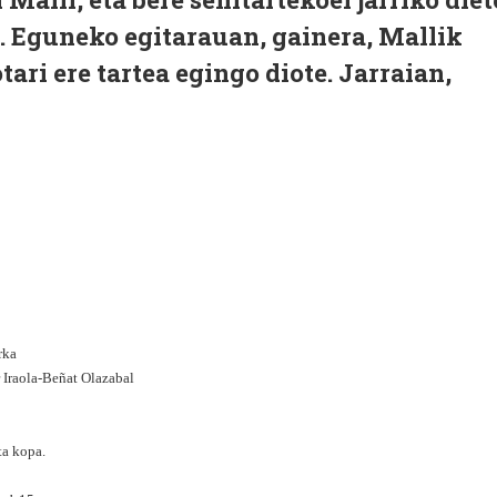
. Eguneko egitarauan, gainera, Mallik
ari ere tartea egingo diote. Jarraian,
rka
r Iraola-Beñat Olazabal
ta kopa.