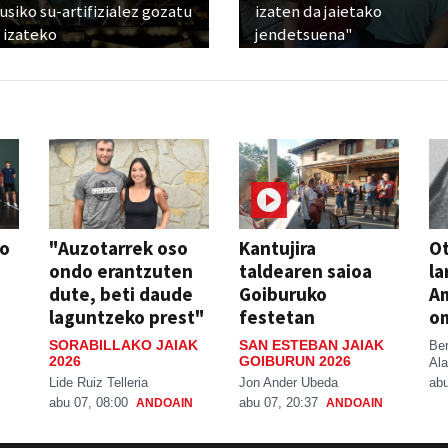
siko su-artifizialez gozatu
izaten da jaietako
 izateko
jendetsuena"
so
"Auzotarrek oso
Kantujira
Ot
ondo erantzuten
taldearen saioa
la
dute, beti daude
Goiburuko
A
laguntzeko prest"
festetan
o
SORABILLAKO JAIAK
SAN ESTEBAN JAIAK
Be
2026
GOIBURUN 2026
Ala
Lide Ruiz Telleria
Jon Ander Ubeda
abu
abu 07, 08:00
abu 07, 20:37
ANDOAIN
ANDOAIN