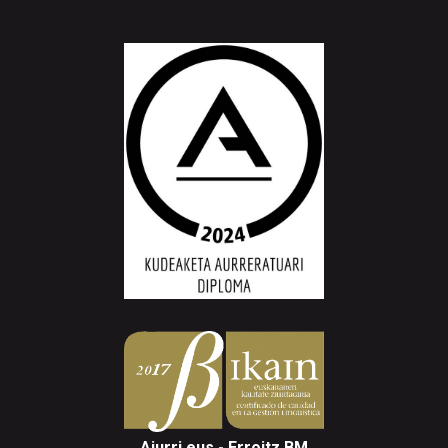
Aiurri.eus - Erroitz BM