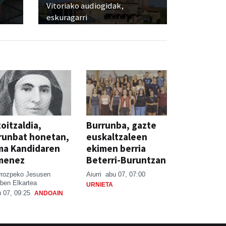
Vitoriako audiogidak,
eskuragarri
oitzaldia,
Burrunba, gazte
runbat honetan,
euskaltzaleen
ma Kandidaren
ekimen berria
menez
Beterri-Buruntzan
rrozpeko Jesusen
Aiurri
abu 07, 07:00
ben Elkartea
URNIETA
 07, 09:25
ANDOAIN