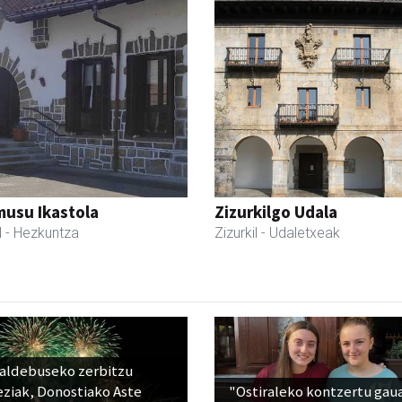
usu Ikastola
Zizurkilgo Udala
l
- Hezkuntza
Zizurkil
- Udaletxeak
raldebuseko zerbitzu
eziak, Donostiako Aste
"Ostiraleko kontzertu gau