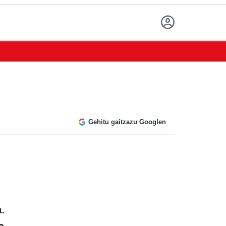
Gehitu gaitzazu Googlen
.
e