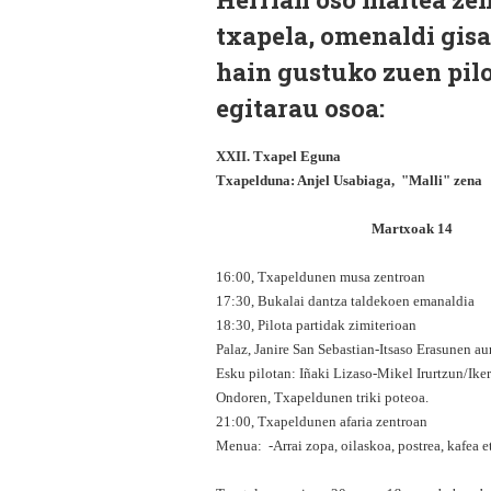
txapela, omenaldi gisa
hain gustuko zuen pilot
egitarau osoa:
XXII. Txapel Eguna
Txapelduna: Anjel Usabiaga, "Malli" zena
Martxoak 14
16:00, Txapeldunen musa zentroan
17:30, Bukalai dantza taldekoen emanaldia
18:30, Pilota partidak zimiterioan
Palaz, Janire San Sebastian-Itsaso Erasunen au
Esku pilotan: Iñaki Lizaso-Mikel Irurtzun/Ike
Ondoren, Txapeldunen triki poteoa.
21:00, Txapeldunen afaria zentroan
Menua: -Arrai zopa, oilaskoa, postrea, kafea e