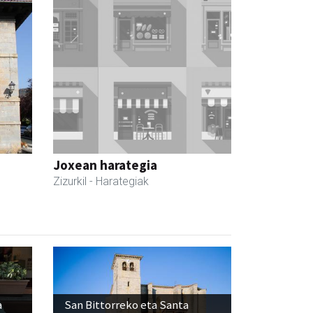
Joxean harategia
Zizurkil
- Harategiak
a
San Bittorreko eta Santa