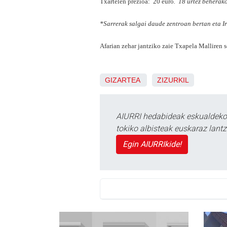
Txartelen prezioa: 20 euro
. 18 urtez beherak
*Sarrerak salgai daude zentroan bertan eta Ir
Afarian zehar jantziko zaie Txapela Malliren s
GIZARTEA
ZIZURKIL
AIURRI hedabideak eskualdeko n
tokiko albisteak euskaraz lan
Egin AIURRIkide!