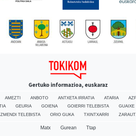
Gertuko informazioa, euskaraz
AMEZTI
ANBOTO
ANTXETA IRRATIA
ATARIA
AZP
TIA
GEURIA
GOIENA
GOIERRI TELEBISTA
GUAIXE
IZMENDI TELEBISTA
ORIO GUKA
TXINTXARRI
ZARAUT
Matx
Gurean
Ttap