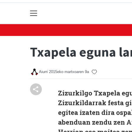
Txapela eguna l
Aiurri
2015eko martxoaren 9a
Zizurkilgo Txapela egu
Zizurkildarrak festa gi
egitea izaten dira osp
abenduan zendu zen An
Herrian oso maitea zen 