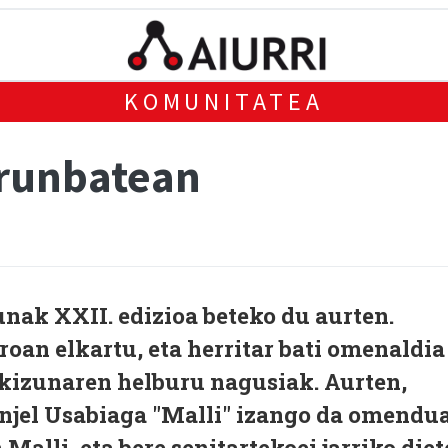
KOMUNITATEA
arunbatean
nak XXII. edizioa beteko du aurten.
roan elkartu, eta herritar bati omenaldia
akizunaren helburu nagusiak. Aurten,
jel Usabiaga "Malli" izango da omendua
Malli, eta bere senitartekoei jarriko diet