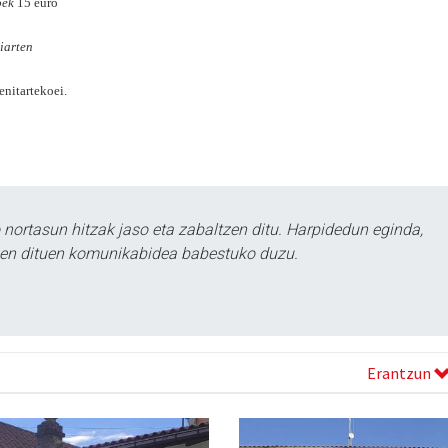
oek
15 euro
iarten
enitartekoei.
ortasun hitzak jaso eta zabaltzen ditu. Harpidedun eginda,
tzen dituen komunikabidea babestuko duzu.
Erantzun