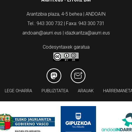
Arantzibia plaza, 4-5 behea | ANDOAIN
Tel.: 943 300 732 | Faxa: 943 300 731
andoain@aiurri.eus | idazkaritza@aiurri.eus
Codesyntaxek garatua
LEGE OHARRA
PUBLIZITATEA
ARAUAK
HARREMANET