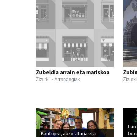
Zubeldia arrain eta mariskoa
Zubim
Zizurkil
- Arrandegiak
Zizurki
Lur
Kantujira, auzo-afaria eta
ber