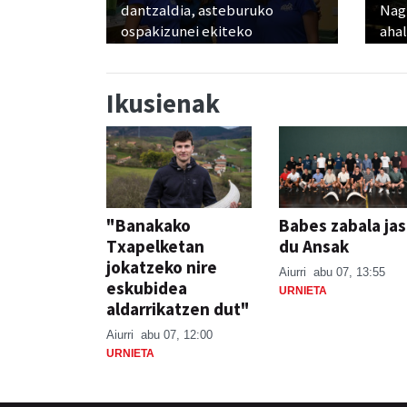
dantzaldia, asteburuko
Nagu
ospakizunei ekiteko
ahal
Ikusienak
"Banakako
Babes zabala ja
Txapelketan
du Ansak
jokatzeko nire
Aiurri
abu 07, 13:55
eskubidea
URNIETA
aldarrikatzen dut"
Aiurri
abu 07, 12:00
URNIETA