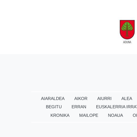
AIARALDEA
AIKOR
AIURRI
ALEA
BEGITU
ERRAN
EUSKALERRIA IRRA
KRONIKA
MAILOPE
NOAUA
O