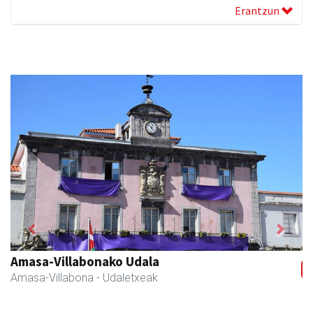
Erantzun
Previous
Next
Amasa-Villabonako Udala
Amasa-Villabona
- Udaletxeak