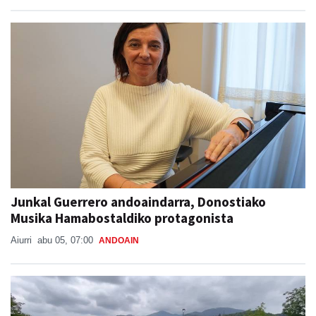
Junkal Guerrero andoaindarra, Donostiako
Musika Hamabostaldiko protagonista
Aiurri
abu 05, 07:00
ANDOAIN