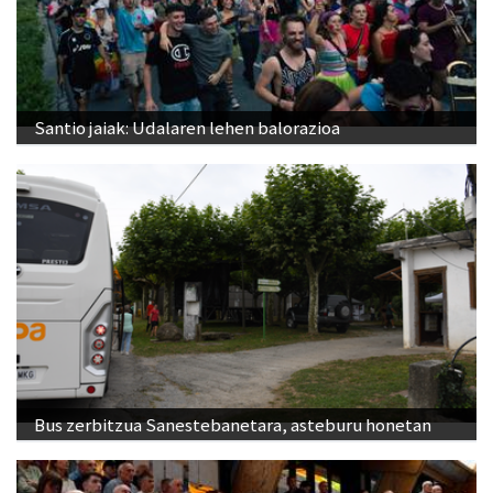
Santio jaiak: Udalaren lehen balorazioa
Bus zerbitzua Sanestebanetara, asteburu honetan