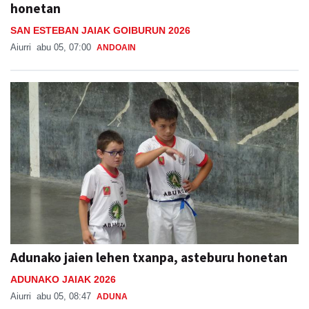
honetan
SAN ESTEBAN JAIAK GOIBURUN 2026
Aiurri
abu 05, 07:00
ANDOAIN
Adunako jaien lehen txanpa, asteburu honetan
ADUNAKO JAIAK 2026
Aiurri
abu 05, 08:47
ADUNA