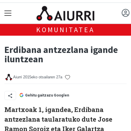
KOMUNITATEA
Erdibana antzezlana igande
iluntzean
Aiurri
2015eko otsailaren 27a
Gehitu gaitzazu Googlen
Martxoak 1, igandea, Erdibana
antzezlana taularatuko dute Jose
Ramon Soroiz eta Iker Galartza