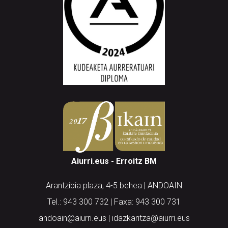
Aiurri.eus - Erroitz BM
Arantzibia plaza, 4-5 behea | ANDOAIN
Tel.: 943 300 732 | Faxa: 943 300 731
andoain@aiurri.eus | idazkaritza@aiurri.eus