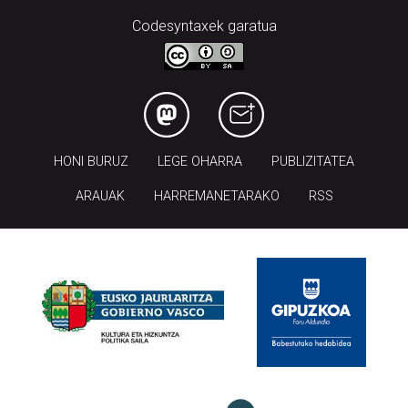
Codesyntaxek garatua
HONI BURUZ
LEGE OHARRA
PUBLIZITATEA
ARAUAK
HARREMANETARAKO
RSS