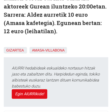
aktoreek Gurean iluntzeko 20:00etan.
Sarrera: Aldez aurretik 10 euro
(Amasa kafetegia). Egunean bertan:
12 euro (leihatilan).
GIZARTEA
AMASA-VILLABONA
AIURRI hedabideak eskualdeko nortasun hitzak
jaso eta zabaltzen ditu. Harpidedun eginda, tokiko
albisteak euskaraz lantzen dituen komunikabidea
babestuko duzu.
Egin AIURRIkide!