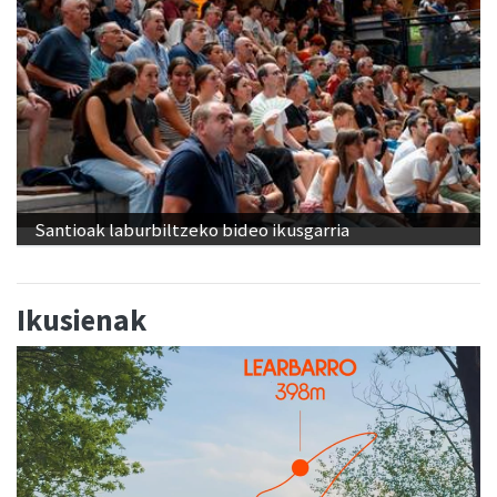
Santioak laburbiltzeko bideo ikusgarria
Ikusienak