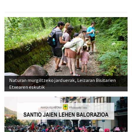
Naturan murgiltzeko jarduerak, Leizaran Bisitarien
Etxearen eskutik