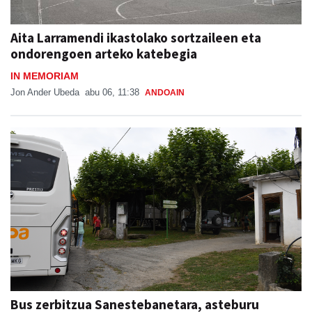
Aita Larramendi ikastolako sortzaileen eta
ondorengoen arteko katebegia
IN MEMORIAM
Jon Ander Ubeda
abu 06, 11:38
ANDOAIN
Bus zerbitzua Sanestebanetara, asteburu