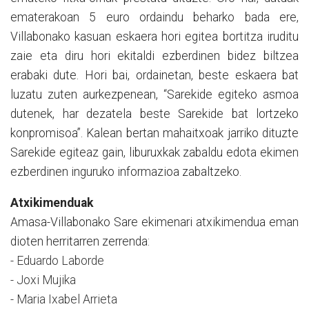
ematerakoan 5 euro ordaindu beharko bada ere,
Villabonako kasuan eskaera hori egitea bortitza iruditu
zaie eta diru hori ekitaldi ezberdinen bidez biltzea
erabaki dute. Hori bai, ordainetan, beste eskaera bat
luzatu zuten aurkezpenean, “Sarekide egiteko asmoa
dutenek, har dezatela beste Sarekide bat lortzeko
konpromisoa”. Kalean bertan mahaitxoak jarriko dituzte
Sarekide egiteaz gain, liburuxkak zabaldu edota ekimen
ezberdinen inguruko informazioa zabaltzeko.
Atxikimenduak
Amasa-Villabonako Sare ekimenari atxikimendua eman
dioten herritarren zerrenda:
- Eduardo Laborde
- Joxi Mujika
- Maria Ixabel Arrieta