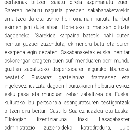
pertsonak biltzen saiatu direla azpimarratu zuen.
Sareren helburu nagusia presoen sakabanaketarekin
amaitzea da eta asmo hori oinarrian hartuta hainbat
ekimen jarri dute abian. Horietako bi martxan dituzte
dagoeneko. “Sarekide kanpaina batetik, nahi duten
herritar guztiei zuzenduta, ekimenera batu eta euren
ekarpena egin dezaten. Sakabanaketak euskal herritar
askorengan eragiten duen sufrimenduaren berri mundu
guztian zabaltzeko dispertsioaren inguruko liburuxka
bestetik”. Euskaraz, gaztelaniaz, frantsesez eta
ingelesez idatzita dagoen liburuxkaren helburua eskuz
esku pasa eta munduan zehar zabaltzea da. Euskal
kulturako lau pertsonaia esanguratsuren testigantzak
biltzen dira bertan: Castillo Suarez idazlea eta Euskal
Filologian lizentziaduna, Iñaki Lasagabaster
administrazio zuzenbideko katredraduna, Jule