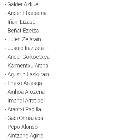
- Galder Azkue
- Ander Etxeberria
- Iñaki Lizaso
- Beñat Ezeiza
- Julen Zelarain
- Juanjo Irazusta
- Ander Goikoetxea
- Karmentxu Arana
- Agustin Laskurain
- Eneko Arteaga
- Ainhoa Arozena
- Imanol Arratibel
- Arantxi Padilla
- Gabi Ormazabal
- Pepo Alonso
- Aintzane Agirre