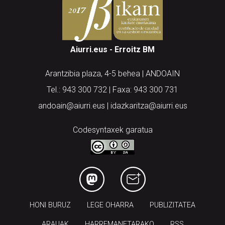
Aiurri.eus - Erroitz BM
Arantzibia plaza, 4-5 behea | ANDOAIN
Tel.: 943 300 732 | Faxa: 943 300 731
andoain@aiurri.eus | idazkaritza@aiurri.eus
Codesyntaxek garatua
HONI BURUZ
LEGE OHARRA
PUBLIZITATEA
ARAUAK
HARREMANETARAKO
RSS