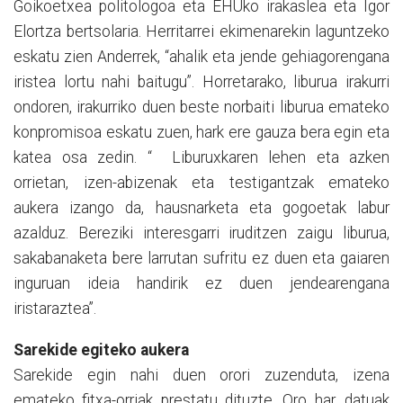
Goikoetxea politologoa eta EHUko irakaslea eta Igor
Elortza bertsolaria. Herritarrei ekimenarekin laguntzeko
eskatu zien Anderrek, “ahalik eta jende gehiagorengana
iristea lortu nahi baitugu”. Horretarako, liburua irakurri
ondoren, irakurriko duen beste norbaiti liburua emateko
konpromisoa eskatu zuen, hark ere gauza bera egin eta
katea osa zedin. “ Liburuxkaren lehen eta azken
orrietan, izen-abizenak eta testigantzak emateko
aukera izango da, hausnarketa eta gogoetak labur
azalduz. Bereziki interesgarri iruditzen zaigu liburua,
sakabanaketa bere larrutan sufritu ez duen eta gaiaren
inguruan ideia handirik ez duen jendearengana
iristaraztea”.
Sarekide egiteko aukera
Sarekide egin nahi duen orori zuzenduta, izena
emateko fitxa-orriak prestatu dituzte. Oro har, datuak