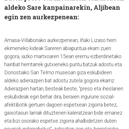
aldeko Sare kanpainarekin, Aljibean
egin zen aurkezpenean:
Amasa-Villabonako aurkezpenean, Iñaki Lizaso herri
ekimeneko kideak Sareren abiapuntua ekarri zuen
gogora, iazko martxoaren 15ean eremu ezberdinetako
hainbat herritarrek gutxieneko puntu batzuk adostu eta
Donostiako San Telmo museoan giza eskubideen
aldeko adierazpen bat adostu zutela gogora ekarriz.
Adierazpen hartan, besteak beste, “preso eta iheslarien
eskubideak egin behar dira, beraien ingurune sozial-
afektibotik gertuen dagoen espetxean zigorra betez,
gaixotasun larriak dituztenen kaleratzeari bide emanez
eta bizi osorako espetxe zigorra ahalbidetzen duten
neurriak indargabetuz”, zehazten zen eta, horretarako,