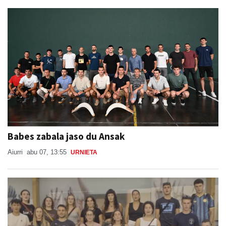
Babes zabala jaso du Ansak
Aiurri
abu 07, 13:55
URNIETA