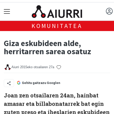
KOMUNITATEA
Giza eskubideen alde,
herritarren sarea osatuz
Aiurri
2015eko otsailaren 27a
Gehitu gaitzazu Googlen
Joan zen otsailaren 24an, hainbat
amasar eta billabonatarrek bat egin
zuten preso eta iheslarien eskubideen