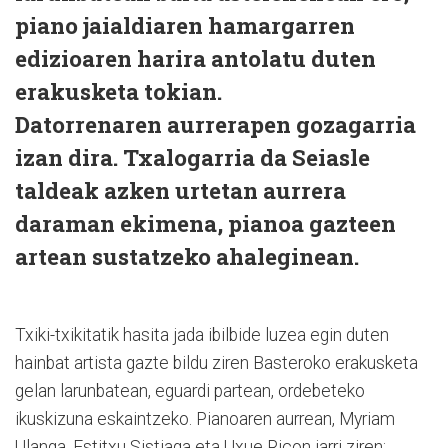
piano jaialdiaren hamargarren
edizioaren harira antolatu duten
erakusketa tokian.
Datorrenaren aurrerapen gozagarria
izan dira. Txalogarria da Seiasle
taldeak azken urtetan aurrera
daraman ekimena, pianoa gazteen
artean sustatzeko ahaleginean.
Txiki-txikitatik hasita jada ibilbide luzea egin duten
hainbat artista gazte bildu ziren Basteroko erakusketa
gelan larunbatean, eguardi partean, ordebeteko
ikuskizuna eskaintzeko. Pianoaren aurrean, Myriam
Ulanga, Estitxu Sistiaga eta Uxue Ricon jarri ziren;