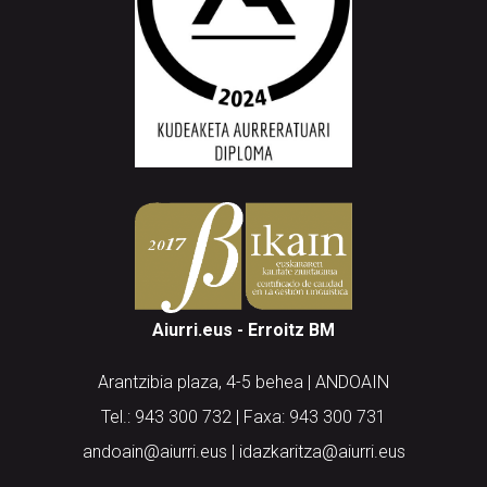
Aiurri.eus - Erroitz BM
Arantzibia plaza, 4-5 behea | ANDOAIN
Tel.: 943 300 732 | Faxa: 943 300 731
andoain@aiurri.eus | idazkaritza@aiurri.eus