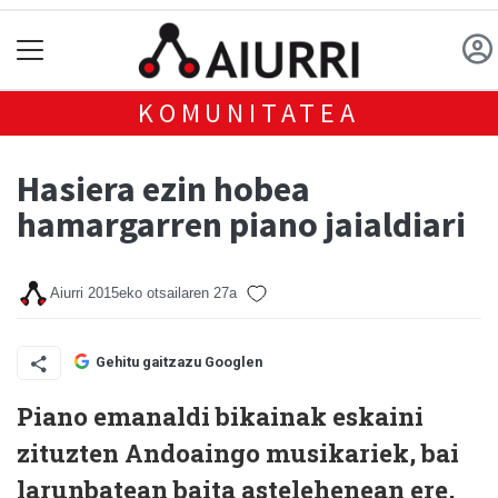
KOMUNITATEA
Hasiera ezin hobea
hamargarren piano jaialdiari
Aiurri
2015eko otsailaren 27a
Gehitu gaitzazu Googlen
Piano emanaldi bikainak eskaini
zituzten Andoaingo musikariek, bai
larunbatean baita astelehenean ere,