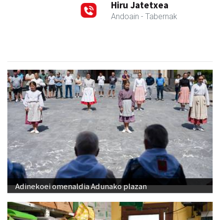
Hiru Jatetxea
Andoain
- Tabernak
Adinekoei omenaldia Adunako plazan