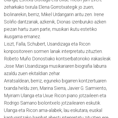
zeharkako txirula Elena Gorrotxategik jo zuen;
biolinarekin, berriz, Mikel Urdangarin aritu zen. Irene
Soliño dantzariak, azkenik, Dionas izenburuko azken
piezan hartu zuen parte, musikari ikutu estetiko
ikusgarria emanez.
Liszt, Falla, Schubert, Usandizaga eta Ricon
konpositoreen sormen lanak interpretatu zituzten.
Robeto Muño Donostiako kontserbatorioko irakasleak
Jose Mari Usandizaga musikariaren biografia laburra
azaldu zuen ekitaldian zehar.
Arratsaldean, berriz, eguneko bigarren kontzertuaren
txanda heldu zen, Marina Sierra, Javier G. Sarmiento,
Myiriam Ulanga eta Uxue Ricon piano jotzaileen eta
Rodrigo Samano biolontxelo jotzailearen eskutik.
Ulanga eta Ricon ama-alabek, lau eskutara, euskal
kantugintzako hainbat abesti intepretatu zituzten ere.