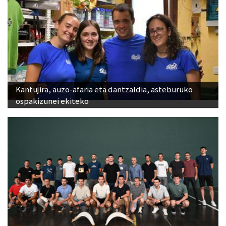
Kantujira, auzo-afaria eta dantzaldia, asteburuko
ospakizunei ekiteko