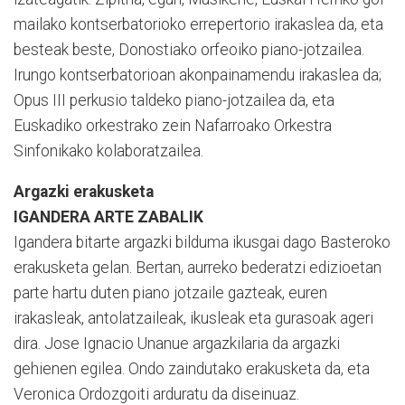
mailako kontserbatorioko errepertorio irakaslea da, eta
besteak beste, Donostiako orfeoiko piano-jotzailea.
Irungo kontserbatorioan akonpainamendu irakaslea da;
Opus III perkusio taldeko piano-jotzailea da, eta
Euskadiko orkestrako zein Nafarroako Orkestra
Sinfonikako kolaboratzailea.
Argazki erakusketa
IGANDERA ARTE ZABALIK
Igandera bitarte argazki bilduma ikusgai dago Basteroko
erakusketa gelan. Bertan, aurreko bederatzi edizioetan
parte hartu duten piano jotzaile gazteak, euren
irakasleak, antolatzaileak, ikusleak eta gurasoak ageri
dira. Jose Ignacio Unanue argazkilaria da argazki
gehienen egilea. Ondo zaindutako erakusketa da, eta
Veronica Ordozgoiti arduratu da diseinuaz.