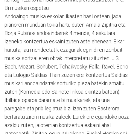
Bi musikari ospetsu
Andoaingo musika eskolan ikasten hasi ostean, jada
pianoren munduan tokia hartu duten Amaia Zipitria eta
Borja Rubiños andoaindarrek 4 mende, 4 eskutara
izeneko kontzertua eskaini zuten astelehenean. Elkar
hartuta, lau mendeetatik ezagunak egin diren zenbait
musika sortzaileren obrak interpretatu zituzten: J.S.
Bach, Mozart, Schubert, Tchaikvosky, Falla, Ravel, Berio
eta Eulogio Saldias. Hain zuzen ere, kontzertua Saldias
musikari andoaindarrak sorturiko pieza batekin amaitu
zuten (Komedia edo Sainete lirikoa ekintza batean).
Ibilbide oparoa daramate bi musikariek, eta une
paregabe eta pribilegiatua bizi izan zuten Basterora
bertaratu ziren musika zaleek. Eurek ere egundoko poza
azaldu zuten, jaioterrian kontzertua eskaini ahal
izateagatik. Zipitria, egun, Musikene, Euskal Herriko goi