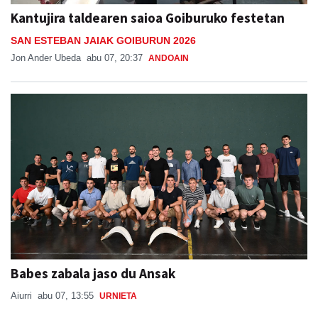
Kantujira taldearen saioa Goiburuko festetan
SAN ESTEBAN JAIAK GOIBURUN 2026
Jon Ander Ubeda
abu 07, 20:37
ANDOAIN
Babes zabala jaso du Ansak
Aiurri
abu 07, 13:55
URNIETA