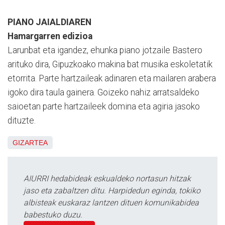
PIANO JAIALDIAREN
Hamargarren edizioa
Larunbat eta igandez, ehunka piano jotzaile Bastero
arituko dira, Gipuzkoako makina bat musika eskoletatik
etorrita. Parte hartzaileak adinaren eta mailaren arabera
igoko dira taula gainera. Goizeko nahiz arratsaldeko
saioetan parte hartzaileek domina eta agiria jasoko
dituzte.
GIZARTEA
AIURRI hedabideak eskualdeko nortasun hitzak
jaso eta zabaltzen ditu. Harpidedun eginda, tokiko
albisteak euskaraz lantzen dituen komunikabidea
babestuko duzu.