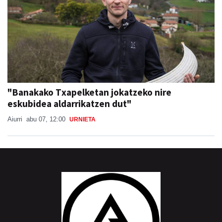
"Banakako Txapelketan jokatzeko nire
eskubidea aldarrikatzen dut"
Aiurri
abu 07, 12:00
URNIETA