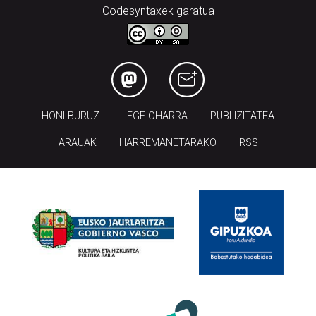
Codesyntaxek garatua
HONI BURUZ
LEGE OHARRA
PUBLIZITATEA
ARAUAK
HARREMANETARAKO
RSS