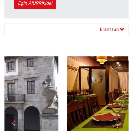
Egin AIURRIkide!
Erantzun
Previous
Next