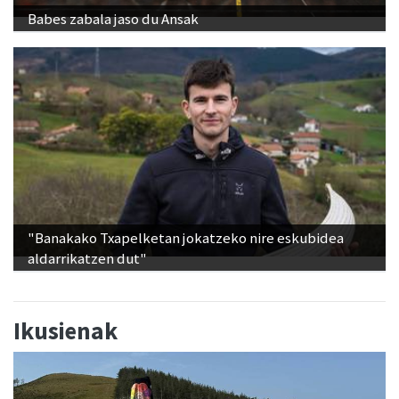
Babes zabala jaso du Ansak
"Banakako Txapelketan jokatzeko nire eskubidea
aldarrikatzen dut"
Ikusienak