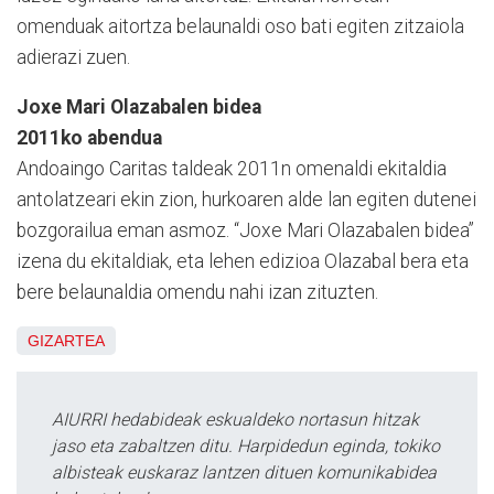
omenduak aitortza belaunaldi oso bati egiten zitzaiola
adierazi zuen.
Joxe Mari Olazabalen bidea
2011ko abendua
Andoaingo Caritas taldeak 2011n omenaldi ekitaldia
antolatzeari ekin zion, hurkoaren alde lan egiten dutenei
bozgorailua eman asmoz. “Joxe Mari Olazabalen bidea”
izena du ekitaldiak, eta lehen edizioa Olazabal bera eta
bere belaunaldia omendu nahi izan zituzten.
GIZARTEA
AIURRI hedabideak eskualdeko nortasun hitzak
jaso eta zabaltzen ditu. Harpidedun eginda, tokiko
albisteak euskaraz lantzen dituen komunikabidea