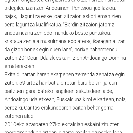
bidegilea izan zen Andoainen. Pentsioa, jubilazioa,
bajak,... laguntza eske joan zitzaion askori eman zien
bere laguntza kualifikatua. “Berdin zitzaion jatorriz
andoaindarra zen edo munduko beste puntakoa,
kristaua zen ala musulmana edo ateoa, ikaragarria izan
da gizon honek egin duen lana”, horixe nabarmendu
zuten 2010ean Udalak eskaini zion Andoaingo Domina
ematerakoan.
Ekitaldi hartan haren ekarpenen zerrenda zehatza egin
zuten. 59 urtez hainbat alorretan buru-belarri jardun
baitzuen, garai bateko langileen eskubideen alde,
Andoaingo udaletxean, Euskalduna kirol elkartean, nola,
bereziki, Caritas erakundearen baitan behar gorria
zutenen alde.
2010eko azaroaren 27ko ekitaldian eskaini zituzten
merezimenduen artean, gizarte mailan egindako lana