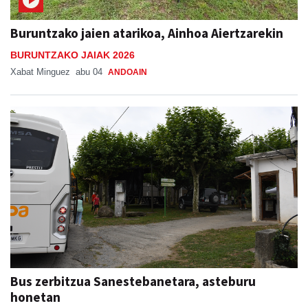
Buruntzako jaien atarikoa, Ainhoa Aiertzarekin
BURUNTZAKO JAIAK 2026
Xabat Minguez
abu 04
ANDOAIN
Bus zerbitzua Sanestebanetara, asteburu
honetan