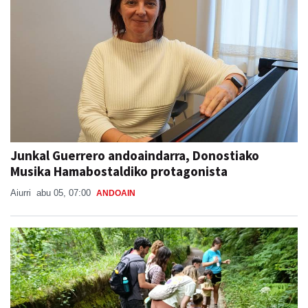
Junkal Guerrero andoaindarra, Donostiako
Musika Hamabostaldiko protagonista
Aiurri
abu 05, 07:00
ANDOAIN