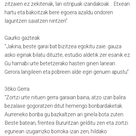
zitzaien ez zekitenak, lan istripuak izandakoak… Etxean
hartu eta bakoitzak bere egoera azaldu ondoren
laguntzen saiatzen nintzen”.
Gaurko gazteak
“Jakina, beste garai bat bizitzea egokitu zaie: gauza
asko eginak bilatu dituzte, estudio aldetik zer esanik ez.
Gu hamabi urte betetzerako hasten ginen lanean.
Gerora langileen eta pobreen alde egin genuen apustu”.
36ko Gerra
“Zortzi urte nituen gerra garaian baina, atzo izan balira
bezalaxe gogoratzen ditut hemengo bonbardaketak.
Aurreneko bonba gu bazkaltzen ari ginela bota zuten.
Beste batean, frentea Buruntzan gelditu zen eta zortzi
egunean izugarrizko borroka izan zen, hildako