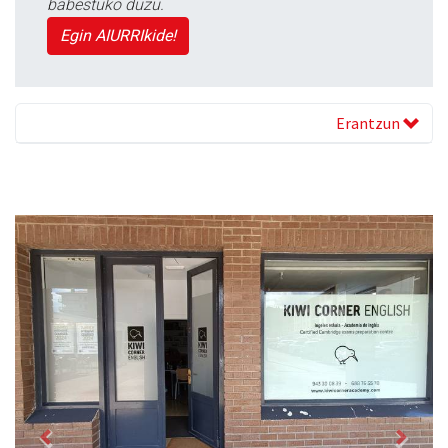
babestuko duzu.
Egin AIURRIkide!
Erantzun
Previous
Next