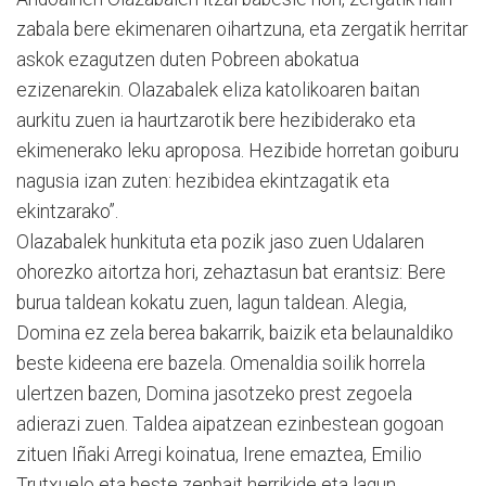
zabala bere ekimenaren oihartzuna, eta zergatik herritar
askok ezagutzen duten Pobreen abokatua
ezizenarekin. Olazabalek eliza katolikoaren baitan
aurkitu zuen ia haurtzarotik bere hezibiderako eta
ekimenerako leku aproposa. Hezibide horretan goiburu
nagusia izan zuten: hezibidea ekintzagatik eta
ekintzarako”.
Olazabalek hunkituta eta pozik jaso zuen Udalaren
ohorezko aitortza hori, zehaztasun bat erantsiz: Bere
burua taldean kokatu zuen, lagun taldean. Alegia,
Domina ez zela berea bakarrik, baizik eta belaunaldiko
beste kideena ere bazela. Omenaldia soilik horrela
ulertzen bazen, Domina jasotzeko prest zegoela
adierazi zuen. Taldea aipatzean ezinbestean gogoan
zituen Iñaki Arregi koinatua, Irene emaztea, Emilio
Trutxuelo eta beste zenbait herrikide eta lagun.