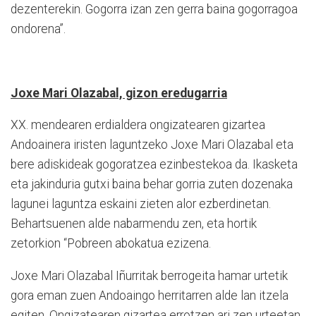
dezenterekin. Gogorra izan zen gerra baina gogorragoa
ondorena”.
Joxe Mari Olazabal, gizon eredugarria
XX. mendearen erdialdera ongizatearen gizartea
Andoainera iristen laguntzeko Joxe Mari Olazabal eta
bere adiskideak gogoratzea ezinbestekoa da. Ikasketa
eta jakinduria gutxi baina behar gorria zuten dozenaka
lagunei laguntza eskaini zieten alor ezberdinetan.
Behartsuenen alde nabarmendu zen, eta hortik
zetorkion “Pobreen abokatua ezizena.
Joxe Mari Olazabal Iñurritak berrogeita hamar urtetik
gora eman zuen Andoaingo herritarren alde lan itzela
egiten. Ongizatearen gizartea errotzen ari zen urteetan