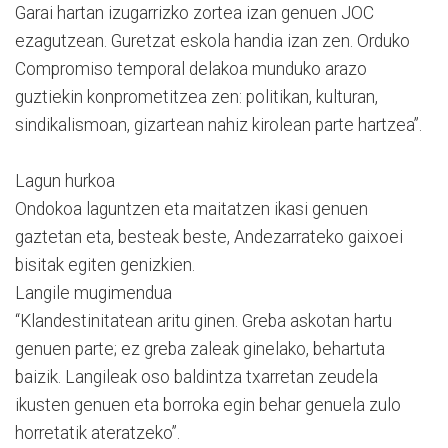
Garai hartan izugarrizko zortea izan genuen JOC
ezagutzean. Guretzat eskola handia izan zen. Orduko
Compromiso temporal delakoa munduko arazo
guztiekin konprometitzea zen: politikan, kulturan,
sindikalismoan, gizartean nahiz kirolean parte hartzea”.
Lagun hurkoa
Ondokoa laguntzen eta maitatzen ikasi genuen
gaztetan eta, besteak beste, Andezarrateko gaixoei
bisitak egiten genizkien.
Langile mugimendua
“Klandestinitatean aritu ginen. Greba askotan hartu
genuen parte; ez greba zaleak ginelako, behartuta
baizik. Langileak oso baldintza txarretan zeudela
ikusten genuen eta borroka egin behar genuela zulo
horretatik ateratzeko”.