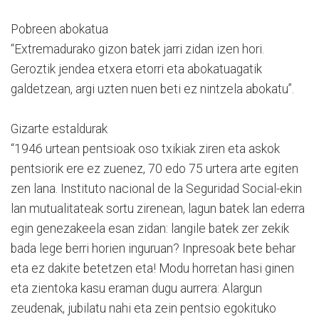
Pobreen abokatua
“Extremadurako gizon batek jarri zidan izen hori.
Geroztik jendea etxera etorri eta abokatuagatik
galdetzean, argi uzten nuen beti ez nintzela abokatu”.
Gizarte estaldurak
“1946 urtean pentsioak oso txikiak ziren eta askok
pentsiorik ere ez zuenez, 70 edo 75 urtera arte egiten
zen lana. Instituto nacional de la Seguridad Social-ekin
lan mutualitateak sortu zirenean, lagun batek lan ederra
egin genezakeela esan zidan: langile batek zer zekik
bada lege berri horien inguruan? Inpresoak bete behar
eta ez dakite betetzen eta! Modu horretan hasi ginen
eta zientoka kasu eraman dugu aurrera: Alargun
zeudenak, jubilatu nahi eta zein pentsio egokituko