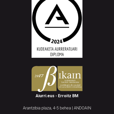
Aiurri.eus - Erroitz BM
Arantzibia plaza, 4-5 behea | ANDOAIN