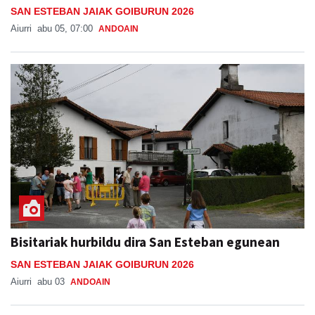
SAN ESTEBAN JAIAK GOIBURUN 2026
Aiurri
abu 05, 07:00
ANDOAIN
Bisitariak hurbildu dira San Esteban egunean
SAN ESTEBAN JAIAK GOIBURUN 2026
Aiurri
abu 03
ANDOAIN