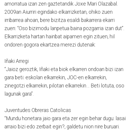
amorratua izan zen gaztetandik Joxe Mari Olazabal.
2009an Aiurriri egindako elkarrizketan, ohiko zuen
irribarrea ahoan, bere bizitza esaldi bakarrera ekarri
zuen: “Oso bizimodu lanpetua baina pozgarria izan dut”.
Elkarrizketa hartan hainbat aipamen egin zituen, hil
ondoren gogora ekartzea merezi dutenak:
Iñaki Arregi
“Jaioz geroztik, Iñaki eta biok elkarren ondoan bizi izan
gara beti: eskolan elkarrekin, JOC-en elkarrekin,
zinegotzi elkarrekin, pilotan elkarrekin… Beti lotuta, oso
lagunak gara”.
Juventudes Obreras Catolicas
“Mundu honetara jaio gara eta zer egin behar dugu: lasai
arraio bizi edo zerbait egin?, galdetu nion nire buruari.