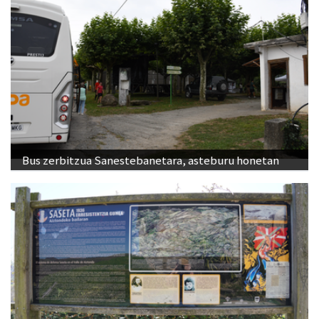
Bus zerbitzua Sanestebanetara, asteburu honetan