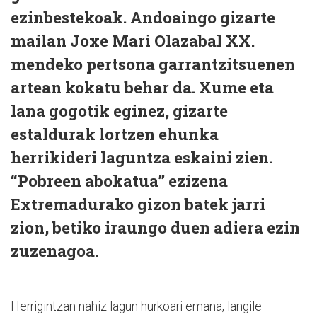
ezinbestekoak. Andoaingo gizarte
mailan Joxe Mari Olazabal XX.
mendeko pertsona garrantzitsuenen
artean kokatu behar da. Xume eta
lana gogotik eginez, gizarte
estaldurak lortzen ehunka
herrikideri laguntza eskaini zien.
“Pobreen abokatua” ezizena
Extremadurako gizon batek jarri
zion, betiko iraungo duen adiera ezin
zuzenagoa.
Herrigintzan nahiz lagun hurkoari emana, langile