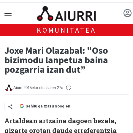
KOMUNITATEA
Joxe Mari Olazabal: "Oso
bizimodu lanpetua baina
pozgarria izan dut”
Aiurri
2015eko otsailaren 27a
Gehitu gaitzazu Googlen
Artaldean artzaina dagoen bezala,
gizarte orotan daude erreferentzia