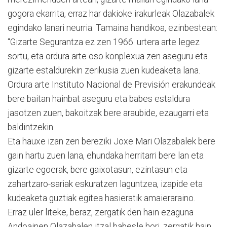
gogora ekarrita, erraz har dakioke irakurleak Olazabalek
egindako lanari neurria. Tamaina handikoa, ezinbestean:
“Gizarte Segurantza ez zen 1966. urtera arte legez
sortu, eta ordura arte oso konplexua zen aseguru eta
gizarte estaldurekin zerikusia zuen kudeaketa lana.
Ordura arte Instituto Nacional de Previsión erakundeak
bere baitan hainbat aseguru eta babes estaldura
jasotzen zuen, bakoitzak bere araubide, ezaugarri eta
baldintzekin.
Eta hauxe izan zen bereziki Joxe Mari Olazabalek bere
gain hartu zuen lana, ehundaka herritarri bere lan eta
gizarte egoerak, bere gaixotasun, ezintasun eta
zahartzaro-sariak eskuratzen laguntzea, izapide eta
kudeaketa guztiak egitea hasieratik amaieraraino.
Erraz uler liteke, beraz, zergatik den hain ezaguna
Andoainen Olazabalen itzal babesle hori, zergatik hain