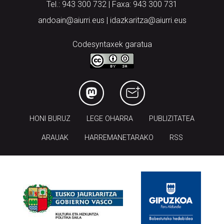
Tel.: 943 300 732 | Faxa: 943 300 731
andoain@aiurri.eus | idazkaritza@aiurri.eus
Codesyntaxek garatua
HONI BURUZ
LEGE OHARRA
PUBLIZITATEA
ARAUAK
HARREMANETARAKO
RSS