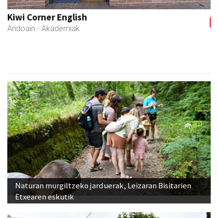
Kiwi Corner English
Andoain
- Akademiak
Naturan murgiltzeko jarduerak, Leizaran Bisitarien
Etxearen eskutik