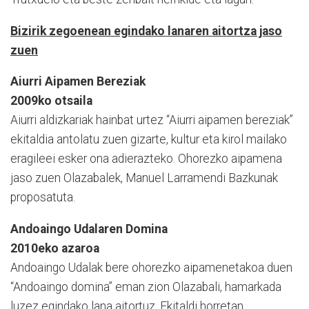
Bizirik zegoenean egindako lanaren aitortza jaso
zuen
Aiurri Aipamen Bereziak
2009ko otsaila
Aiurri aldizkariak hainbat urtez “Aiurri aipamen bereziak”
ekitaldia antolatu zuen gizarte, kultur eta kirol mailako
eragileei esker ona adierazteko. Ohorezko aipamena
jaso zuen Olazabalek, Manuel Larramendi Bazkunak
proposatuta.
Andoaingo Udalaren Domina
2010eko azaroa
Andoaingo Udalak bere ohorezko aipamenetakoa duen
“Andoaingo domina” eman zion Olazabali, hamarkada
luzez egindako lana aitortuz. Ekitaldi horretan