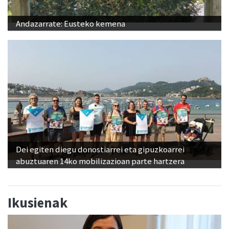
Andazarrate: Eusteko kemena
Dei egiten diegu donostiarrei eta gipuzkoarrei
abuztuaren 14ko mobilizazioan parte hartzera
Ikusienak