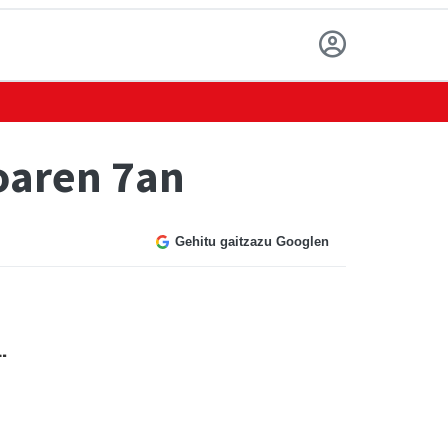
oaren 7an
Gehitu gaitzazu Googlen
a.