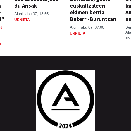
n
du Ansak
euskaltzaleen
la
e
ekimen berria
A
Aiurri
abu 07, 13:55
t"
Beterri-Buruntzan
o
URNIETA
K
Aiurri
abu 07, 07:00
Be
Ala
URNIETA
abu
N