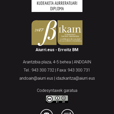
Aiurri.eus - Erroitz BM
Arantzibia plaza, 4-5 behea | ANDOAIN
Tel.: 943 300 732 | Faxa: 943 300 731
andoain@aiurri.eus | idazkaritza@aiurri.eus
Codesyntaxek garatua