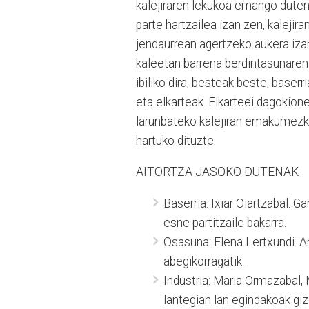
kalejiraren lekukoa emango duten
parte hartzailea izan zen, kalejir
jendaurrean agertzeko aukera iza
kaleetan barrena berdintasunaren
ibiliko dira, besteak beste, baser
eta elkarteak. Elkarteei dagokion
larunbateko kalejiran emakumezk
hartuko dituzte.
AITORTZA JASOKO DUTENAK
Baserria: Ixiar Oiartzabal. 
esne partitzaile bakarra.
Osasuna: Elena Lertxundi. A
abegikorragatik.
Industria: Maria Ormazabal,
lantegian lan egindakoak gi