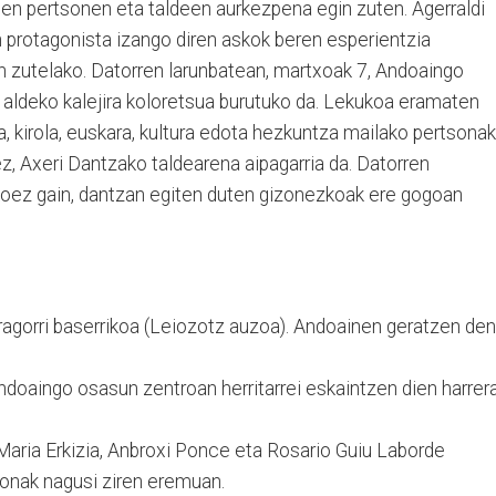
en pertsonen eta taldeen aurkezpena egin zuten. Agerraldi
an protagonista izango diren askok beren esperientzia
n zutelako. Datorren larunbatean, martxoak 7, Andoaingo
 aldeko kalejira koloretsua burutuko da. Lekukoa eramaten
ria, kirola, euskara, kultura edota hezkuntza mailako pertsonak
ez, Axeri Dantzako taldearena aipagarria da. Datorren
oez gain, dantzan egiten duten gizonezkoak ere gogoan
Garagorri baserrikoa (Leiozotz auzoa). Andoainen geratzen den
ndoaingo osasun zentroan herritarrei eskaintzen dien harrer
 Maria Erkizia, Anbroxi Ponce eta Rosario Guiu Laborde
zonak nagusi ziren eremuan.