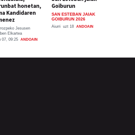
runbat honetan,
Goiburun
ma Kandidaren
SAN ESTEBAN JAIAK
menez
GOIBURUN 2026
Aiurri
uzt 18
ANDOAIN
rrozpeko Jesusen
ben Elkartea
 07, 09:25
ANDOAIN