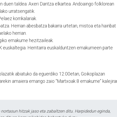
n duen taldea: Axeri Dantza elkartea. Andoaingo folklorean
ako urratsengatik.
elaez korrikalariak.
batza. Herrian abesbatza bakarra urtetan, mistoa eta hainbat
uelako herrian.
egiko emakume hezitzaileak.
K euskaltegia. Herritarra euskalduntzen emakumeen parte
plazatik abiatuko da eguerdiko 12:00etan, Goikoplazan
iarekin amaiera emango zaio “Martxoak 8 emakume” kalejirar
ortasun hitzak jaso eta zabaltzen ditu. Harpidedun eginda,