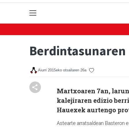
Berdintasunaren 
Aiurri
2015eko otsailaren 26a
Martxoaren 7an, laru
kalejiraren edizio ber
Hauexek aurtengo pro
Astearte arratsaldean Basteron 