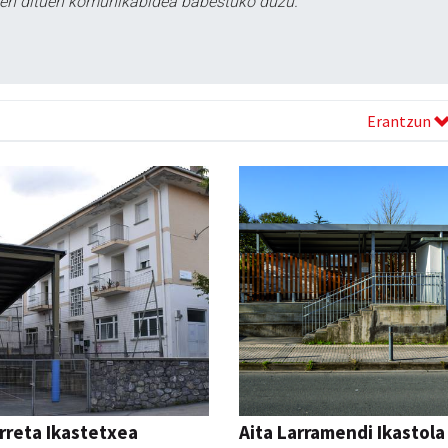
tzen dituen komunikabidea babestuko duzu.
Erantzun
reta Ikastetxea
Aita Larramendi Ikastola