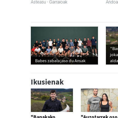
Asteasu
- Garraioak
Andoa
"Ba
jok
Babes zabala jaso du Ansak
alda
Ikusienak
"Banakako
"Auzotarrek oso