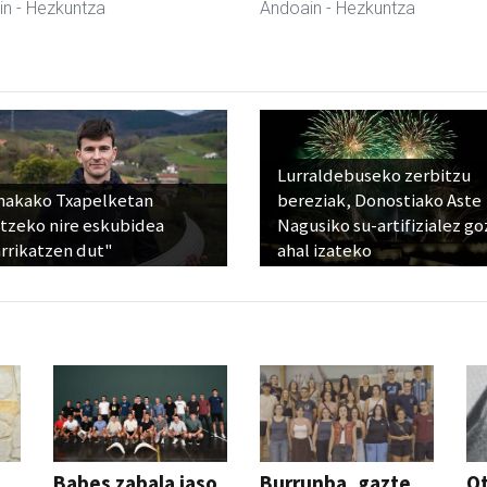
in
- Hezkuntza
Andoain
- Hezkuntza
Lurraldebuseko zerbitzu
nakako Txapelketan
bereziak, Donostiako Aste
atzeko nire eskubidea
Nagusiko su-artifizialez g
rrikatzen dut"
ahal izateko
Babes zabala jaso
Burrunba, gazte
Ot