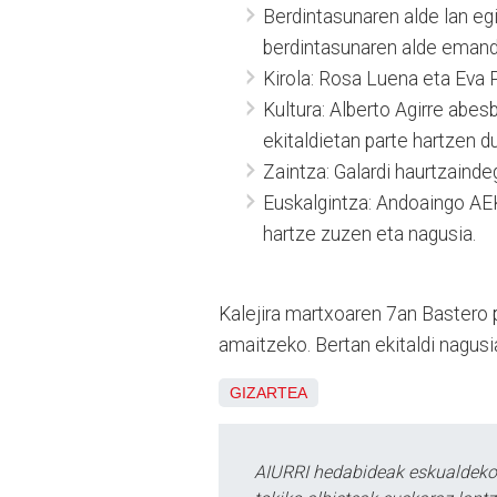
Berdintasunaren alde lan egi
berdintasunaren alde emand
Kirola: Rosa Luena eta Eva P
Kultura: Alberto Agirre abes
ekitaldietan parte hartzen d
Zaintza: Galardi haurtzaind
Euskalgintza: Andoaingo AE
hartze zuzen eta nagusia.
Kalejira martxoaren 7an Bastero 
amaitzeko. Bertan ekitaldi nagus
GIZARTEA
AIURRI hedabideak eskualdeko n