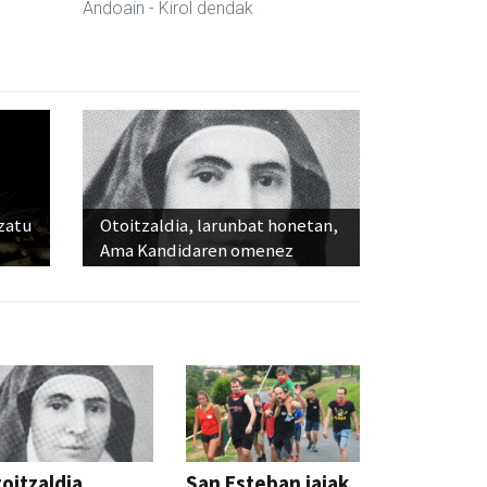
Andoain
- Kirol dendak
ozatu
Otoitzaldia, larunbat honetan,
Ama Kandidaren omenez
oitzaldia,
San Esteban jaiak