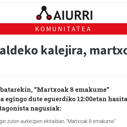
KOMUNITATEA
aldeko kalejira, martx
nbatarekin, “Martxoak 8 emakume”
ria egingo dute eguerdiko 12:00etan hasit
tagonista nagusiak:
egin zuten aurkezpen ekitaldian, “Martxoak 8 emakume”