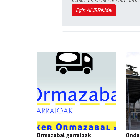
tokiko albisteak euskaraz lan
Egin AIURRIkide!
Ormazabal garraioak
Ondar