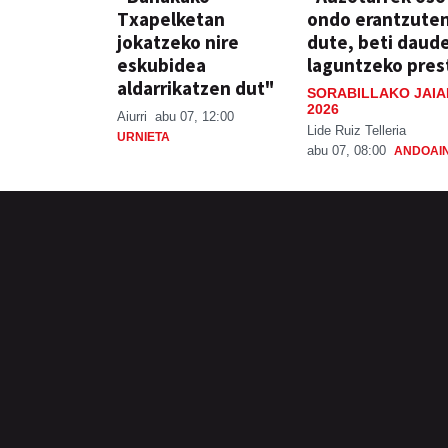
Txapelketan
ondo erantzute
jokatzeko nire
dute, beti daud
eskubidea
laguntzeko pres
aldarrikatzen dut"
SORABILLAKO JAIA
2026
Aiurri
abu 07, 12:00
Lide Ruiz Telleria
URNIETA
abu 07, 08:00
ANDOAI