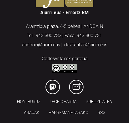
Aiurri.eus - Erroitz BM
Arantzibia plaza, 4-5 behea | ANDOAIN
Tel.: 943 300 732 | Faxa: 943 300 731
andoain@aiurri.eus | idazkaritza@aiurri.eus
Codesyntaxek garatua
HONI BURUZ
LEGE OHARRA
PUBLIZITATEA
ARAUAK
HARREMANETARAKO
RSS