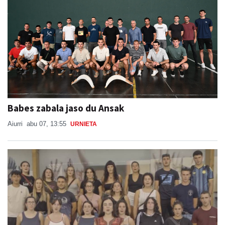
Babes zabala jaso du Ansak
Aiurri
abu 07, 13:55
URNIETA