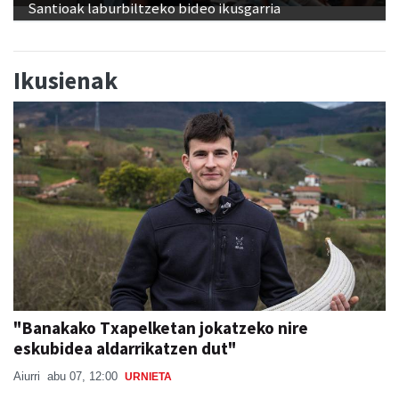
Santioak laburbiltzeko bideo ikusgarria
Ikusienak
"Banakako Txapelketan jokatzeko nire
eskubidea aldarrikatzen dut"
Aiurri
abu 07, 12:00
URNIETA