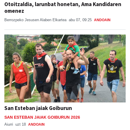
Otoitzaldia, larunbat honetan, Ama Kandidaren
omenez
Berrozpeko Jesusen Alaben Elkartea
abu 07, 09:25
ANDOAIN
San Esteban jaiak Goiburun
SAN ESTEBAN JAIAK GOIBURUN 2026
Aiurri
uzt 18
ANDOAIN