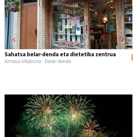
Previous
Next
Sahatsa belar-denda eta dietetika zentrua
Amasa-Villabona
- Belar-denda