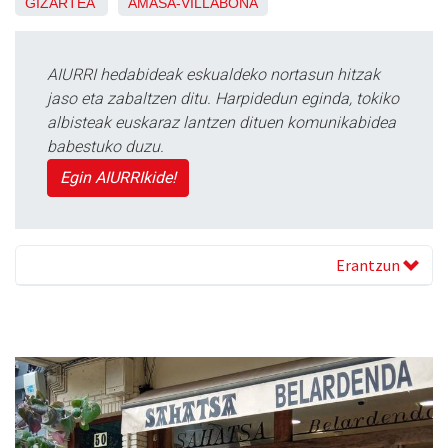
GIZARTEA
AMASA-VILLABONA
AIURRI hedabideak eskualdeko nortasun hitzak
jaso eta zabaltzen ditu. Harpidedun eginda, tokiko
albisteak euskaraz lantzen dituen komunikabidea
babestuko duzu.
Egin AIURRIkide!
Erantzun