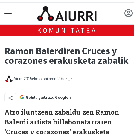
KOMUNITATEA
Ramon Balerdiren Cruces y
corazones erakusketa zabalik
Aiurri
2015eko otsailaren 20a
Gehitu gaitzazu Googlen
Atzo iluntzean zabaldu zen Ramon
Balerdi artista billabonatarraren
'Cruces y corazones' erakusketa