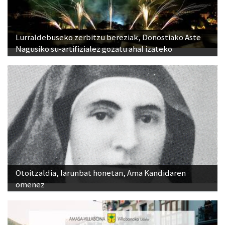
Lurraldebuseko zerbitzu bereziak, Donostiako Aste
Nagusiko su-artifizialez gozatu ahal izateko
Otoitzaldia, larunbat honetan, Ama Kandidaren
omenez