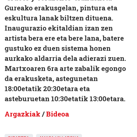
Gureako erakusgelan, pintura eta
eskultura lanak biltzen dituena.
Inaugurazio ekitaldian izan zen
artista bera ere eta bere lana, batere
gustuko ez duen sistema honen
aurkako aldarria dela adierazi zuen.
Martxoaren 6ra arte zabalik egongo
da erakusketa, astegunetan
18:00etatik 20:30etara eta
asteburuetan 10:30etatik 13:00etara.
Argazkiak
/
Bideoa