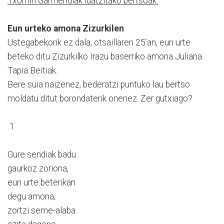
Txomin Garmendiak idatzitako bertsoak:
Eun urteko amona Zizurkilen
Ustegabekorik ez dala, otsaillaren 25’an, eun urte
beteko ditu Zizurkilko Irazu baserriko amona Juliana
Tapia Beitiak.
Bere suia naizenez, bederatzi puntuko lau bertso
moldatu ditut borondaterik onenez. Zer gutxiago?
1
Gure sendiak badu
gaurkoz zoriona,
eun urte beterikan
degu amona;
zortzi seme-alaba