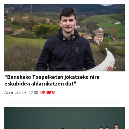
"Banakako Txapelketan jokatzeko nire
eskubidea aldarrikatzen dut"
Aiurri
abu 07, 12:00
URNIETA