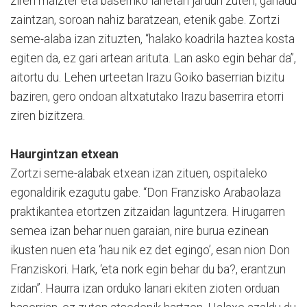
ziren maizter eta baserriko lanetan jardun zuten, ganadu
zaintzan, soroan nahiz baratzean, etenik gabe. Zortzi
seme-alaba izan zituzten, “halako koadrila haztea kosta
egiten da, ez gari artean arituta. Lan asko egin behar da”,
aitortu du. Lehen urteetan Irazu Goiko baserrian bizitu
baziren, gero ondoan altxatutako Irazu baserrira etorri
ziren bizitzera.
Haurgintzan etxean
Zortzi seme-alabak etxean izan zituen, ospitaleko
egonaldirik ezagutu gabe. “Don Franzisko Arabaolaza
praktikantea etortzen zitzaidan laguntzera. Hirugarren
semea izan behar nuen garaian, nire burua ezinean
ikusten nuen eta ‘hau nik ez det egingo’, esan nion Don
Franziskori. Hark, ‘eta nork egin behar du ba?, erantzun
zidan”. Haurra izan orduko lanari ekiten zioten orduan