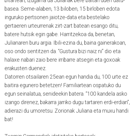
bitartean, izugarria da Julianak bere baitan duen datu-
basea. Seme-alaben, 13 biloben, 15 birloben edota
inguruko pertsonen jaiotze-data eta bestelako
gertaeren urteurrenak zirt-zart batean esango ditu,
batere hutsik egin gabe. Harritzekoa da, benetan,
Julianaren buru argia. Ibili-ezina du, baina gainerakoan,
oso ondo sentitzen da. “Gustura bizi naiz ni” dio eta
halaxe nabari zaio bere irribarre atsegin eta goxoak
erakusten duenez.
Datorren otsailaren 25ean egun handia du, 100 urte ez
baitira egunero betetzen! Familiartean ospatuko du
egun seinalatua, senideekin batera. “100 kandela asko
izango direnez, bakarra jarriko dugu tartaren erdi-erdian”,
adierazi du umoretsu. Zorionak Juliana eta muxu handi
bat!