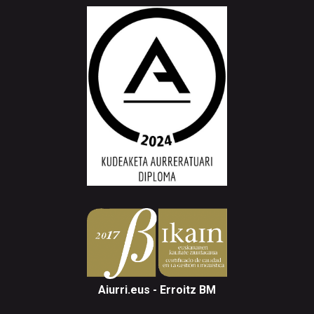
Aiurri.eus - Erroitz BM