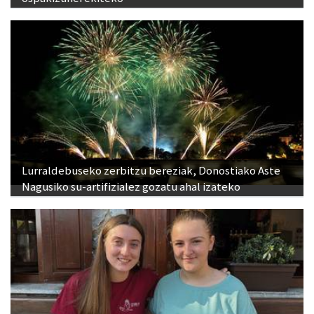
Lurraldebuseko zerbitzu bereziak, Donostiako Aste
Nagusiko su-artifizialez gozatu ahal izateko