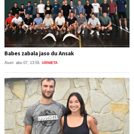
Babes zabala jaso du Ansak
Aiurri
abu 07, 13:55
URNIETA