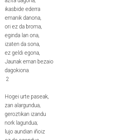
azita dagona,
ikasbide ederra
emanik danona,
ori ez da broma,
eginda lan ona,
izaten da sona,
ez geldi egona,
Jaunak eman bezaio
dagokiona.
2
Hogei urte paseak,
zan alargundua,
geroztikan izandu
nork lagundua;
lujo aundian iñoiz