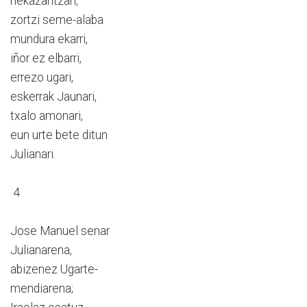
nekazaritzari,
zortzi seme-alaba
mundura ekarri,
iñor ez elbarri,
errezo ugari,
eskerrak Jaunari,
txalo amonari,
eun urte bete ditun
Julianari.
4
Jose Manuel senar
Julianarena,
abizenez Ugarte-
mendiarena;