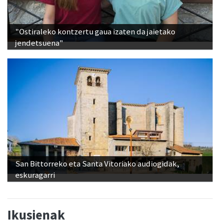
"Ostiraleko kontzertu gaua izaten da jaietako
jendetsuena"
San Bittorreko eta Santa Vitoriako audiogidak,
eskuragarri
Ikusienak