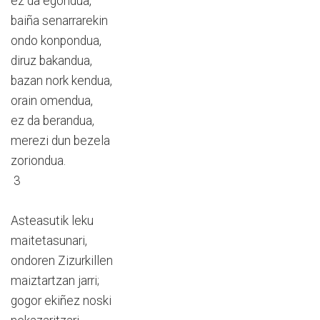
ez da egondua,
baiña senarrarekin
ondo konpondua,
diruz bakandua,
bazan nork kendua,
orain omendua,
ez da berandua,
merezi dun bezela
zoriondua.
3
Asteasutik leku
maitetasunari,
ondoren Zizurkillen
maiztartzan jarri;
gogor ekiñez noski