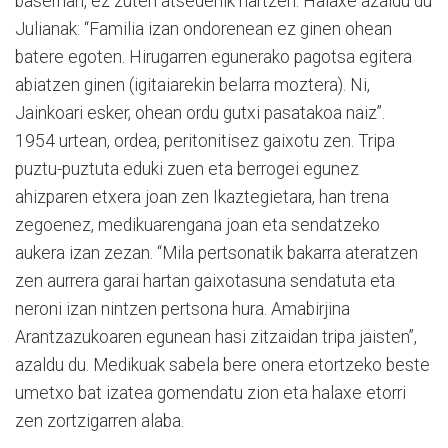
baserrian, ez zuten atsedenik hartzen. Halaxe azaldu du
Julianak: “Familia izan ondorenean ez ginen ohean
batere egoten. Hirugarren egunerako pagotsa egitera
abiatzen ginen (igitaiarekin belarra moztera). Ni,
Jainkoari esker, ohean ordu gutxi pasatakoa naiz”.
1954 urtean, ordea, peritonitisez gaixotu zen. Tripa
puztu-puztuta eduki zuen eta berrogei egunez
ahizparen etxera joan zen Ikaztegietara, han trena
zegoenez, medikuarengana joan eta sendatzeko
aukera izan zezan. “Mila pertsonatik bakarra ateratzen
zen aurrera garai hartan gaixotasuna sendatuta eta
neroni izan nintzen pertsona hura. Amabirjina
Arantzazukoaren egunean hasi zitzaidan tripa jaisten”,
azaldu du. Medikuak sabela bere onera etortzeko beste
umetxo bat izatea gomendatu zion eta halaxe etorri
zen zortzigarren alaba.