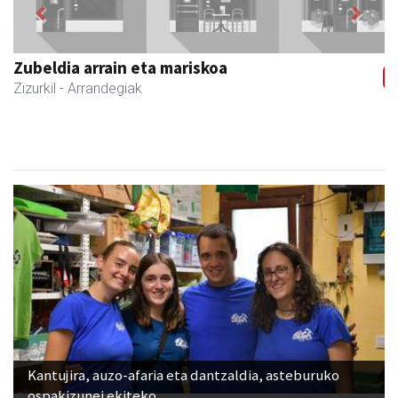
Previous
Next
Zubeldia arrain eta mariskoa
Zizurkil
- Arrandegiak
Kantujira, auzo-afaria eta dantzaldia, asteburuko
ospakizunei ekiteko