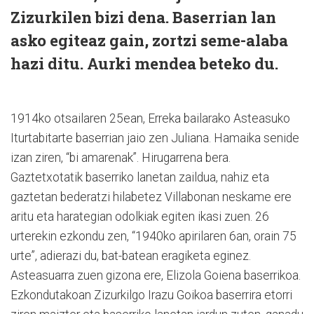
Zizurkilen bizi dena. Baserrian lan
asko egiteaz gain, zortzi seme-alaba
hazi ditu. Aurki mendea beteko du.
1914ko otsailaren 25ean, Erreka bailarako Asteasuko
Iturtabitarte baserrian jaio zen Juliana. Hamaika senide
izan ziren, “bi amarenak”. Hirugarrena bera.
Gaztetxotatik baserriko lanetan zaildua, nahiz eta
gaztetan bederatzi hilabetez Villabonan neskame ere
aritu eta harategian odolkiak egiten ikasi zuen. 26
urterekin ezkondu zen, “1940ko apirilaren 6an, orain 75
urte”, adierazi du, bat-batean eragiketa eginez.
Asteasuarra zuen gizona ere, Elizola Goiena baserrikoa.
Ezkondutakoan Zizurkilgo Irazu Goikoa baserrira etorri