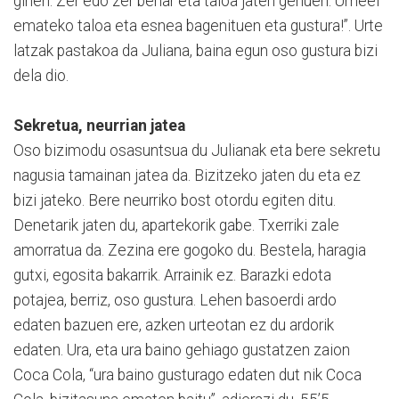
ginen. Zer edo zer behar eta taloa jaten genuen. Umeei
emateko taloa eta esnea bagenituen eta gustura!”. Urte
latzak pastakoa da Juliana, baina egun oso gustura bizi
dela dio.
Sekretua, neurrian jatea
Oso bizimodu osasuntsua du Julianak eta bere sekretu
nagusia tamainan jatea da. Bizitzeko jaten du eta ez
bizi jateko. Bere neurriko bost otordu egiten ditu.
Denetarik jaten du, apartekorik gabe. Txerriki zale
amorratua da. Zezina ere gogoko du. Bestela, haragia
gutxi, egosita bakarrik. Arrainik ez. Barazki edota
potajea, berriz, oso gustura. Lehen basoerdi ardo
edaten bazuen ere, azken urteotan ez du ardorik
edaten. Ura, eta ura baino gehiago gustatzen zaion
Coca Cola, “ura baino gusturago edaten dut nik Coca