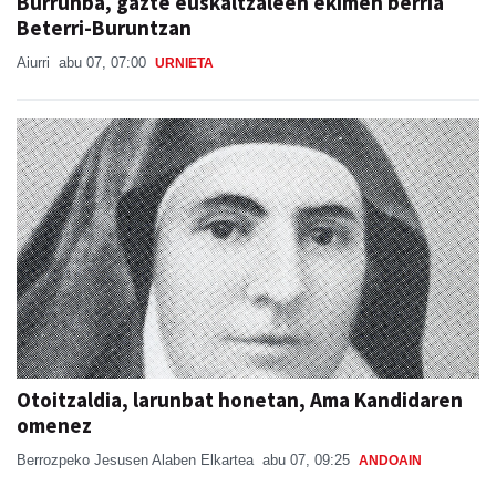
Burrunba, gazte euskaltzaleen ekimen berria
Beterri-Buruntzan
Aiurri
abu 07, 07:00
URNIETA
Otoitzaldia, larunbat honetan, Ama Kandidaren
omenez
Berrozpeko Jesusen Alaben Elkartea
abu 07, 09:25
ANDOAIN