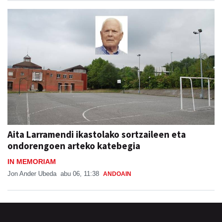
Aita Larramendi ikastolako sortzaileen eta
ondorengoen arteko katebegia
IN MEMORIAM
Jon Ander Ubeda
abu 06, 11:38
ANDOAIN