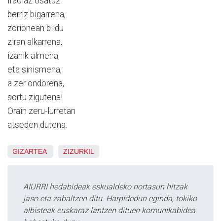
Iraolaz osatuz
berriz bigarrena,
zorionean bildu
ziran alkarrena,
izanik almena,
eta sinismena,
a zer ondorena,
sortu zigutena!
Orain zeru-lurretan
atseden dutena.
GIZARTEA
ZIZURKIL
AIURRI hedabideak eskualdeko nortasun hitzak
jaso eta zabaltzen ditu. Harpidedun eginda, tokiko
albisteak euskaraz lantzen dituen komunikabidea