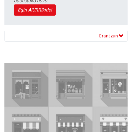
babestuko duzu.
Egin AIURRIkide!
Erantzun