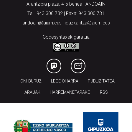
Arantzibia plaza, 4-5 behea | ANDOAIN
Tel.: 943 300 732 | Faxa: 943 300 731
andoain@aiurri.eus | idazkaritza@aiurri.eus
Codesyntaxek garatua
HONI BURUZ
LEGE OHARRA
PUBLIZITATEA
ARAUAK
HARREMANETARAKO
RSS