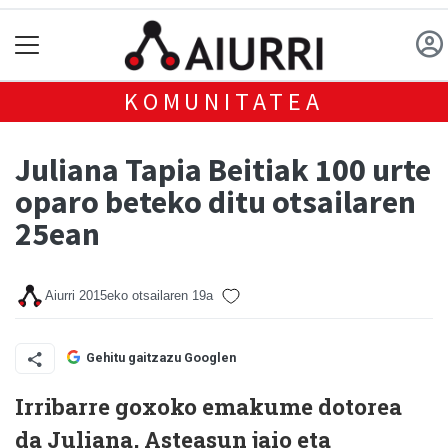
KOMUNITATEA
Juliana Tapia Beitiak 100 urte
oparo beteko ditu otsailaren
25ean
Aiurri
2015eko otsailaren 19a
Gehitu gaitzazu Googlen
Irribarre goxoko emakume dotorea
da Juliana, Asteasun jaio eta