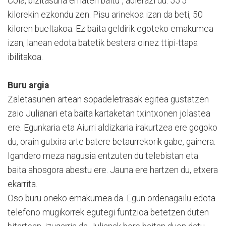
Cola, bizitasuna ematen baitu”, adierazi du. 55’5
kilorekin ezkondu zen. Pisu arinekoa izan da beti, 50
kiloren bueltakoa. Ez baita geldirik egoteko emakumea
izan, lanean edota batetik bestera oinez ttipi-ttapa
ibilitakoa.
Buru argia
Zaletasunen artean sopadeletrasak egitea gustatzen
zaio Julianari eta baita kartaketan txintxonen jolastea
ere. Egunkaria eta Aiurri aldizkaria irakurtzea ere gogoko
du, orain gutxira arte batere betaurrekorik gabe, gainera.
Igandero meza nagusia entzuten du telebistan eta
baita ahosgora abestu ere. Jauna ere hartzen du, etxera
ekarrita.
Oso buru oneko emakumea da. Egun ordenagailu edota
telefono mugikorrek egutegi funtzioa betetzen duten