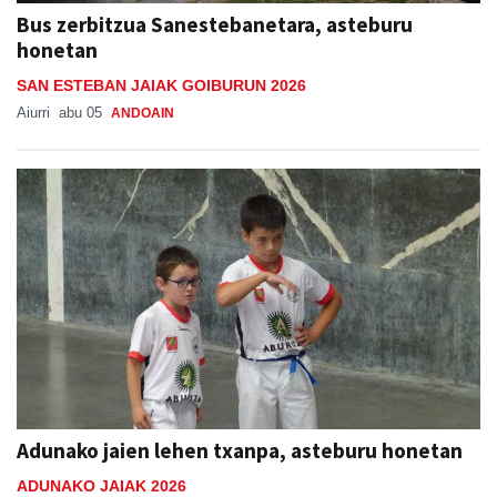
Bus zerbitzua Sanestebanetara, asteburu
honetan
SAN ESTEBAN JAIAK GOIBURUN 2026
Aiurri
abu 05
ANDOAIN
Adunako jaien lehen txanpa, asteburu honetan
ADUNAKO JAIAK 2026