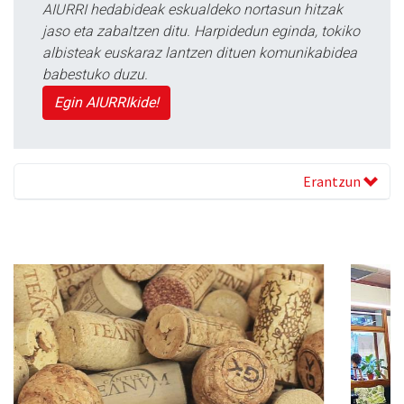
AIURRI hedabideak eskualdeko nortasun hitzak
jaso eta zabaltzen ditu. Harpidedun eginda, tokiko
albisteak euskaraz lantzen dituen komunikabidea
babestuko duzu.
Egin AIURRIkide!
Erantzun