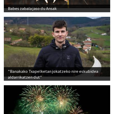
Babes zabala jaso du Ansak
"Banakako Txapelketan jokatzeko nire eskubidea
aldarrikatzen dut"