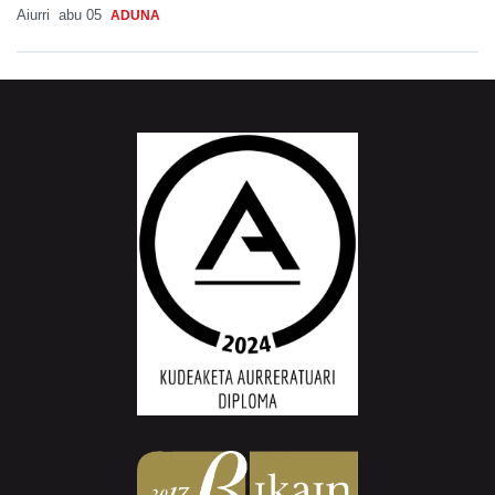
Aiurri
abu 05
ADUNA