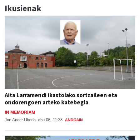
Ikusienak
Aita Larramendi ikastolako sortzaileen eta
ondorengoen arteko katebegia
IN MEMORIAM
Jon Ander Ubeda
abu 06, 11:38
ANDOAIN