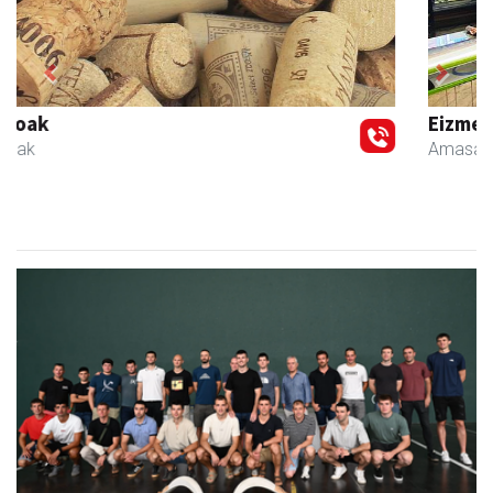
Previous
Next
Eizmendi ile-apaindegia
Amasa-Villabona
- Ile-apaindegiak