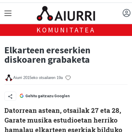
KOMUNITATEA
Elkarteen ereserkien
diskoaren grabaketa
Aiurri
2015eko otsailaren 19a
Gehitu gaitzazu Googlen
Datorrean astean, otsailak 27 eta 28,
Garate musika estudioetan herriko
hamalau elkarteen eserkiak bilduko