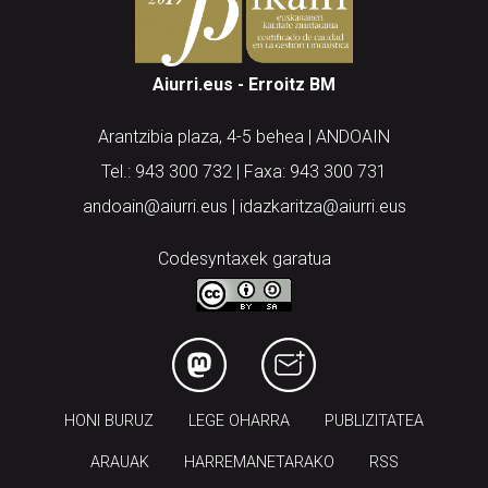
Aiurri.eus - Erroitz BM
Arantzibia plaza, 4-5 behea | ANDOAIN
Tel.: 943 300 732 | Faxa: 943 300 731
andoain@aiurri.eus | idazkaritza@aiurri.eus
Codesyntaxek garatua
HONI BURUZ
LEGE OHARRA
PUBLIZITATEA
ARAUAK
HARREMANETARAKO
RSS