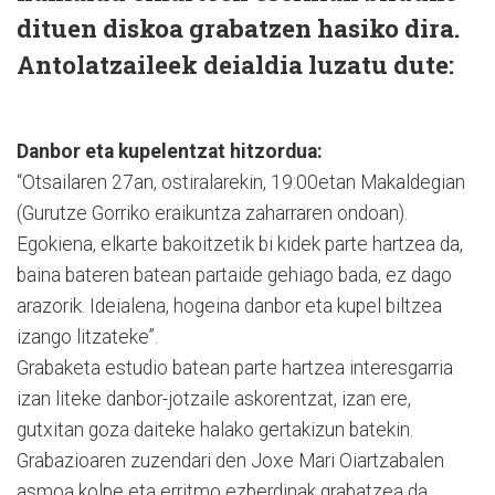
dituen diskoa grabatzen hasiko dira.
Antolatzaileek deialdia luzatu dute:
Danbor eta kupelentzat hitzordua:
“Otsailaren 27an, ostiralarekin, 19:00etan Makaldegian
(Gurutze Gorriko eraikuntza zaharraren ondoan).
Egokiena, elkarte bakoitzetik bi kidek parte hartzea da,
baina bateren batean partaide gehiago bada, ez dago
arazorik. Ideialena, hogeina danbor eta kupel biltzea
izango litzateke”.
Grabaketa estudio batean parte hartzea interesgarria
izan liteke danbor-jotzaile askorentzat, izan ere,
gutxitan goza daiteke halako gertakizun batekin.
Grabazioaren zuzendari den Joxe Mari Oiartzabalen
asmoa kolpe eta erritmo ezberdinak grabatzea da.