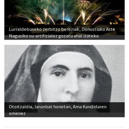
Lurraldebuseko zerbitzu bereziak, Donostiako Aste
Nagusiko su-artifizialez gozatu ahal izateko
Otoitzaldia, larunbat honetan, Ama Kandidaren
omenez