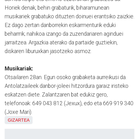
Horiek denak, behin grabaturik, biharamunean
musikariek grabatuko dituzten doinuei erantsiko zaizkie.
Ez dago zertan danborrekin eskarmenturik eduki
beharrrik; nahikoa izango da zuzendariaren aginduei
jarraitzea. Argazkia aterako da partaide guztiekin,
diskaren liburuxkan jasotzeko asmoz.
Musikariak:
Otsailaren 28an. Egun osoko grabaketa aurreikusi da.
Antolatzaileek danbor-joleei hitzordura garaiz iristeko
eskatzen diete. Zalantzaren bat edukiz gero,
telefonoak: 649 043 812 (Jexux), edo eta 669 919 340
(Joxe Mari).
GIZARTEA